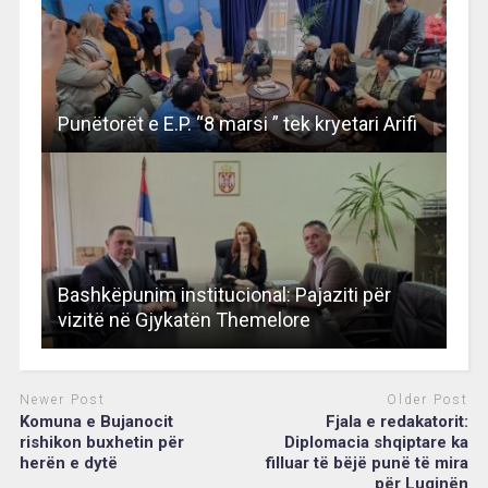
Punëtorët e E.P. “8 marsi ” tek kryetari Arifi
Bashkëpunim institucional: Pajaziti për
vizitë në Gjykatën Themelore
Newer Post
Older Post
Komuna e Bujanocit
Fjala e redakatorit:
rishikon buxhetin për
Diplomacia shqiptare ka
herën e dytë
filluar të bëjë punë të mira
për Luginën