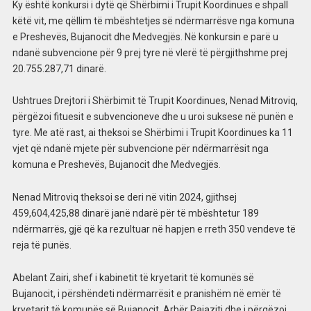
Ky është konkursi i dytë që Shërbimi i Trupit Koordinues e shpall
këtë vit, me qëllim të mbështetjes së ndërmarrësve nga komuna
e Preshevës, Bujanocit dhe Medvegjës. Në konkursin e parë u
ndanë subvencione për 9 prej tyre në vlerë të përgjithshme prej
20.755.287,71 dinarë.
Ushtrues Drejtori i Shërbimit të Trupit Koordinues, Nenad Mitroviq,
përgëzoi fituesit e subvencioneve dhe u uroi suksese në punën e
tyre. Me atë rast, ai theksoi se Shërbimi i Trupit Koordinues ka 11
vjet që ndanë mjete për subvencione për ndërmarrësit nga
komuna e Preshevës, Bujanocit dhe Medvegjës.
Nenad Mitroviq theksoi se deri në vitin 2024, gjithsej
459,604,425,88 dinarë janë ndarë për të mbështetur 189
ndërmarrës, gjë që ka rezultuar në hapjen e rreth 350 vendeve të
reja të punës.
Abelant Zairi, shef i kabinetit të kryetarit të komunës së
Bujanocit, i përshëndeti ndërmarrësit e pranishëm në emër të
kryetarit të komunës së Bujanocit, Arbër Pajaziti dhe i përgëzoi