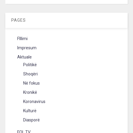
[wpc-weather id=”2189″ /]
PAGES
FIllimi
Impresum
Aktuale
Politikë
Shoqëri
Në fokus
Kronikë
Koronavirus
Kulturë
Diasporë
FOL TV