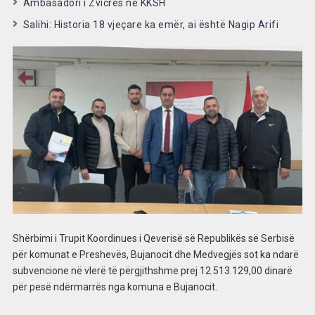
Ambasadori i Zvicrês në KKSH
Salihi: Historia 18 vjeçare ka emër, ai është Nagip Arifi
Shërbimi i Trupit Koordinues i Qeverisë së Republikës së Serbisë
për komunat e Preshevës, Bujanocit dhe Medvegjës sot ka ndarë
subvencione në vlerë të përgjithshme prej 12.513.129,00 dinarë
për pesë ndërmarrës nga komuna e Bujanocit.