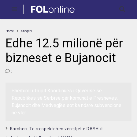
Home
Shoqëri
Edhe 12.5 milionë për
bizneset e Bujanocit
0
Shërbimi i Trupit Koordinues i Qeverisë së
Republikës së Serbisë për komunat e Preshevës,
Bujanocit dhe Medvegjës sot ka ndarë subvencione
në vler
Kamberi: Të rrespektohen vërejtjet e DASH-it