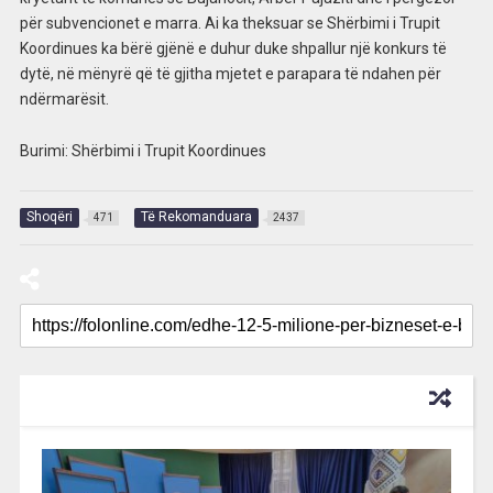
për subvencionet e marra. Ai ka theksuar se Shërbimi i Trupit
Koordinues ka bërë gjënë e duhur duke shpallur një konkurs të
dytë, në mënyrë që të gjitha mjetet e parapara të ndahen për
ndërmarësit.
Burimi: Shërbimi i Trupit Koordinues
Shoqëri
Të Rekomanduara
471
2437
RECOMMENDED FOR YOU