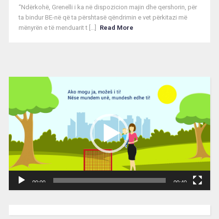
“Ndërkohë, Grenelli i ka në dispozicion majin dhe qershorin, për
ta bindur BE-në që ta përshtasë qëndrimin e vet përkitazi më
mënyrën e të menduarit t [...]
Read More
Video
Player
00:00
00:40
[wpc-weather id=”2189″ /]