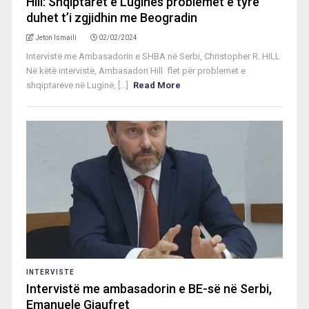
Hill: Shqiptarët e Luginës problemet e tyre
duhet t’i zgjidhin me Beogradin
Jeton Ismaili
02/02/2024
Intervistë me Ambasadorin e SHBA në Serbi, Christopher R. HILL
Në këtë intervistë, Ambasadori Hill flet për problemet e
shqiptarëve në Luginë, [...]
Read More
INTERVISTE
Intervistë me ambasadorin e BE-së në Serbi,
Emanuele Giaufret