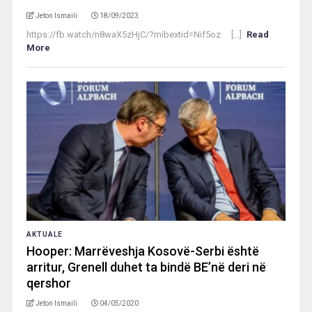
Jeton Ismaili
18/09/2023
https://fb.watch/n8waX5zHjC/?mibextid=Nif5oz [...]
Read
More
AKTUALE
Hooper: Marrëveshja Kosovë-Serbi është
arritur, Grenell duhet ta bindë BE’në deri në
qershor
Jeton Ismaili
04/05/2020