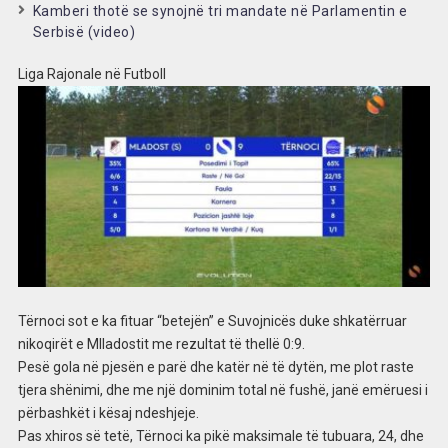
Kamberi thotë se synojnë tri mandate në Parlamentin e
Serbisë (video)
Liga Rajonale në Futboll
Tërnoci sot e ka fituar “betejën” e Suvojnicës duke shkatërruar
nikoqirët e Mlladostit me rezultat të thellë 0:9.
Pesë gola në pjesën e parë dhe katër në të dytën, me plot raste
tjera shënimi, dhe me një dominim total në fushë, janë emëruesi i
përbashkët i kësaj ndeshjeje.
Pas xhiros së tetë, Tërnoci ka pikë maksimale të tubuara, 24, dhe