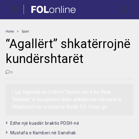
Home
Sport
“Agallërt” shkatërrojnë
kundërshtarët
0
Liga Rajonale në Futboll Tërnoci sot e ka fituar
“betejën” e Suvojnicës duke shkatërruar nikoqirët e
Mlladostit me rezultat të thellë 0:9. Pesë go
Edhe një kuadër braktis PDSH-në
Mustafa e Kamberi në Sanxhak