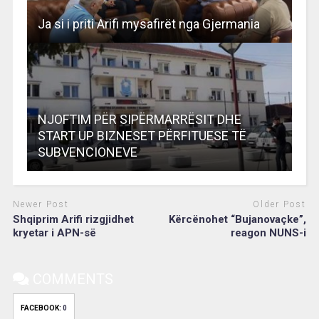
Ja si i priti Arifi mysafirët nga Gjermania
NJOFTIM PËR SIPËRMARRËSIT DHE
START UP BIZNESET PËRFITUESE TË
SUBVENCIONEVE
Newer Post
Older Post
Shqiprim Arifi rizgjidhet
Kërcënohet “Bujanovaçke”,
kryetar i APN-së
reagon NUNS-i
COMMENTS
FACEBOOK:
0