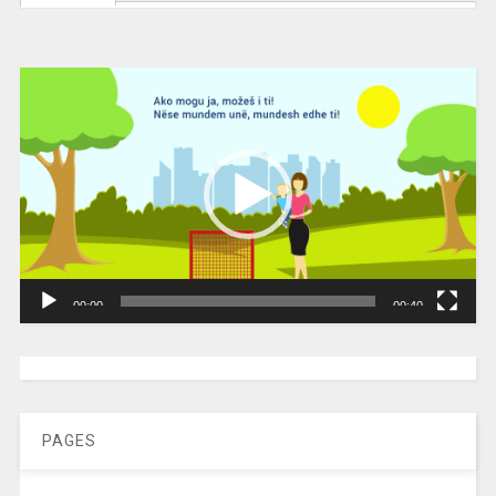
Video
Player
00:00
00:40
[wpc-weather id=”2189″ /]
PAGES