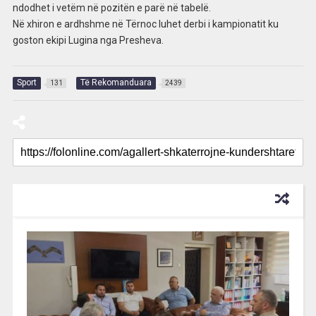
ndodhet i vetëm në pozitën e parë në tabelë.
Në xhiron e ardhshme në Tërnoc luhet derbi i kampionatit ku
goston ekipi Lugina nga Presheva.
Sport
Të Rekomanduara
131
2439
RECOMMENDED FOR YOU