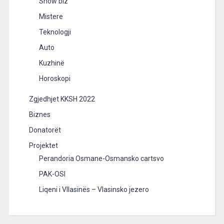
Show biz
Mistere
Teknologji
Auto
Kuzhinë
Horoskopi
Zgjedhjet KKSH 2022
Biznes
Donatorët
Projektet
Perandoria Osmane-Osmansko cartsvo
PAK-OSI
Liqeni i Vllasinës – Vlasinsko jezero