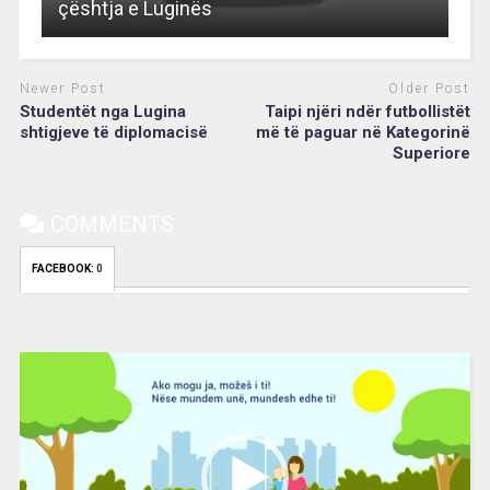
çështja e Luginës
Newer Post
Older Post
Studentët nga Lugina
Taipi njëri ndër futbollistët
shtigjeve të diplomacisë
më të paguar në Kategorinë
Superiore
COMMENTS
FACEBOOK:
0
Video
Player