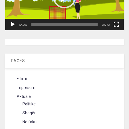
00:00
00:40
[wpc-weather id=”2189″ /]
PAGES
FIllimi
Impresum
Aktuale
Politikë
Shoqëri
Në fokus