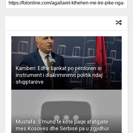
RECOMMENDED FOR YOU
Kamberi: Edhe bankat po përdoren si
instrument i diskriminimit politik ndaj
shqiptarëve
Mustafa: S’mund të ketë paqe afatgjate
mes Kosovës dhe Serbisë pa u zgjidhur