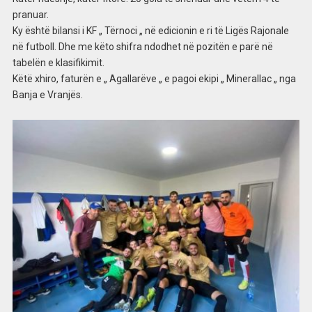
pranuar.
Ky është bilansi i KF „ Tërnoci „ në edicionin e ri të Ligës Rajonale
në futboll. Dhe me këto shifra ndodhet në pozitën e parë në
tabelën e klasifikimit.
Këtë xhiro, faturën e „ Agallarëve „ e pagoi ekipi „ Minerallac „ nga
Banja e Vranjës.