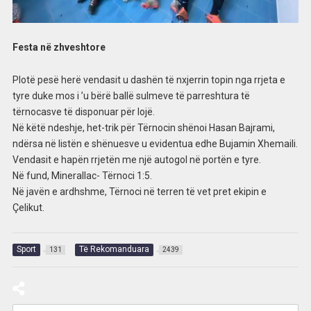
Festa në zhveshtore
Plotë pesë herë vendasit u dashën të nxjerrin topin nga rrjeta e
tyre duke mos i ’u bërë ballë sulmeve të parreshtura të
tërnocasve të disponuar për lojë.
Në këtë ndeshje, het-trik për Tërnocin shënoi Hasan Bajrami,
ndërsa në listën e shënuesve u evidentua edhe Bujamin Xhemaili.
Vendasit e hapën rrjetën me një autogol në portën e tyre.
Në fund, Minerallac- Tërnoci 1:5.
Në javën e ardhshme, Tërnoci në terren të vet pret ekipin e
Çelikut.
Sport
Të Rekomanduara
131
2439