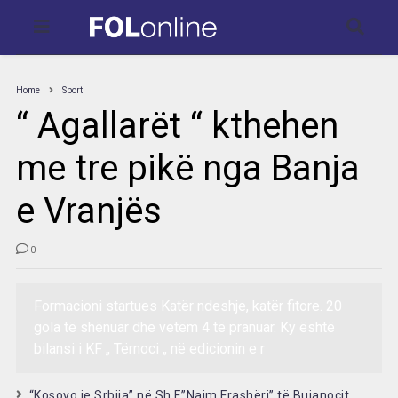
Home
Sport
“ Agallarët “ kthehen
me tre pikë nga Banja
e Vranjës
0
Formacioni startues Katër ndeshje, katër fitore. 20
gola të shënuar dhe vetëm 4 të pranuar. Ky është
bilansi i KF „ Tërnoci „ në edicionin e r
“Kosovo je Srbija” në Sh.F.”Naim Frashëri” të Bujanocit