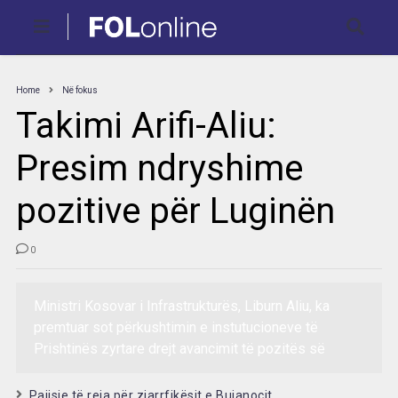
Home
Në fokus
Takimi Arifi-Aliu:
Presim ndryshime
pozitive për Luginën
0
Ministri Kosovar i Infrastrukturës, Liburn Aliu, ka
premtuar sot përkushtimin e instutucioneve të
Prishtinës zyrtare drejt avancimit të pozitës së
Pajisje të reja për zjarrfikësit e Bujanocit