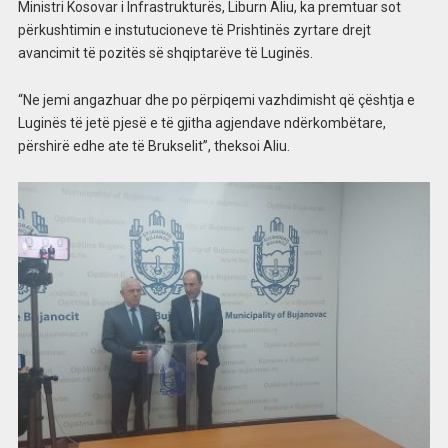
Ministri Kosovar i Infrastrukturës, Liburn Aliu, ka premtuar sot
përkushtimin e instutucioneve të Prishtinës zyrtare drejt
avancimit të pozitës së shqiptarëve të Luginës.
“Ne jemi angazhuar dhe po përpiqemi vazhdimisht që çështja e
Luginës të jetë pjesë e të gjitha agjendave ndërkombëtare,
përshirë edhe ate të Brukselit”, theksoi Aliu.