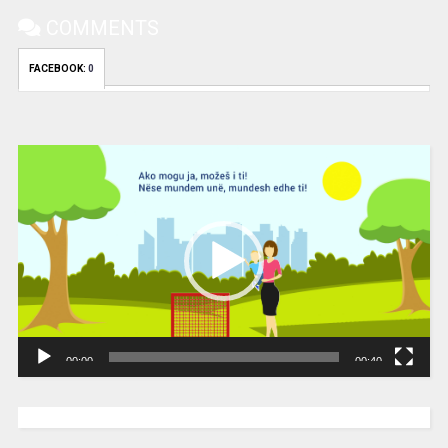
COMMENTS
FACEBOOK:
0
Video
Player
00:00
00:40
[wpc-weather id=”2189″ /]