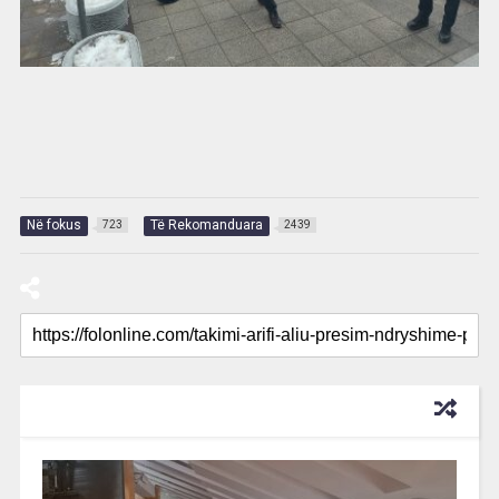
Në fokus
Të Rekomanduara
723
2439
RECOMMENDED FOR YOU