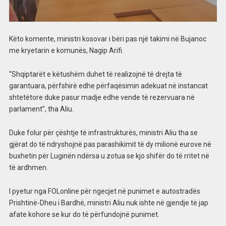
Këto komente, ministri kosovar i bëri pas një takimi në Bujanoc
me kryetarin e komunës, Nagip Arifi.
“Shqiptarët e këtushëm duhet të realizojnë të drejta të
garantuara, përfshirë edhe përfaqësimin adekuat në instancat
shtetëtore duke pasur madje edhe vende të rezervuara në
parlament”, tha Aliu.
Duke folur për çështje të infrastrukturës, ministri Aliu tha se
gjërat do të ndryshojnë pas parashikimit të dy milionë eurove në
buxhetin për Luginën ndërsa u zotua se kjo shifër do të rritet në
të ardhmen.
I pyetur nga FOLonline për ngecjet në punimet e autostradës
Prishtinë-Dheu i Bardhë, ministri Aliu nuk ishte në gjendje të jap
afate kohore se kur do të përfundojnë punimet.