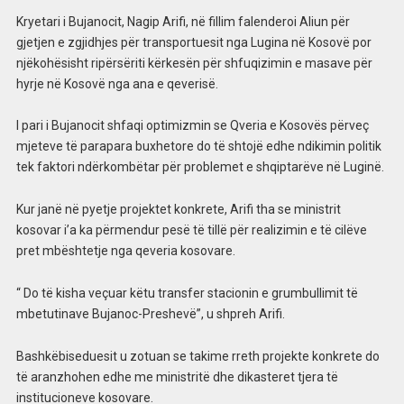
Kryetari i Bujanocit, Nagip Arifi, në fillim falenderoi Aliun për
gjetjen e zgjidhjes për transportuesit nga Lugina në Kosovë por
njëkohësisht ripërsëriti kërkesën për shfuqizimin e masave për
hyrje në Kosovë nga ana e qeverisë.
I pari i Bujanocit shfaqi optimizmin se Qveria e Kosovës përveç
mjeteve të parapara buxhetore do të shtojë edhe ndikimin politik
tek faktori ndërkombëtar për problemet e shqiptarëve në Luginë.
Kur janë në pyetje projektet konkrete, Arifi tha se ministrit
kosovar i’a ka përmendur pesë të tillë për realizimin e të cilëve
pret mbështetje nga qeveria kosovare.
“ Do të kisha veçuar këtu transfer stacionin e grumbullimit të
mbetutinave Bujanoc-Preshevë”, u shpreh Arifi.
Bashkëbiseduesit u zotuan se takime rreth projekte konkrete do
të aranzhohen edhe me ministritë dhe dikasteret tjera të
institucioneve kosovare.