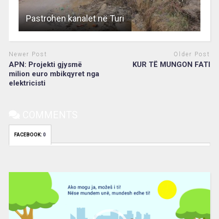
Pastrohen kanalet në Turi
Newer Post
Older Post
APN: Projekti gjysmë
KUR TË MUNGON FATI
milion euro mbikqyret nga
elektricisti
COMMENTS
FACEBOOK:
0
Video
Player