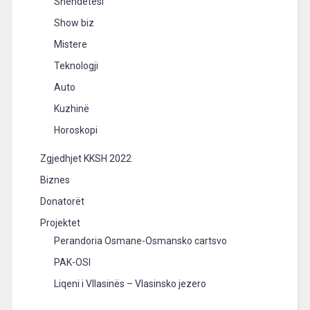
Shëndetësi
Show biz
Mistere
Teknologji
Auto
Kuzhinë
Horoskopi
Zgjedhjet KKSH 2022
Biznes
Donatorët
Projektet
Perandoria Osmane-Osmansko cartsvo
PAK-OSI
Liqeni i Vllasinës – Vlasinsko jezero