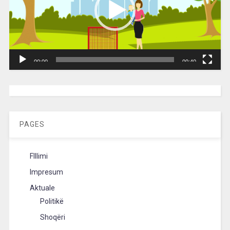
00:00
00:40
[wpc-weather id=”2189″ /]
PAGES
FIllimi
Impresum
Aktuale
Politikë
Shoqëri