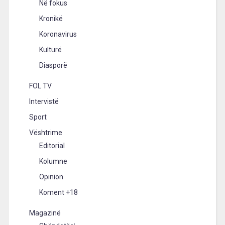
Në fokus
Kronikë
Koronavirus
Kulturë
Diasporë
FOL TV
Intervistë
Sport
Vështrime
Editorial
Kolumne
Opinion
Koment +18
Magazinë