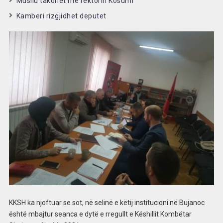
Musliu takohet me rektorin Kosumi
Kamberi rizgjidhet deputet
KKSH ka njoftuar se sot, në selinë e këtij institucioni në Bujanoc
është mbajtur seanca e dytë e rregullt e Këshillit Kombëtar