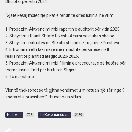
Shqiptar për vitin 2021.
“Gjatë kësaj mbledhje pikat e rendit të ditës ishin si në vijim:
1. Propozim-Aktvendimi mbi raportin e auditorit për vitin 2020.
2. Shqyrtimi i Planit Shtatë Pikësh- Arsimi në gjuhën shqipe.
3. Shqyrtimi i situatës në Shkolla shqipe në Luginëne Preshevës.
4. Infromim rreth takimeve me ministritë përkatëse rreth
realizimit të planit strategjik 2020-2025.
5. Propozim-Aktvendimi mbi fillimin e procedurave përkatëse për
themelimin e Entit për Kulturën Shqipe.
6. Të ndryshme.
Vlen të theksohet se të gjitha vendimet u miratuan një zëri nga 9
anëtarët e pranishëm”, thuhet në njoftim.
Në fokus
Të Rekomanduara
723
2439