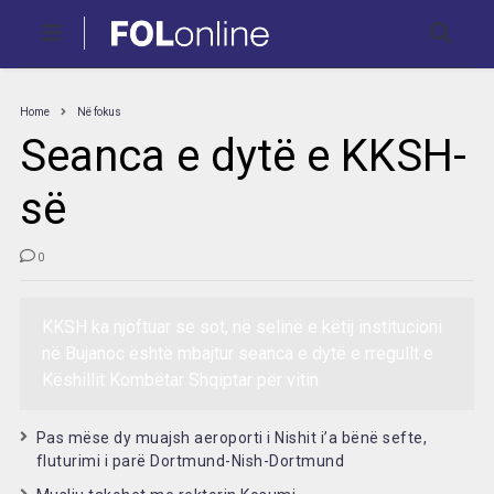
Home
Në fokus
Seanca e dytë e KKSH-
së
0
KKSH ka njoftuar se sot, në selinë e këtij institucioni
në Bujanoc është mbajtur seanca e dytë e rregullt e
Këshillit Kombëtar Shqiptar për vitin
Pas mëse dy muajsh aeroporti i Nishit i’a bënë sefte,
fluturimi i parë Dortmund-Nish-Dortmund