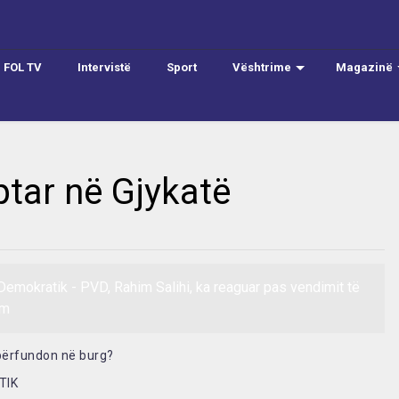
FOL TV
Intervistë
Sport
Vështrime
Magazinë
ptar në Gjykatë
 Demokratik - PVD, Rahim Salihi, ka reaguar pas vendimit të
 m
 përfundon në burg?
TIK