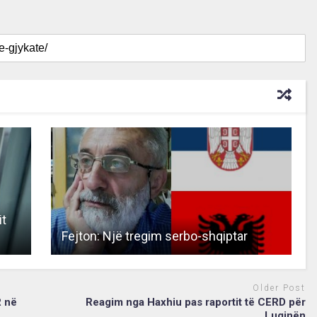
it
Fejton: Një tregim serbo-shqiptar
Older Post
R në
Reagim nga Haxhiu pas raportit të CERD për
Luginën