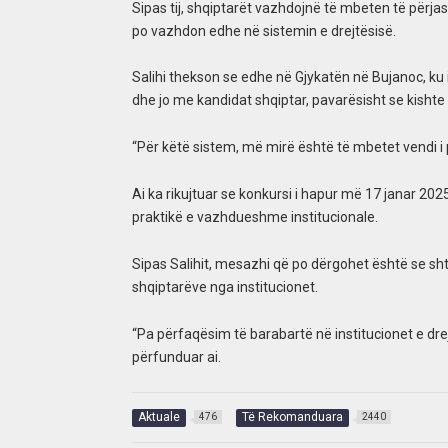
Sipas tij, shqiptarët vazhdojnë të mbeten të përjas
po vazhdon edhe në sistemin e drejtësisë.
Salihi thekson se edhe në Gjykatën në Bujanoc, ku
dhe jo me kandidat shqiptar, pavarësisht se kishte
“Për këtë sistem, më mirë është të mbetet vendi i 
Ai ka rikujtuar se konkursi i hapur më 17 janar 20
praktikë e vazhdueshme institucionale.
Sipas Salihit, mesazhi që po dërgohet është se shte
shqiptarëve nga institucionet.
“Pa përfaqësim të barabartë në institucionet e dre
përfunduar ai.
Aktuale
Të Rekomanduara
476
2440