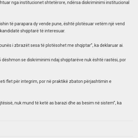
htuar nga institucionet shtetërore, ndërsa diskriminimi institucional
 ishin të parapara dy vende pune, është plotësuar vetëm një vend
 kandidatë shqiptarë të interesuar.
punës i zbrazët sesa të plotësohet me shqiptar”, ka deklaruar ai.
25 dëshmon se diskriminimi ndaj shqiptarëve nuk është rastësi, por
ti flet për integrim, por në praktikë zbaton përjashtimin e
jtësisë, nuk mund të ketë as barazi dhe as besim në sistem”, ka