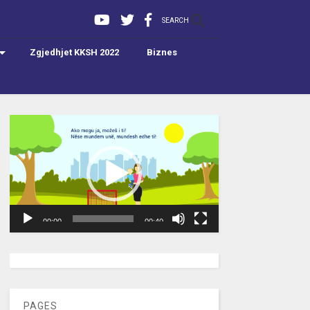
SEARCH
Zgjedhjet KKSH 2022
Biznes
Video
Player
00:00
00:40
[wpc-weather id=”2189″ /]
PAGES