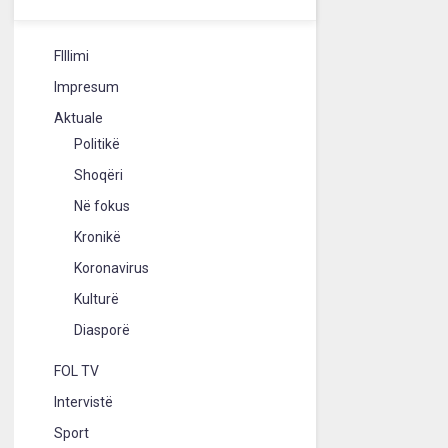
FIllimi
Impresum
Aktuale
Politikë
Shoqëri
Në fokus
Kronikë
Koronavirus
Kulturë
Diasporë
FOL TV
Intervistë
Sport