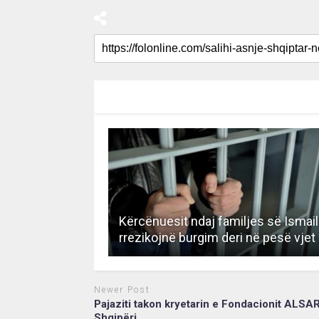
RECOMMENDED FOR YOU
Kërcënuesit ndaj familjes së Ismail
rrezikojnë burgim deri në pesë vjet
Newer Post
Pajaziti takon kryetarin e Fondacionit ALSA
Shqipëri