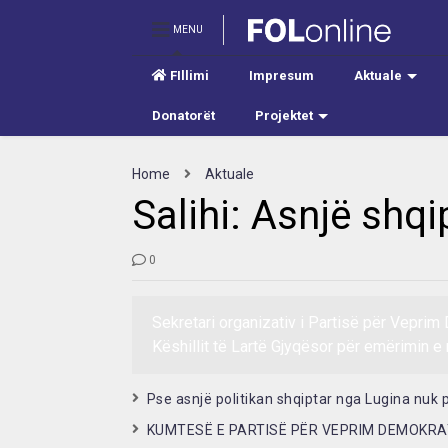
MENU
FIllimi
Impresum
Aktuale
Donatorët
Projektet
Home
Aktuale
Salihi: Asnjë shqi
0
Sekretari organizativ i Partisë për Veprim
Këshillit të Lartë Gjyqësor për emërimin e
Pse asnjë politikan shqiptar nga Lugina nuk
KUMTESË E PARTISË PËR VEPRIM DEMOKRA