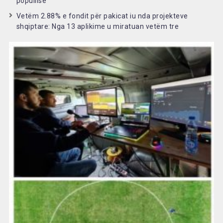
popullisë
Vetëm 2.88% e fondit për pakicat iu nda projekteve
shqiptare: Nga 13 aplikime u miratuan vetëm tre