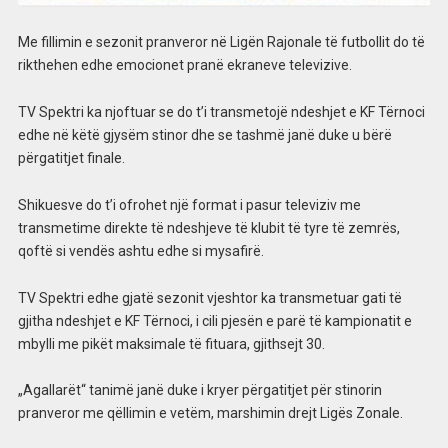
Me fillimin e sezonit pranveror në Ligën Rajonale të futbollit do të
rikthehen edhe emocionet pranë ekraneve televizive.
TV Spektri ka njoftuar se do t’i transmetojë ndeshjet e KF Tërnoci
edhe në këtë gjysëm stinor dhe se tashmë janë duke u bërë
përgatitjet finale.
Shikuesve do t’i ofrohet një format i pasur televiziv me
transmetime direkte të ndeshjeve të klubit të tyre të zemrës,
qoftë si vendës ashtu edhe si mysafirë.
TV Spektri edhe gjatë sezonit vjeshtor ka transmetuar gati të
gjitha ndeshjet e KF Tërnoci, i cili pjesën e parë të kampionatit e
mbylli me pikët maksimale të fituara, gjithsejt 30.
„Agallarët“ tanimë janë duke i kryer përgatitjet për stinorin
pranveror me qëllimin e vetëm, marshimin drejt Ligës Zonale.