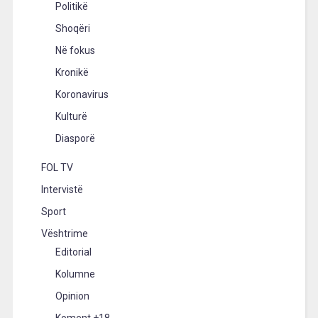
Politikë
Shoqëri
Në fokus
Kronikë
Koronavirus
Kulturë
Diasporë
FOL TV
Intervistë
Sport
Vështrime
Editorial
Kolumne
Opinion
Koment +18