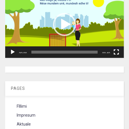
00:00
00:40
[wpc-weather id=”2189″ /]
PAGES
FIllimi
Impresum
Aktuale