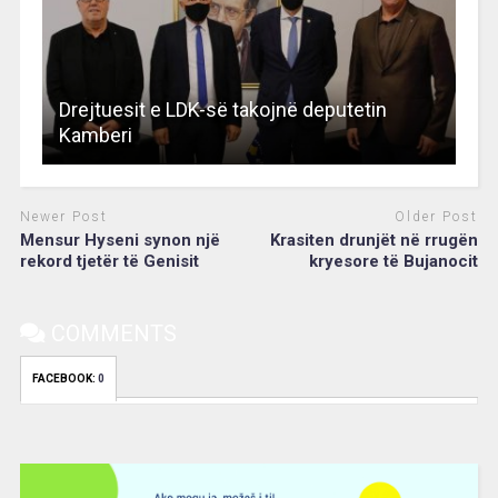
Drejtuesit e LDK-së takojnë deputetin
Kamberi
Newer Post
Older Post
Mensur Hyseni synon një
Krasiten drunjët në rrugën
rekord tjetër të Genisit
kryesore të Bujanocit
COMMENTS
FACEBOOK:
0
Video
Player