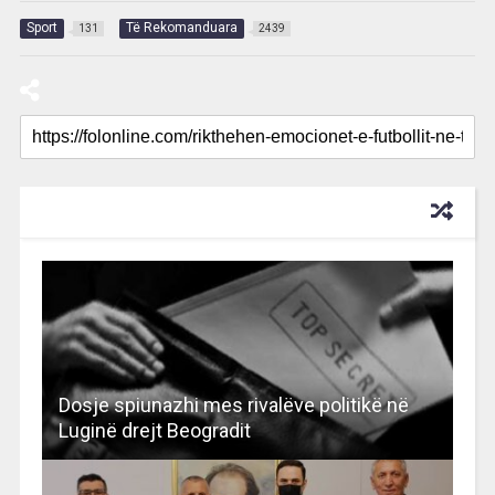
Sport
Të Rekomanduara
131
2439
RECOMMENDED FOR YOU
Dosje spiunazhi mes rivalëve politikë në
Luginë drejt Beogradit