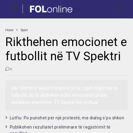
Home
Sport
Rikthehen emocionet e
futbollit në TV Spektri
0
Me fillimin e sezonit pranveror në Ligën Rajonale të
futbollit do të rikthehen edhe emocionet pranë
ekraneve televizive. TV Spektri ka njoftuar
Lutfiu: Po punohet për një protestë, me dialog s’po shkon
Publikohen rezultatet preliminare të regjistrimit të