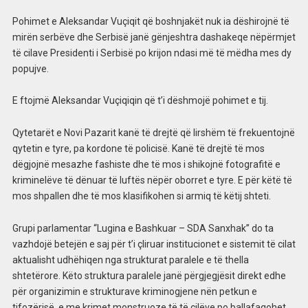
Pohimet e Aleksandar Vuçiqit që boshnjakët nuk ia dëshirojnë të
mirën serbëve dhe Serbisë janë gënjeshtra dashakeqe nëpërmjet
të cilave Presidenti i Serbisë po krijon ndasi më të mëdha mes dy
popujve.
E ftojmë Aleksandar Vuçiqiqin që t’i dëshmojë pohimet e tij.
Qytetarët e Novi Pazarit kanë të drejtë që lirshëm të frekuentojnë
qytetin e tyre, pa kordone të policisë. Kanë të drejtë të mos
dëgjojnë mesazhe fashiste dhe të mos i shikojnë fotografitë e
kriminelëve të dënuar të luftës nëpër oborret e tyre. E për këtë të
mos shpallen dhe të mos klasifikohen si armiq të këtij shteti.
Grupi parlamentar “Lugina e Bashkuar – SDA Sanxhak” do ta
vazhdojë betejën e saj për t’i çliruar institucionet e sistemit të cilat
aktualisht udhëhiqen nga strukturat paralele e të thella
shtetërore. Këto struktura paralele janë përgjegjësit direkt edhe
për organizimin e strukturave kriminogjene nën petkun e
tifozërisë, e me krimet monstruoze të të cilëve po ballafaqohet