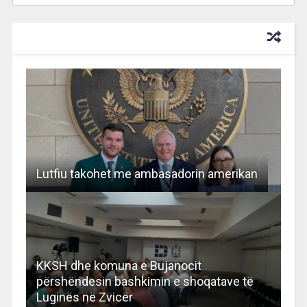
RECOMMENDED FOR YOU
Lutfiu takohet me ambasadorin amerikan
KKSH dhe komuna e Bujanocit
përshëndesin bashkimin e shoqatave të
Luginës në Zvicër