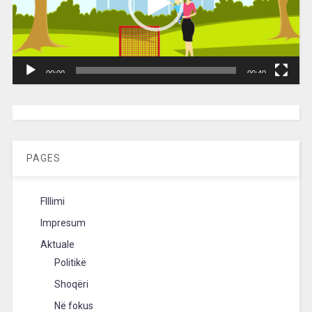
00:00
00:40
[wpc-weather id=”2189″ /]
PAGES
FIllimi
Impresum
Aktuale
Politikë
Shoqëri
Në fokus