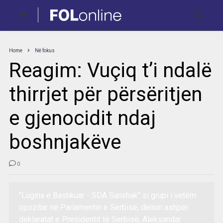
Home
Në fokus
Reagim: Vuçiq t’i ndalë
thirrjet për përsëritjen
e gjenocidit ndaj
boshnjakëve
0
"Lugina e Bashkuar - SDA Sanxhak" si grupi i vetëm
opozitar në Parlamentin e Serbisë, dënon ashpër
deklaratat e Presidentit të Serbisë, Aleksandar