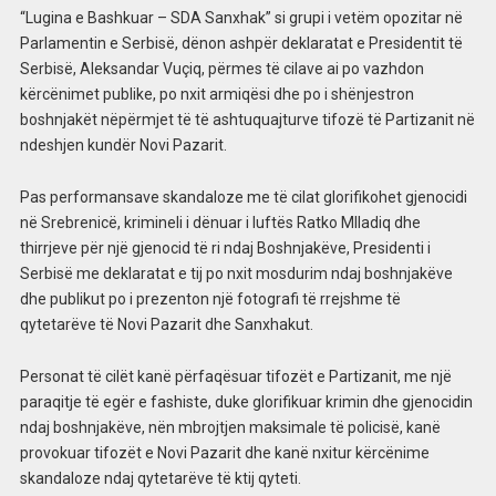
“Lugina e Bashkuar – SDA Sanxhak” si grupi i vetëm opozitar në
Parlamentin e Serbisë, dënon ashpër deklaratat e Presidentit të
Serbisë, Aleksandar Vuçiq, përmes të cilave ai po vazhdon
kërcënimet publike, po nxit armiqësi dhe po i shënjestron
boshnjakët nëpërmjet të të ashtuquajturve tifozë të Partizanit në
ndeshjen kundër Novi Pazarit.
Pas performansave skandaloze me të cilat glorifikohet gjenocidi
në Srebrenicë, krimineli i dënuar i luftës Ratko Mlladiq dhe
thirrjeve për një gjenocid të ri ndaj Boshnjakëve, Presidenti i
Serbisë me deklaratat e tij po nxit mosdurim ndaj boshnjakëve
dhe publikut po i prezenton një fotografi të rrejshme të
qytetarëve të Novi Pazarit dhe Sanxhakut.
Personat të cilët kanë përfaqësuar tifozët e Partizanit, me një
paraqitje të egër e fashiste, duke glorifikuar krimin dhe gjenocidin
ndaj boshnjakëve, nën mbrojtjen maksimale të policisë, kanë
provokuar tifozët e Novi Pazarit dhe kanë nxitur kërcënime
skandaloze ndaj qytetarëve të ktij qyteti.