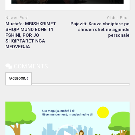
Newer Post
Older Post
Mustafa: MBISHKRIMET
Pajaziti: Kauza shqiptare po
SHQIP MUND EDHE T’I
shndërrohet në agjendë
FSHINI, POR JO
personale
SHQIPTARËT NGA
MEDVEGJA
COMMENTS
FACEBOOK:
0
Video
Player