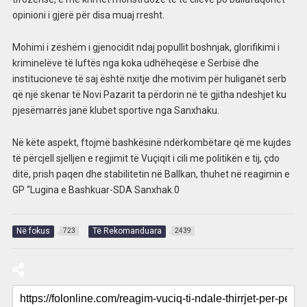
opinioni i gjerë për disa muaj rresht.
Mohimi i zëshëm i gjenocidit ndaj popullit boshnjak, glorifikimi i
kriminelëve të luftës nga koka udhëheqëse e Serbisë dhe
institucioneve të saj është nxitje dhe motivim për huliganët serb
që një skenar të Novi Pazarit ta përdorin në të gjitha ndeshjet ku
pjesëmarrës janë klubet sportive nga Sanxhaku.
Në këte aspekt, ftojmë bashkësinë ndërkombëtare që me kujdes
të përcjell sjelljen e regjimit të Vuçiqit i cili me politikën e tij, çdo
ditë, prish paqen dhe stabilitetin në Ballkan, thuhet në reagimin e
GP “Lugina e Bashkuar-SDA Sanxhak.0
Në fokus
Të Rekomanduara
723
2439