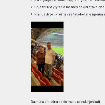
Pajaziti:Dyfytyrësia në mes deklaratave dh
Njeriu i dytë i Preshevës takohet me njeriun e
Dashuria prindërore s’do mend se nuk njeh kufij.