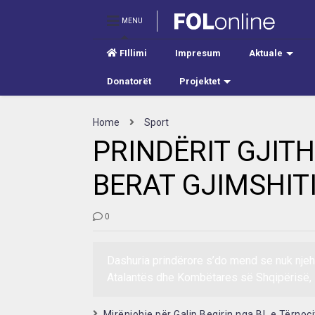
MENU
FIllimi
Impresum
Aktuale
Donatorët
Projektet
Home
Sport
PRINDËRIT GJIT
BERAT GJIMSHIT
0
Dashuria prindërore s’do mend se nuk njeh k
Atalantës dhe Kombëtares së Shqipërisë,
Mirënjohje për Galip Beqirin nga BL e Tërnoci