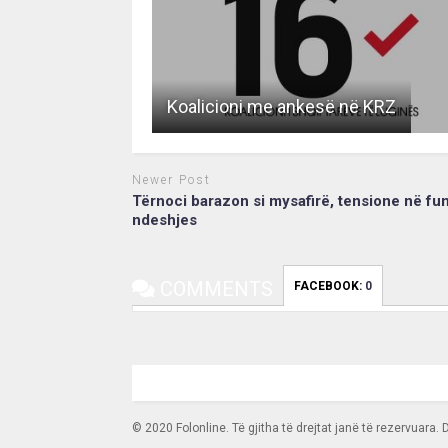
Koalicioni me ankesë në KRZ
Newer Post
Tërnoci barazon si mysafirë, tensione në fu
ndeshjes
COMMENTS
FACEBOOK:
0
© 2020 Folonline. Të gjitha të drejtat janë të rezervuara.