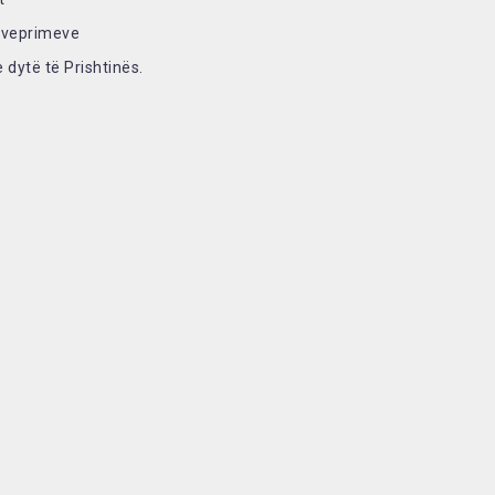
e veprimeve
 dytë të Prishtinës.