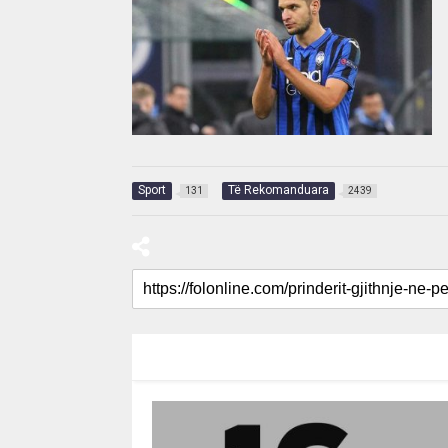
Sport
Të Rekomanduara
131
2439
RECOMMENDED FOR YOU