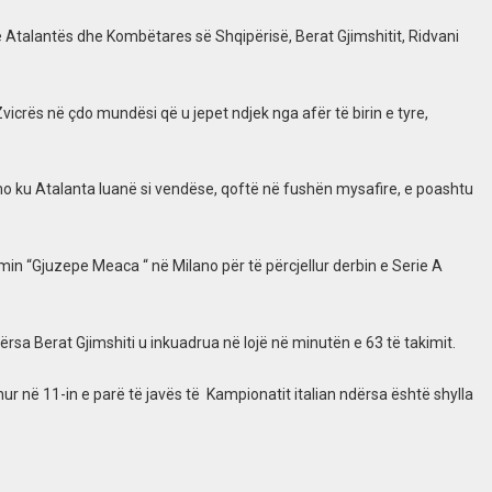
të Atalantës dhe Kombëtares së Shqipërisë, Berat Gjimshitit, Ridvani
 Zvicrës në çdo mundësi që u jepet ndjek nga afër të birin e tyre,
o ku Atalanta luanë si vendëse, qoftë në fushën mysafire, e poashtu
in “Gjuzepe Meaca “ në Milano për të përcjellur derbin e Serie A
rsa Berat Gjimshiti u inkuadrua në lojë në minutën e 63 të takimit.
r në 11-in e parë të javës të Kampionatit italian ndërsa është shylla