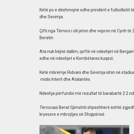
Këtë po e dëshmojnë edhe prindërit e futbollistit 
dhe Sevimja.
Çifti nga Tërnoci i cili jeton dhe vepron në Cyrih të
Beratin.
Ata nuk bëjnë dallim, qoftë në ndeshjet në Bergam
edhe në ndeshjet e Kombëtares kuqezi.
Këtë mbrëmje Ridvani dhe Sevimja ishin në stadium
midis Interit dhe Atalantës.
Ndeshja përfundoi me rezultat të barabartë 2:2 ndë
Tërnocasi Berat Gjimshiti shpeshherë është zgjedhu
kryesore e mbrojtjes së Shqipërisë.