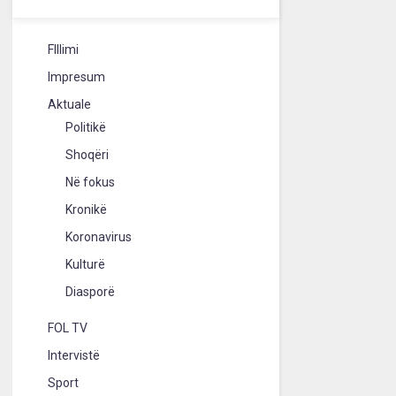
FIllimi
Impresum
Aktuale
Politikë
Shoqëri
Në fokus
Kronikë
Koronavirus
Kulturë
Diasporë
FOL TV
Intervistë
Sport