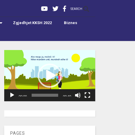
SEARCH
Zgjedhjet KKSH 2022
Biznes
Video
Player
00:00
00:40
[wpc-weather id=”2189″ /]
PAGES