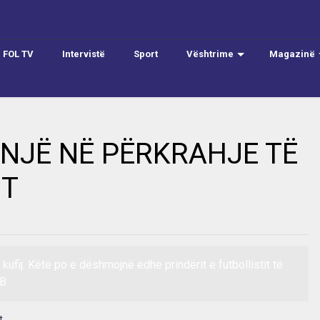
FOL TV
Intervistë
Sport
Vështrime
Magazinë
HNJË NË PËRKRAHJE TË
IT
ufij. Këtë po e dëshmojnë edhe prindërit e futbollistit të
 B
t