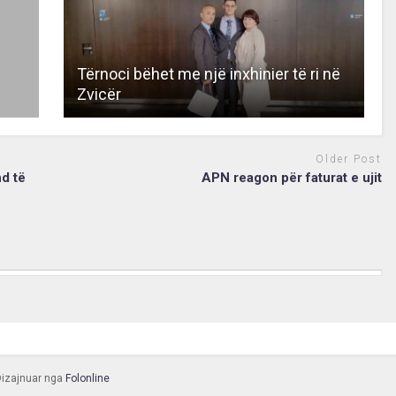
Tërnoci bëhet me një inxhinier të ri në
Zvicër
Older Post
nd të
APN reagon për faturat e ujit
 Dizajnuar nga
Folonline