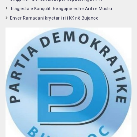
Tragjedia e Konçulit: Reagojnë edhe Arifi e Musliu
Enver Ramadani kryetar i ri i KK në Bujanoc