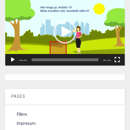
Video
Player
00:00
00:40
[wpc-weather id=”2189″ /]
PAGES
FIllimi
Impresum