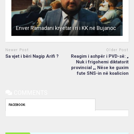
Enver Ramadani kryetar i ri i KK në Bujanoc
Newer Post
Older Post
Sa vjet i bëri Nagip Arifi ?
Reagim i ashpër i PVD-së: „
Nuk i frigohemi diktatorit
provincial „, Nëse ke guxim
fute SNS-in në koalicion
COMMENTS
FACEBOOK: