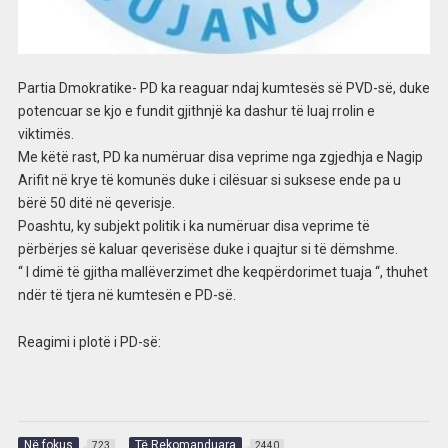
Partia Dmokratike- PD ka reaguar ndaj kumtesës së PVD-së, duke
potencuar se kjo e fundit gjithnjë ka dashur të luaj rrolin e
viktimës.
Me këtë rast, PD ka numëruar disa veprime nga zgjedhja e Nagip
Arifit në krye të komunës duke i cilësuar si suksese ende pa u
bërë 50 ditë në qeverisje.
Poashtu, ky subjekt politik i ka numëruar disa veprime të
përbërjes së kaluar qeverisëse duke i quajtur si të dëmshme.
“ I dimë të gjitha mallëverzimet dhe keqpërdorimet tuaja “, thuhet
ndër të tjera në kumtesën e PD-së.
Reagimi i plotë i PD-së:
Në fokus
Të Rekomanduara
723
2440