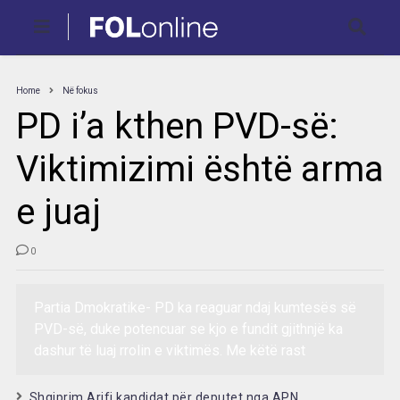
Home
Në fokus
PD i’a kthen PVD-së:
Viktimizimi është arma
e juaj
0
Partia Dmokratike- PD ka reaguar ndaj kumtesës së
PVD-së, duke potencuar se kjo e fundit gjithnjë ka
dashur të luaj rrolin e viktimës. Me këtë rast
Shqiprim Arifi kandidat për deputet nga APN