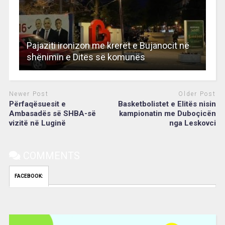
Pajaziti ironizon me krerët e Bujanocit në
shënimin e Ditës së komunës
Newer Post
Older Post
Përfaqësuesit e
Basketbolistet e Elitës nisin
Ambasadës së SHBA-së
kampionatin me Duboçicën
vizitë në Luginë
nga Leskovci
COMMENTS
FACEBOOK:
Video