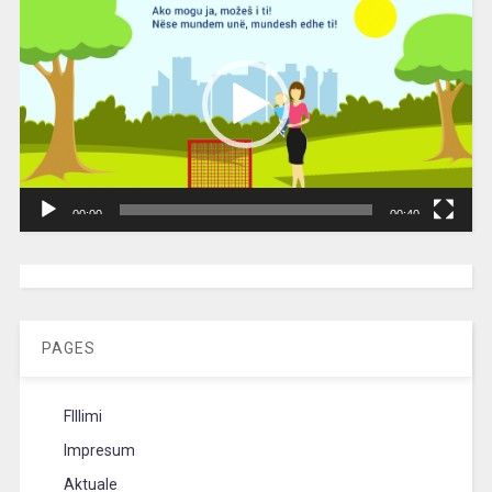
Player
00:00
00:40
[wpc-weather id=”2189″ /]
PAGES
FIllimi
Impresum
Aktuale