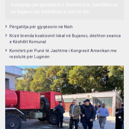
mirënjohje për pjesëtarët e Shërbimit të Zjarrëfikësve
në Bujanoc për kontributin e tyre në shu
Përgatitja për gjyqësorin në Nish
Krizë brenda koalicionit lokal në Bujanoc, dështon seanca
e Këshillit Komunal
Komiteti për Punë të Jashtme i Kongresit Amerikan me
rezolutë për Luginën