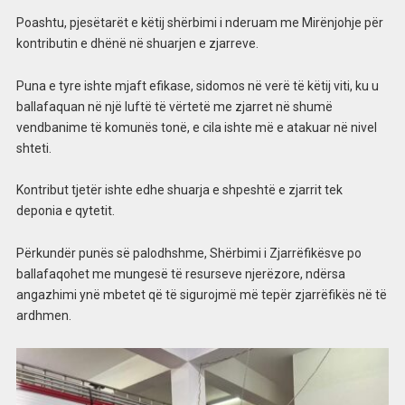
Poashtu, pjesëtarët e këtij shërbimi i nderuam me Mirënjohje për
kontributin e dhënë në shuarjen e zjarreve.
Puna e tyre ishte mjaft efikase, sidomos në verë të këtij viti, ku u
ballafaquan në një luftë të vërtetë me zjarret në shumë
vendbanime të komunës tonë, e cila ishte më e atakuar në nivel
shteti.
Kontribut tjetër ishte edhe shuarja e shpeshtë e zjarrit tek
deponia e qytetit.
Përkundër punës së palodhshme, Shërbimi i Zjarrëfikësve po
ballafaqohet me mungesë të resurseve njerëzore, ndërsa
angazhimi ynë mbetet që të sigurojmë më tepër zjarrëfikës në të
ardhmen.