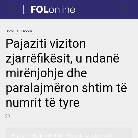
Home
Shoqëri
Pajaziti viziton
zjarrëfikësit, u ndanë
mirënjohje dhe
paralajmëron shtim të
numrit të tyre
0
Kryetari i Bujanocit, Arbër Pajaziti, ka ndarë sot