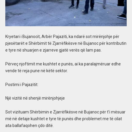
Kryetari i Bujanocit, Arbër Pajaziti, ka ndarë sot mirënjohje për
pjesëtarët e Shërbimit të Zjarrëfikësve në Bujanoc për kontributin
e tyre në shuarjen e zjarreve gjatë verës që lam pas.
Përveç njoftimit me kushtet e punës, ai ka paralajmëruar edhe
vende të reja pune në këtë sektor.
Postimi i Pajazitit:
Një vizitë në shenjë mirënjohjeje
Sot vizituam Shërbimin e Zjarrëfikësve në Bujanoc për t’i mësuar
më në detaje kushtet e tyre të punës dhe problemet me të cilat
ata ballafaqohen çdo ditë.