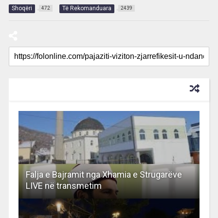
Shoqëri
Të Rekomanduara
472
2439
RECOMMENDED FOR YOU
Falja e Bajramit nga Xhamia e Strugarëve
LIVE në transmetim