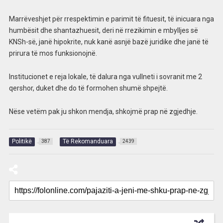
Marrëveshjet për rrespektimin e parimit të fituesit, të inicuara nga
humbësit dhe shantazhuesit, deri në rrezikimin e mbylljes së
KNSh-së, janë hipokrite, nuk kanë asnjë bazë juridike dhe janë të
prirura të mos funksionojnë.
Institucionet e reja lokale, të dalura nga vullneti i sovranit me 2
qershor, duket dhe do të formohen shumë shpejtë.
Nëse vetëm pak ju shkon mendja, shkojmë prap në zgjedhje.
Politikë
Të Rekomanduara
387
2439