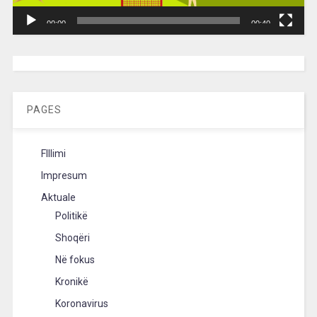
00:00
00:40
[wpc-weather id=”2189″ /]
PAGES
FIllimi
Impresum
Aktuale
Politikë
Shoqëri
Në fokus
Kronikë
Koronavirus