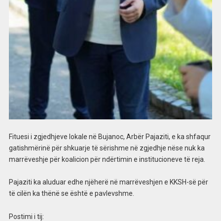
Fituesi i zgjedhjeve lokale në Bujanoc, Arbër Pajaziti, e ka shfaqur
gatishmërinë për shkuarje të sërishme në zgjedhje nëse nuk ka
marrëveshje për koalicion për ndërtimin e institucioneve të reja.
Pajaziti ka aluduar edhe njëherë në marrëveshjen e KKSH-së për
të cilën ka thënë se është e pavlevshme.
Postimi i tij: