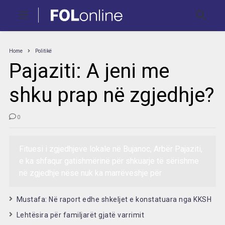
Home
Politikë
Pajaziti: A jeni me
shku prap në zgjedhje?
0
Fituesi i zgjedhjeve lokale në Bujanoc, Arbër Pajaziti,
e ka shfaqur gatishmërinë për shkuarje të sërishme
në zgjedhje nëse nuk ka marrëveshje për
Mustafa: Në raport edhe shkeljet e konstatuara nga KKSH
Lehtësira për familjarët gjatë varrimit