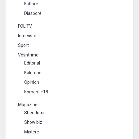
Kulturë
Diasporë
FOL TV
Intervistë
Sport
Vështrime
Editorial
Kolumne
Opinion
Koment +18
Magazinë
Shëndetësi
Show biz
Mistere