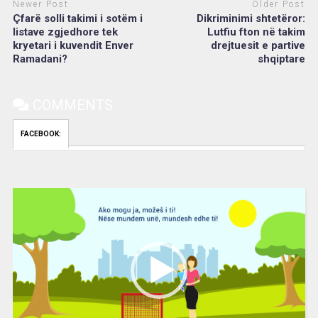
Newer Post
Older Post
Çfarë solli takimi i sotëm i
Dikriminimi shtetëror:
listave zgjedhore tek
Lutfiu fton në takim
kryetari i kuvendit Enver
drejtuesit e partive
Ramadani?
shqiptare
COMMENTS
FACEBOOK:
Video
Player