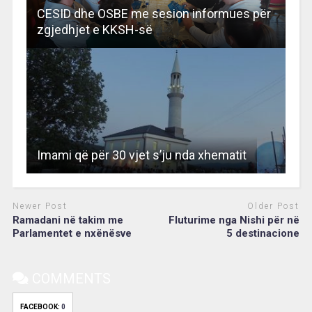
CESID dhe OSBE me sesion informues për
zgjedhjet e KKSH-së
Imami që për 30 vjet s’ju nda xhematit
Newer Post
Older Post
Ramadani në takim me
Fluturime nga Nishi për në
Parlamentet e nxënësve
5 destinacione
COMMENTS
FACEBOOK:
0