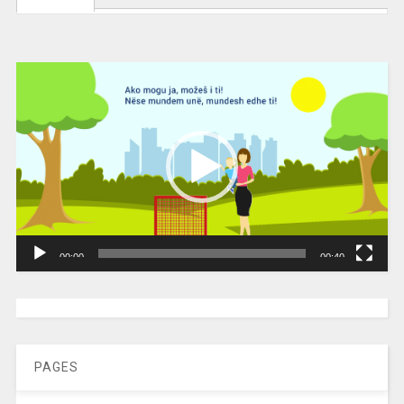
Video
Player
00:00
00:40
[wpc-weather id=”2189″ /]
PAGES