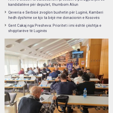
kandidatëve për deputet, thumbom Aliun
Qeveria e Serbisë zvoglon buxhetin për Luginë, Kamberi
hedh dyshime se kjo ta bëjë me donacionin e Kosovës
Gent Cakaj nga Presheva: Prioritet i imi është çështja e
shqiptarëve të Luginës