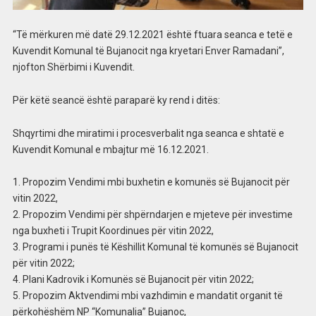
“Të mërkuren më datë 29.12.2021 është ftuara seanca e tetë e
Kuvendit Komunal të Bujanocit nga kryetari Enver Ramadani”,
njofton Shërbimi i Kuvendit.
Për këtë seancë është paraparë ky rend i ditës:
Shqyrtimi dhe miratimi i procesverbalit nga seanca e shtatë e
Kuvendit Komunal e mbajtur më 16.12.2021.
1. Propozim Vendimi mbi buxhetin e komunës së Bujanocit për
vitin 2022,
2. Propozim Vendimi për shpërndarjen e mjeteve për investime
nga buxheti i Trupit Koordinues për vitin 2022,
3. Programi i punës të Këshillit Komunal të komunës së Bujanocit
për vitin 2022;
4. Plani Kadrovik i Komunës së Bujanocit për vitin 2022;
5. Propozim Aktvendimi mbi vazhdimin e mandatit organit të
përkohëshëm NP “Komunalia” Bujanoc,