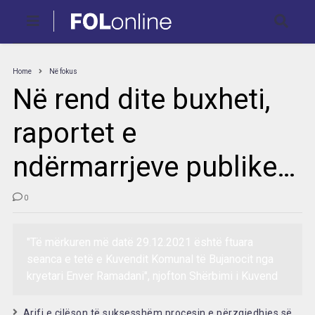
Home
Në fokus
Në rend dite buxheti,
raportet e
ndërmarrjeve publike…
0
"Të mërkuren më datë 29.12.2021 është ftuara
seanca e tetë e Kuvendit Komunal të Bujanocit nga
kryetari Enver Ramadani", njofton Shërbimi i Kuvend
Arifi e cilëson të suksesshëm procesin e përzgjedhjes së