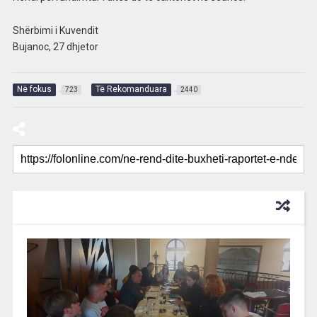
Shërbimi i Kuvendit
Bujanoc, 27 dhjetor
Në fokus
Të Rekomanduara
723
2440
RECOMMENDED FOR YOU