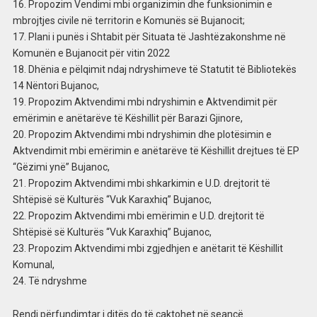
16. Propozim Vendimi mbi organizimin dhe funksionimin e
mbrojtjes civile në territorin e Komunës së Bujanocit;
17. Plani i punës i Shtabit për Situata të Jashtëzakonshme në
Komunën e Bujanocit për vitin 2022
18. Dhënia e pëlqimit ndaj ndryshimeve të Statutit të Bibliotekës
14 Nëntori Bujanoc,
19. Propozim Aktvendimi mbi ndryshimin e Aktvendimit për
emërimin e anëtarëve të Këshillit për Barazi Gjinore,
20. Propozim Aktvendimi mbi ndryshimin dhe plotësimin e
Aktvendimit mbi emërimin e anëtarëve të Këshillit drejtues të EP
“Gëzimi ynë” Bujanoc,
21. Propozim Aktvendimi mbi shkarkimin e U.D. drejtorit të
Shtëpisë së Kulturës “Vuk Karaxhiq” Bujanoc,
22. Propozim Aktvendimi mbi emërimin e U.D. drejtorit të
Shtëpisë së Kulturës “Vuk Karaxhiq” Bujanoc,
23. Propozim Aktvendimi mbi zgjedhjen e anëtarit të Këshillit
Komunal,
24. Të ndryshme
Rendi përfundimtar i ditës do të caktohet në seancë.