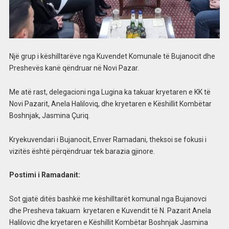
Një grup i këshilltarëve nga Kuvendet Komunale të Bujanocit dhe
Preshevës kanë qëndruar në Novi Pazar.
Me atë rast, delegacioni nga Lugina ka takuar kryetaren e KK të
Novi Pazarit, Anela Haliloviq, dhe kryetaren e Këshillit Kombëtar
Boshnjak, Jasmina Çuriq.
Kryekuvendari i Bujanocit, Enver Ramadani, theksoi se fokusi i
vizitës është përqëndruar tek barazia gjinore.
Postimi i Ramadanit:
Sot gjatë ditës bashkë me këshilltarët komunal nga Bujanovci
dhe Presheva takuam kryetaren e Kuvendit të N. Pazarit Anela
Halilovic dhe kryetaren e Këshillit Kombëtar Boshnjak Jasmina