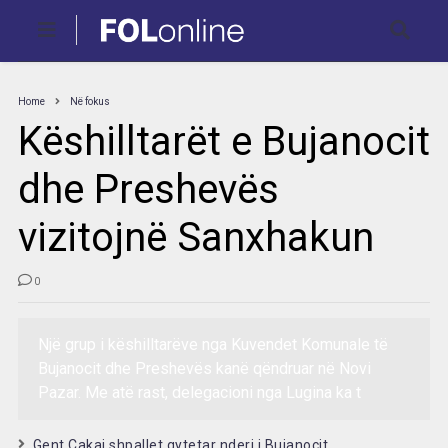
Home
Në fokus
Këshilltarët e Bujanocit
dhe Preshevës
vizitojnë Sanxhakun
0
Një grup i këshilltarëve nga Kuvendet Komunale të
Bujanocit dhe Preshevës kanë qëndruar në Novi
Pazar. Me atë rast, delegacioni nga Lugina ka t
Gent Cakaj shpallet qytetar nderi i Bujanocit