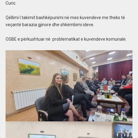
Curic.
Qëllimi I takimit bashkëpunimi në mes kuvendeve me theks të
veçantë barazia gjinore dhe shkëmbimi ideve.
OSBE e përkushtuar në problematikat e kuvendeve komunale.