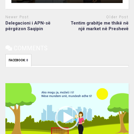
Newer Post
Older Post
Delegacioni i APN-së
Tentim grabitje me thikë në
përgëzon Saqipin
një market në Preshevë
COMMENTS
FACEBOOK:
0
Video
Player