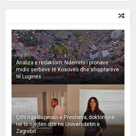
RECOMMENDED FOR YOU
Analiza e redaktorit: Ndërrimi i pronave
midis serbëve të Kosovës dhe shqiptarëve
të Luginës
Çifti nga Bujanoci e Presheva, doktorojnë
në të njejtën ditë në Universitetin e
Zagrebit