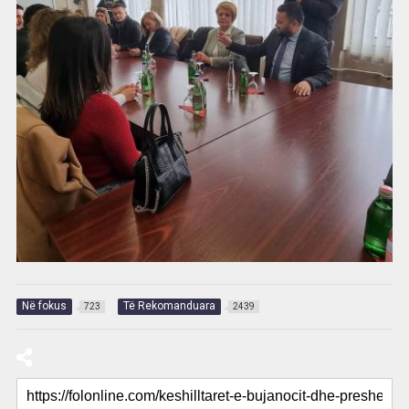
Në fokus
Të Rekomanduara
723
2439