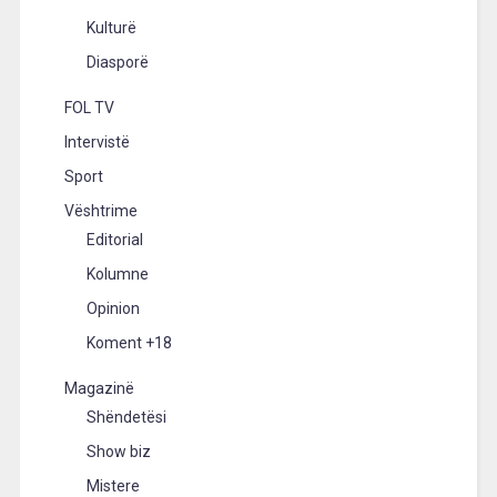
Kulturë
Diasporë
FOL TV
Intervistë
Sport
Vështrime
Editorial
Kolumne
Opinion
Koment +18
Magazinë
Shëndetësi
Show biz
Mistere