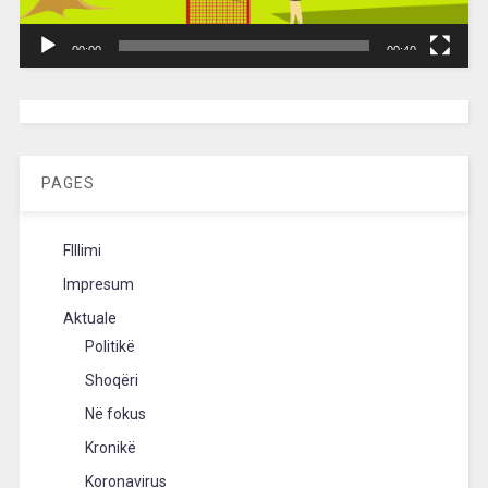
00:00
00:40
[wpc-weather id=”2189″ /]
PAGES
FIllimi
Impresum
Aktuale
Politikë
Shoqëri
Në fokus
Kronikë
Koronavirus