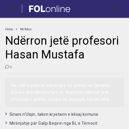
Home
Në fokus
Ndërron jetë profesori
Hasan Mustafa
0
Në orët e para të mbrëmjes së sotme në Qendrën
Klinike dhe Universitare të Nishit ka ndërruar jetë
profesori i gjuhës shqipe në pension, Hasan Mus
Sinani n’Ulqin, takon kryetarin e kêsaj komune
Mirënjohje për Galip Beqirin nga BL e Tërnocit