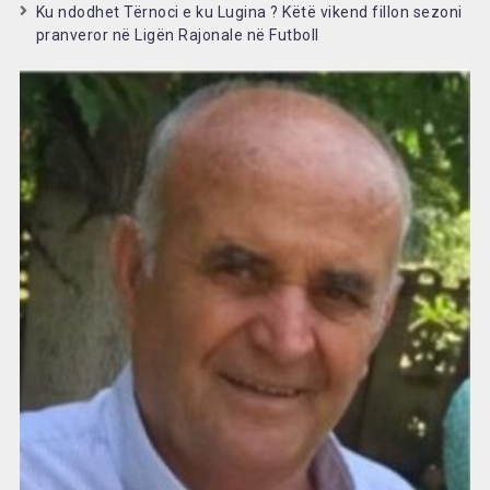
Ku ndodhet Tërnoci e ku Lugina ? Këtë vikend fillon sezoni
pranveror në Ligën Rajonale në Futboll