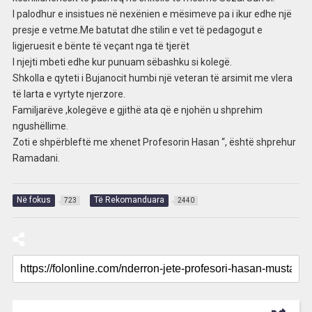
I palodhur e insistues në nexënien e mësimeve pa i ikur edhe një
presje e vetme.Me batutat dhe stilin e vet të pedagogut e
ligjeruesit e bënte të veçant nga të tjerët
I njejti mbeti edhe kur punuam sëbashku si kolegë.
Shkolla e qyteti i Bujanocit humbi një veteran të arsimit me vlera
të larta e vyrtyte njerzore.
Familjarëve ,kolegëve e gjithë ata që e njohën u shprehim
ngushëllime.
Zoti e shpërbleftë me xhenet Profesorin Hasan “, është shprehur
Ramadani.
Në fokus
Të Rekomanduara
723
2440