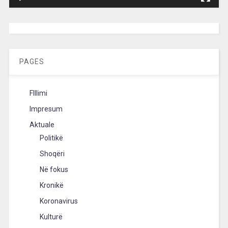
[wpc-weather id=”2189″ /]
PAGES
FIllimi
Impresum
Aktuale
Politikë
Shoqëri
Në fokus
Kronikë
Koronavirus
Kulturë