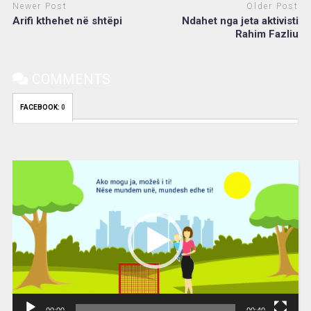
Newer Post
Older Post
Arifi kthehet në shtëpi
Ndahet nga jeta aktivisti
Rahim Fazliu
COMMENTS
FACEBOOK:
0
Video
Player
00:00
00:40