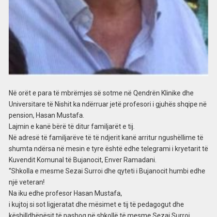
Në orët e para të mbrëmjes së sotme në Qendrën Klinike dhe
Universitare të Nishit ka ndërruar jetë profesori i gjuhës shqipe në
pension, Hasan Mustafa.
Lajmin e kanë bërë të ditur familjarët e tij.
Në adresë të familjarëve të të ndjerit kanë arritur ngushëllime të
shumta ndërsa në mesin e tyre është edhe telegrami i kryetarit të
Kuvendit Komunal të Bujanocit, Enver Ramadani.
“Shkolla e mesme Sezai Surroi dhe qyteti i Bujanocit humbi edhe
një veteran!
Na iku edhe profesor Hasan Mustafa,
i kujtoj si sot ligjeratat dhe mësimet e tij të pedagogut dhe
këshilldhënësit të pashoq në shkollë të mesme Sezai Surroi.