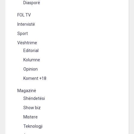
Diasporë
FOL TV
Intervistë
Sport
Vështrime
Editorial
Kolumne
Opinion
Koment +18
Magazinë
Shëndetësi
Show biz
Mistere
Teknologji