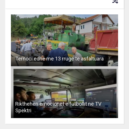
RECOMMENDED FOR YOU
Tërnoci edhe me 13 rrugë të asfaltuara
Rikthehen emocionet e futbollit në TV
Spektri