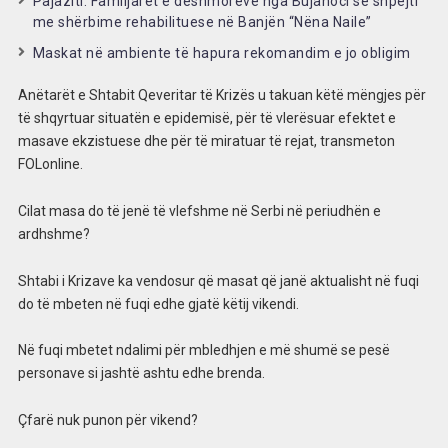
Pajaziti: Familjarët e dëshmorëve nga Bujanoci së shpejti
me shërbime rehabilituese në Banjën “Nëna Naile”
Maskat në ambiente të hapura rekomandim e jo obligim
Anëtarët e Shtabit Qeveritar të Krizës u takuan këtë mëngjes për
të shqyrtuar situatën e epidemisë, për të vlerësuar efektet e
masave ekzistuese dhe për të miratuar të rejat, transmeton
FOLonline.
Cilat masa do të jenë të vlefshme në Serbi në periudhën e
ardhshme?
Shtabi i Krizave ka vendosur që masat që janë aktualisht në fuqi
do të mbeten në fuqi edhe gjatë këtij vikendi.
Në fuqi mbetet ndalimi për mbledhjen e më shumë se pesë
personave si jashtë ashtu edhe brenda.
Çfarë nuk punon për vikend?