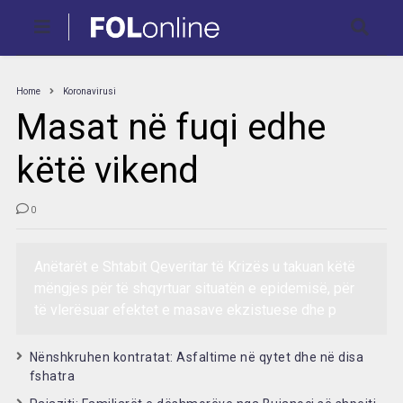
Home
Koronavirusi
Masat në fuqi edhe
këtë vikend
0
Anëtarët e Shtabit Qeveritar të Krizës u takuan këtë
mëngjes për të shqyrtuar situatën e epidemisë, për
të vlerësuar efektet e masave ekzistuese dhe p
Nënshkruhen kontratat: Asfaltime në qytet dhe në disa
fshatra