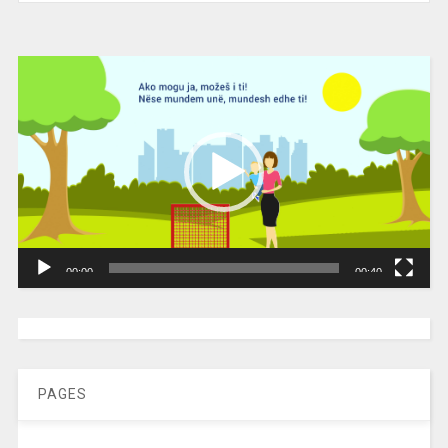
Video
Player
00:00
00:40
[wpc-weather id=”2189″ /]
PAGES