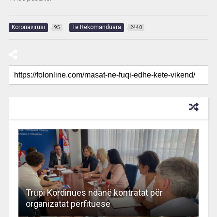
Koronavirusi
Të Rekomanduara
95
2440
RECOMMENDED FOR YOU
Trupi Kordinues ndanë kontratat për
organizatat përfituese