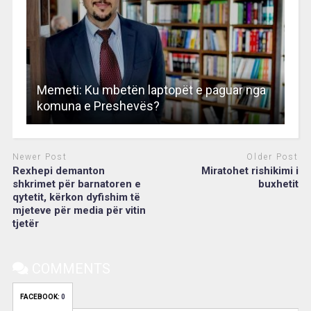
Memeti: Ku mbetën laptopët e paguar nga
komuna e Preshevës?
Newer Post
Older Post
Rexhepi demanton
Miratohet rishikimi i
shkrimet për barnatoren e
buxhetit
qytetit, kërkon dyfishim të
mjeteve për media për vitin
tjetër
COMMENTS
FACEBOOK:
0