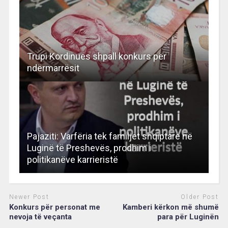
Trupi Kordinues shpall konkurs për
ndërmarrësit
Pajaziti: Varfëria tek familjet shqiptare në
Luginë të Preshevës, prodhim i
politikanëve karrieristë
Newer Post
Older Post
Konkurs për personat me
Kamberi kërkon më shumë
nevoja të veçanta
para për Luginën