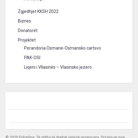
Zgjedhjet KKSH 2022
Biznes
Donatorët
Projektet
Perandoria Osmane-Osmansko cartsvo
PAK-OSI
Liqeni i Vllasinës – Vlasinsko jezero
© 2020 Folonline. Të gjitha të drejtat janë të rezervuara. Dizajnuar nga