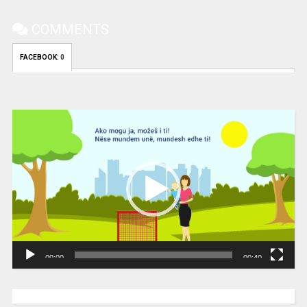
COMMENTS
FACEBOOK:
0
Video
Player
00:00
00:40
[wpc-weather id=”2189″ /]