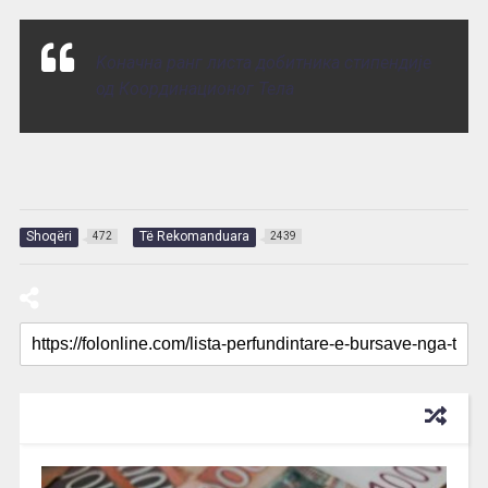
Kоначна ранг листа добитника стипeндије
од Координационoг Тела
Shoqëri
Të Rekomanduara
472
2439
RECOMMENDED FOR YOU