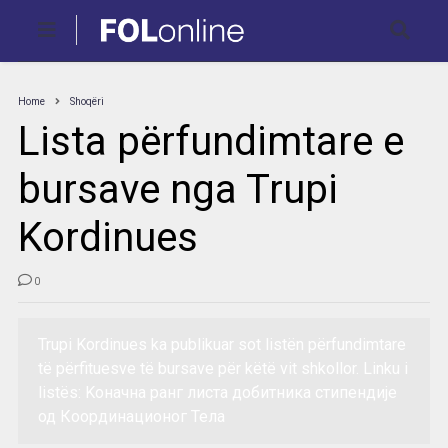
Home
Shoqëri
Lista përfundimtare e
bursave nga Trupi
Kordinues
0
Trupi Kordinues ka publikuar sot listën përfundimtare
të përfituesve të bursave për këtë vit shkollor. Linku i
listës: Kоначна ранг листа добитника стипeндије
од Координационoг Тела