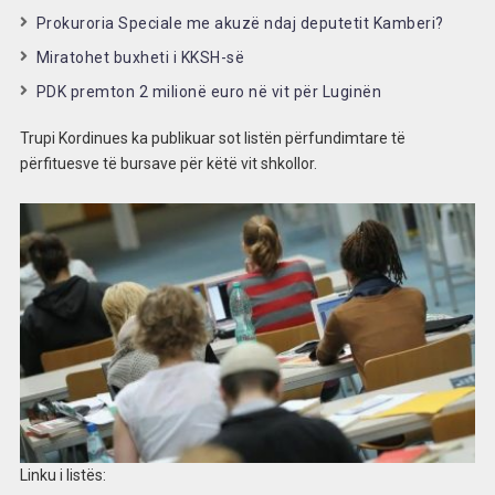
Prokuroria Speciale me akuzë ndaj deputetit Kamberi?
Miratohet buxheti i KKSH-së
PDK premton 2 milionë euro në vit për Luginën
Trupi Kordinues ka publikuar sot listën përfundimtare të
përfituesve të bursave për këtë vit shkollor.
Linku i listës: