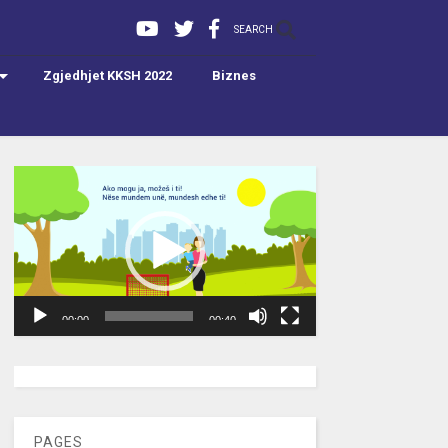
SEARCH
Zgjedhjet KKSH 2022
Biznes
Video
Player
00:00
00:40
[wpc-weather id=”2189″ /]
PAGES