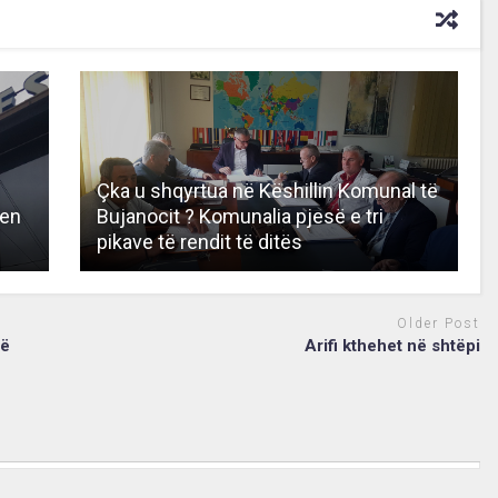
Çka u shqyrtua në Këshillin Komunal të
hen
Bujanocit ? Komunalia pjesë e tri
pikave të rendit të ditës
Older Post
të
Arifi kthehet në shtëpi