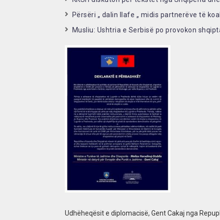
Përsëri „ dalin llafe „ midis partnerëve të koa
Musliu: Ushtria e Serbisë po provokon shqipt
Udhëheqësit e diplomacisë, Gent Cakaj nga Repupl