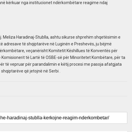
anë kërkuar nga institucionet ndërkombëtare reagime ndaj
. Meliza Haradinaj-Stublla, ashtu sikurse shprehim shqetësimin e
 të adresave të shqiptarëve në Luginën e Preshevës, ju bëjmë
ndërkombëtare, veçanërisht Komitetit Këshillues të Konventës për
he Komisionerit të Lartë të OSBE-së për Minoritetet Kombëtare, për ta
ër të vepruar për parandalimin e këtij procesi me pasoja afatgjata
ë shqiptarëve që jetojnë në Serbi .