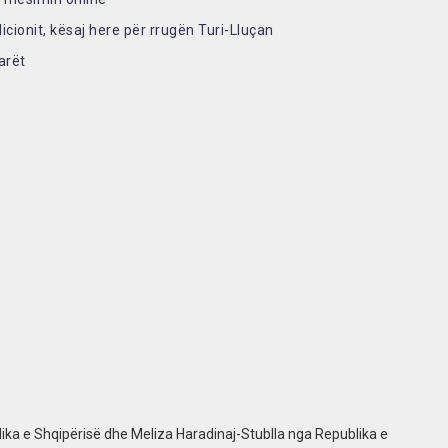
licionit, kësaj here për rrugën Turi-Lluçan
arët
ika e Shqipërisë dhe Meliza Haradinaj-Stublla nga Republika e