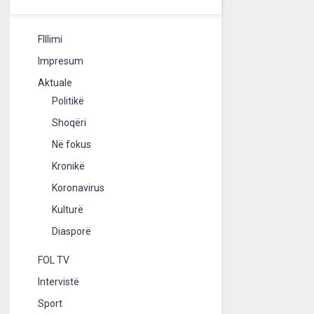
FIllimi
Impresum
Aktuale
Politikë
Shoqëri
Në fokus
Kronikë
Koronavirus
Kulturë
Diasporë
FOL TV
Intervistë
Sport