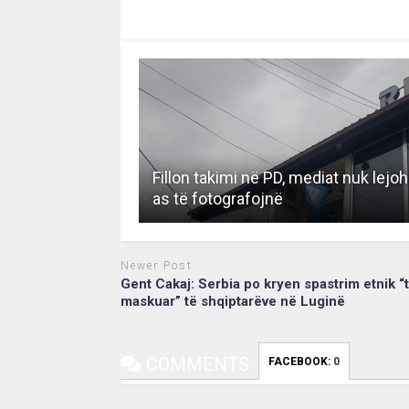
RECOMMENDED FOR YOU
Fillon takimi në PD, mediat nuk lejo
as të fotografojnë
Newer Post
Gent Cakaj: Serbia po kryen spastrim etnik “
maskuar” të shqiptarëve në Luginë
COMMENTS
FACEBOOK:
0