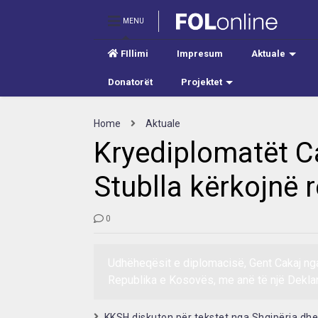
MENU
FIllimi
Impresum
Aktuale
Donatorët
Projektet
Home
Aktuale
Kryediplomatët C
Stublla kërkojnë
0
Udhëheqësit e diplomacisë, Gent Cakaj nga
Republika e Kosovës, me anë të një Deklar
KKSH diskuton për tekstet nga Shqipëria dh