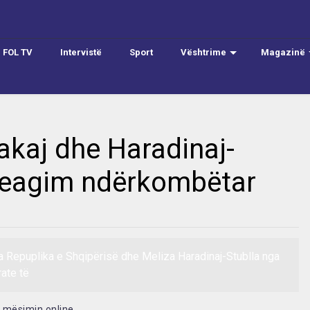
FOL TV
Intervistë
Sport
Vështrime
Magazinë
akaj dhe Haradinaj-
 reagim ndërkombëtar
 Repuplika e Shqipërisë dhe Meliza Haradinaj-Stublla nga
ate të
e mësimin online