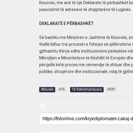
Kosovës, me anë të një Deklarate të përbashkët k
pasivizimit të adresave të shqiptarëve të Luginës.
DEKLARATË E PËRBASHKËT
Së bashku me Ministren e Jashtme të Kosovës, znj
thellë lidhur me procesin e fshirjes së qëllimshme
gjithashtu thirrje edhe institucioneve përkatëse 
Mbrojtjen e Minoriteteve të Këshillit të Evropës d
përcjellë këtë proces me vëmendje të shtuar dhe p
politike, shoqërore dhe institucionale, ndaj të gjith
Aktuale
Të Rekomanduara
476
2439