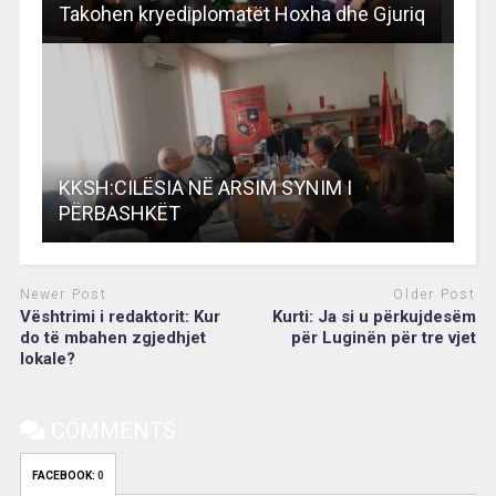
Takohen kryediplomatët Hoxha dhe Gjuriq
KKSH:CILËSIA NË ARSIM SYNIM I
PËRBASHKËT
Newer Post
Older Post
Vështrimi i redaktorit: Kur
Kurti: Ja si u përkujdesëm
do të mbahen zgjedhjet
për Luginën për tre vjet
lokale?
COMMENTS
FACEBOOK:
0