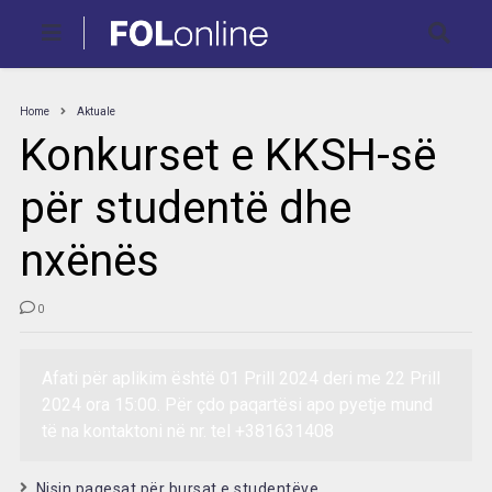
Home
Aktuale
Konkurset e KKSH-së
për studentë dhe
nxënës
0
Afati për aplikim është 01 Prill 2024 deri me 22 Prill
2024 ora 15:00. Për çdo paqartësi apo pyetje mund
të na kontaktoni në nr. tel +381631408
Nisin pagesat për bursat e studentëve