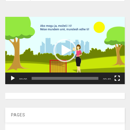
Video
Player
00:00
00:40
[wpc-weather id=”2189″ /]
PAGES