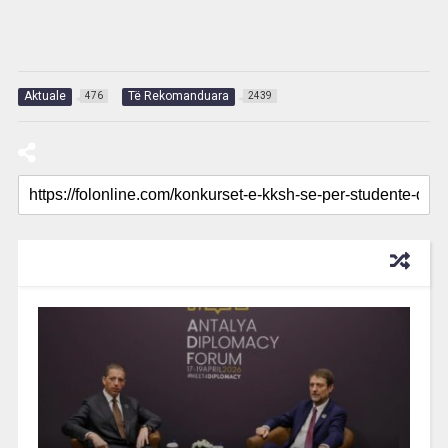
Aktuale
Të Rekomanduara
476
2439
RECOMMENDED FOR YOU