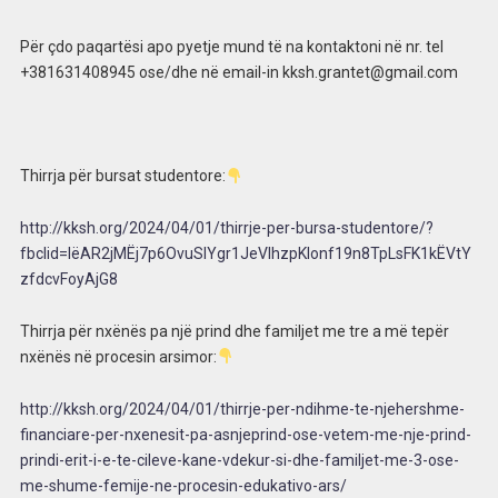
Për çdo paqartësi apo pyetje mund të na kontaktoni në nr. tel
+381631408945 ose/dhe në email-in kksh.grantet@gmail.com
Thirrja për bursat studentore:
http://kksh.org/2024/04/01/thirrje-per-bursa-studentore/?
fbclid=IëAR2jMËj7p6OvuSlYgr1JeVIhzpKIonf19n8TpLsFK1kËVtY
zfdcvFoyAjG8
Thirrja për nxënës pa një prind dhe familjet me tre a më tepër
nxënës në procesin arsimor:
http://kksh.org/2024/04/01/thirrje-per-ndihme-te-njehershme-
financiare-per-nxenesit-pa-asnjeprind-ose-vetem-me-nje-prind-
prindi-erit-i-e-te-cileve-kane-vdekur-si-dhe-familjet-me-3-ose-
me-shume-femije-ne-procesin-edukativo-ars/