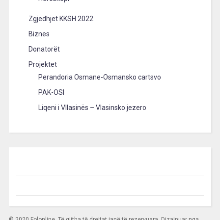
Zgjedhjet KKSH 2022
Biznes
Donatorët
Projektet
Perandoria Osmane-Osmansko cartsvo
PAK-OSI
Liqeni i Vllasinës – Vlasinsko jezero
© 2020 Folonline. Të gjitha të drejtat janë të rezervuara. Dizajnuar nga