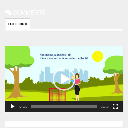
COMMENTS
FACEBOOK:
0
Video
Player
00:00
00:40
[wpc-weather id=”2189″ /]