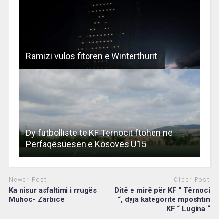
Ramizi vulos fitoren e Winterthurit
Dy futbollistë të KF Tërnocit ftohen në
Përfaqësuesen e Kosovës U15
Newer Post
Older Post
Ka nisur asfaltimi i rrugës
Ditë e mirë për KF “ Tërnoci
Muhoc- Zarbicë
“, dyja kategoritë mposhtin
KF “ Lugina “