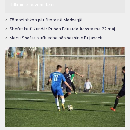
fillimin e sezonit të ri.
Tërnoci shkon për fitore në Medvegjë
Shefat Isufi kundër Ruben Eduardo Acosta me 22 maj
Meçi i Shefat Isufit edhe në sheshin e Bujanocit