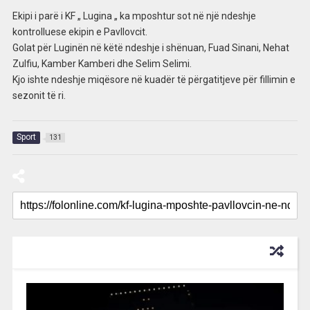
Ekipi i parë i KF „ Lugina „ ka mposhtur sot në një ndeshje
kontrolluese ekipin e Pavllovcit.
Golat për Luginën në këtë ndeshje i shënuan, Fuad Sinani, Nehat
Zulfiu, Kamber Kamberi dhe Selim Selimi.
Kjo ishte ndeshje miqësore në kuadër të përgatitjeve për fillimin e
sezonit të ri.
Sport
131
RECOMMENDED FOR YOU