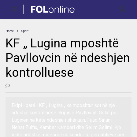
Home
Sport
KF „ Lugina mposhtë
Pavllovcin në ndeshjen
kontrolluese
0
Ekipi i parë i KF „ Lugina „ ka mposhtur sot në një
ndeshje kontrolluese ekipin e Pavllovcit. Golat për
Luginën në këtë ndeshje i shënuan, Fuad Sinani,
Nehat Zulfiu, Kamber Kamberi dhe Selim Selimi. Kjo
ishte ndeshje miqësore në kuadër të përgatitjeve për