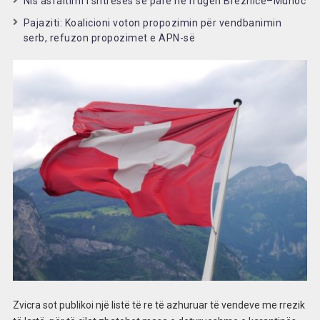
Nis asfaltimi i shtresës së parë në rrugën Breznicë–Muhoc
Pajaziti: Koalicioni voton propozimin për vendbanimin
serb, refuzon propozimet e APN-së
Zvicra sot publikoi një listë të re të azhuruar të vendeve me rrezik