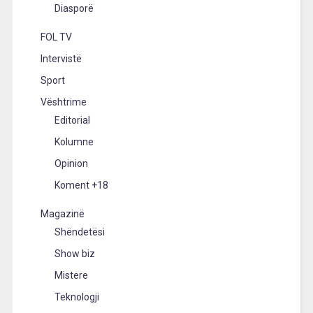
Diasporë
FOL TV
Intervistë
Sport
Vështrime
Editorial
Kolumne
Opinion
Koment +18
Magazinë
Shëndetësi
Show biz
Mistere
Teknologji