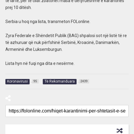
të lartë, për të cilat zbatohet masa e detyrueshme e karantinës
prej 10 ditësh.
Serbia u hoq nga lista, transmeton FOLonline.
Zyra Federale e Shëndetit Publik (BAG) shpalosi sot një listë të re
të azhuruar që nuk përfshinë Serbinë, Kroacinë, Danimarkën,
Armeninë dhe Luksemburgun.
Lista hyn në fuqi nga dita e nesërme.
Koronavirusi
Të Rekomanduara
95
2439
RECOMMENDED FOR YOU