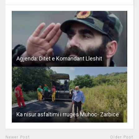
Agjenda: Ditët e Komandant Lleshit
Ka nisur asfaltimi i rrugës Muhoc- Zarbicë
Newer Post
Older Post