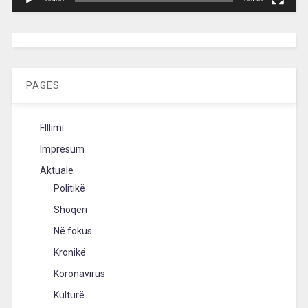
00:00
00:40
[wpc-weather id=”2189″ /]
PAGES
FIllimi
Impresum
Aktuale
Politikë
Shoqëri
Në fokus
Kronikë
Koronavirus
Kulturë