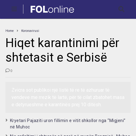
Home
Koronavirusi
Hiqet karantinimi për
shtetasit e Serbisë
0
Zvicra sot publikoi një listë të re të azhuruar të
vendeve me rrezik të lartë, për të cilat zbatohet masa
e detyrueshme e karantinës prej 10 ditësh.
Kryetari Pajaziti uron fillimin e vitit shkollor nga “Migjeni”
në Muhoc