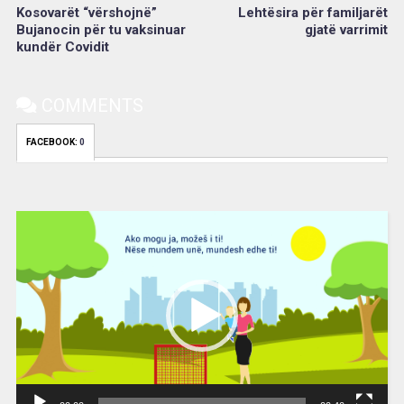
Kosovarët “vërshojnë”
Lehtësira për familjarët
Bujanocin për tu vaksinuar
gjatë varrimit
kundër Covidit
COMMENTS
FACEBOOK:
0
Video
Player