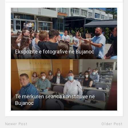
Ekspozitë e fotografive në Bujanoc
Të mërkurën seanca konstituive në
Bujanoc
Newer Post
Older Post