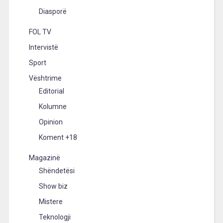
Diasporë
FOL TV
Intervistë
Sport
Vështrime
Editorial
Kolumne
Opinion
Koment +18
Magazinë
Shëndetësi
Show biz
Mistere
Teknologji