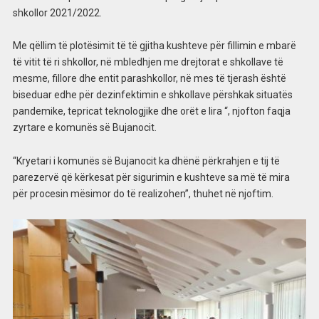
shkollor 2021/2022.
Me qëllim të plotësimit të të gjitha kushteve për fillimin e mbarë
të vitit të ri shkollor, në mbledhjen me drejtorat e shkollave të
mesme, fillore dhe entit parashkollor, në mes të tjerash është
biseduar edhe për dezinfektimin e shkollave përshkak situatës
pandemike, tepricat teknologjike dhe orët e lira “, njofton faqja
zyrtare e komunës së Bujanocit.
“Kryetari i komunës së Bujanocit ka dhënë përkrahjen e tij të
parezervë që kërkesat për sigurimin e kushteve sa më të mira
për procesin mësimor do të realizohen”, thuhet në njoftim.