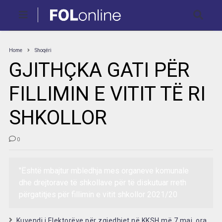
Home
Shoqëri
GJITHÇKA GATI PËR
FILLIMIN E VITIT TË RI
SHKOLLOR
0
"Është mbajtur mbledhja mes organeve komunale
dhe drejtorave të shkollave për të diskutuar rreth
përgatitjes për fillimin e vitit shkollor 2021/20
Kuvendi i Elektorëve për zgjedhjet në KKSH më 7 maj, ora