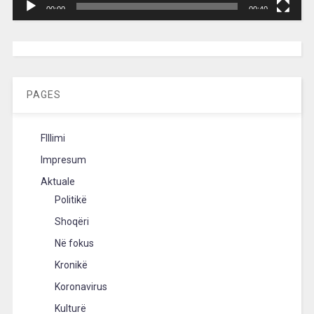
00:00
00:40
[wpc-weather id=”2189″ /]
PAGES
FIllimi
Impresum
Aktuale
Politikë
Shoqëri
Në fokus
Kronikë
Koronavirus
Kulturë