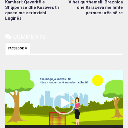
Kamberi: Qeveritë e
Vihet gurthemeli: Breznica
Shqipërisë dhe Kosovës t’i
dhe Karaçeva më lehtë
qasen më seriozisht
përmes urës së re
Luginës
COMMENTS
FACEBOOK:
0
Video
Player