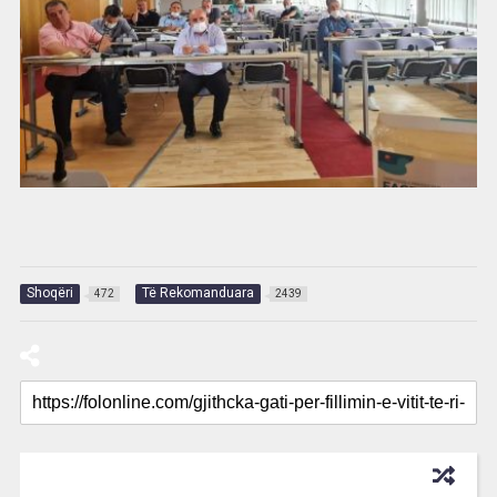
Shoqëri
Të Rekomanduara
472
2439
RECOMMENDED FOR YOU