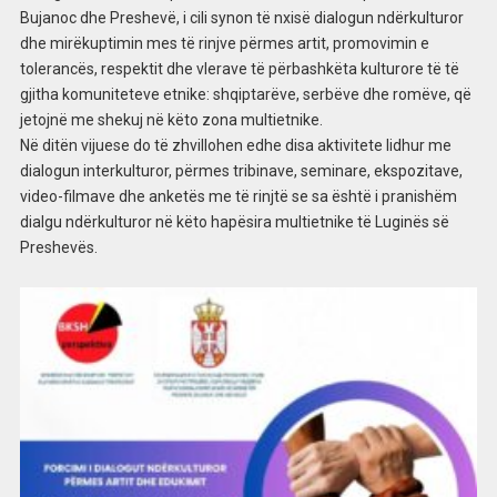
Bujanoc dhe Preshevë, i cili synon të nxisë dialogun ndërkulturor
dhe mirëkuptimin mes të rinjve përmes artit, promovimin e
tolerancës, respektit dhe vlerave të përbashkëta kulturore të të
gjitha komuniteteve etnike: shqiptarëve, serbëve dhe romëve, që
jetojnë me shekuj në këto zona multietnike.
Në ditën vijuese do të zhvillohen edhe disa aktivitete lidhur me
dialogun interkulturor, përmes tribinave, seminare, ekspozitave,
video-filmave dhe anketës me të rinjtë se sa është i pranishëm
dialgu ndërkulturor në këto hapësira multietnike të Luginës së
Preshevës.