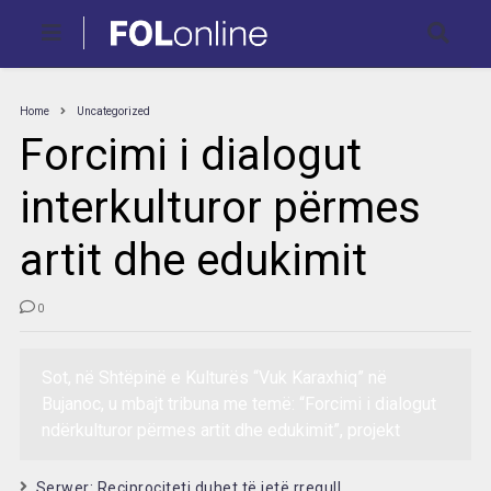
Home
Uncategorized
Forcimi i dialogut
interkulturor përmes
artit dhe edukimit
0
Sot, në Shtëpinë e Kulturës “Vuk Karaxhiq” në
Bujanoc, u mbajt tribuna me temë: “Forcimi i dialogut
ndërkulturor përmes artit dhe edukimit”, projekt
Serwer: Reciprociteti duhet të jetë rregull