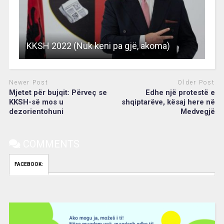
KKSH 2022 (Nuk keni pa gjë, akoma)
Newer Post
Older Post
Mjetet për bujqit: Përveç se
Edhe një protestë e
KKSH-së mos u
shqiptarëve, kësaj here në
dezorientohuni
Medvegjë
COMMENTS
FACEBOOK:
Video
Player