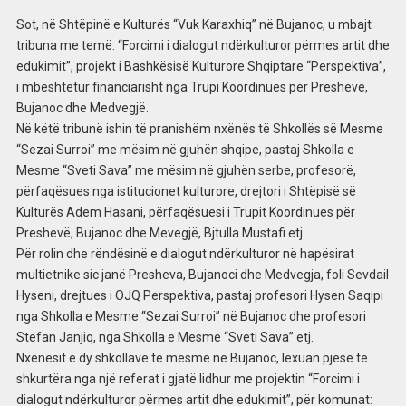
Sot, në Shtëpinë e Kulturës “Vuk Karaxhiq” në Bujanoc, u mbajt
tribuna me temë: “Forcimi i dialogut ndërkulturor përmes artit dhe
edukimit”, projekt i Bashkësisë Kulturore Shqiptare “Perspektiva”,
i mbështetur financiarisht nga Trupi Koordinues për Preshevë,
Bujanoc dhe Medvegjë.
Në këtë tribunë ishin të pranishëm nxënës të Shkollës së Mesme
“Sezai Surroi” me mësim në gjuhën shqipe, pastaj Shkolla e
Mesme “Sveti Sava” me mësim në gjuhën serbe, profesorë,
përfaqësues nga istitucionet kulturore, drejtori i Shtëpisë së
Kulturës Adem Hasani, përfaqësuesi i Trupit Koordinues për
Preshevë, Bujanoc dhe Mevegjë, Bjtulla Mustafi etj.
Për rolin dhe rëndësinë e dialogut ndërkulturor në hapësirat
multietnike sic janë Presheva, Bujanoci dhe Medvegja, foli Sevdail
Hyseni, drejtues i OJQ Perspektiva, pastaj profesori Hysen Saqipi
nga Shkolla e Mesme “Sezai Surroi” në Bujanoc dhe profesori
Stefan Janjiq, nga Shkolla e Mesme “Sveti Sava” etj.
Nxënësit e dy shkollave të mesme në Bujanoc, lexuan pjesë të
shkurtëra nga një referat i gjatë lidhur me projektin “Forcimi i
dialogut ndërkulturor përmes artit dhe edukimit”, për komunat: