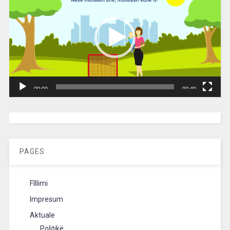
00:00
00:40
[wpc-weather id=”2189″ /]
PAGES
FIllimi
Impresum
Aktuale
Politikë