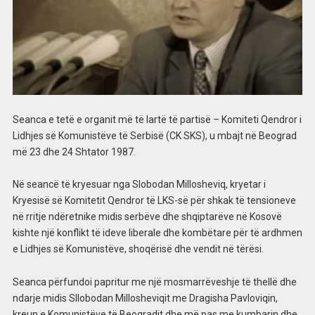
Seanca e tetë e organit më të lartë të partisë – Komiteti Qendror i
Lidhjes së Komunistëve të Serbisë (CK SKS), u mbajt në Beograd
më 23 dhe 24 Shtator 1987.
Në seancë të kryesuar nga Slobodan Millosheviq, kryetar i
Kryesisë së Komitetit Qendror të LKS-së për shkak të tensioneve
në rritje ndëretnike midis serbëve dhe shqiptarëve në Kosovë
kishte një konflikt të ideve liberale dhe kombëtare për të ardhmen
e Lidhjes së Komunistëve, shoqërisë dhe vendit në tërësi.
Seanca përfundoi papritur me një mosmarrëveshje të thellë dhe
ndarje midis Sllobodan Millosheviqit me Dragisha Pavloviqin,
kreun e Komunistëve të Beogradit dhe më pas me kumbarin dhe