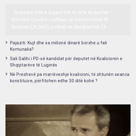
Seanca e tetë e organit më të lartë të partisë -
Komiteti Qendror i Lidhjes së Komunistëve të
Serbisë (CK SKS), u mbajt në Beograd më 23
Pajaziti: Kujt dhe sa milionë dinarë borxhe u fali
Komunalia?
Sali Salihi i PD-së kandidat për deputet në Koalicionin e
Shqiptarëve të Luginës
Në Preshevë pa marrëveshje koalicioni, të shtunën seanca
konstituive, përfitohen edhe 30 ditë kohë ?