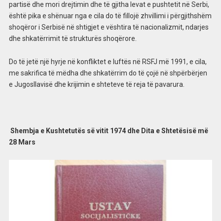
partisë dhe mori drejtimin dhe të gjitha levat e pushtetit në Serbi,
është pika e shënuar nga e cila do të fillojë zhvillimi i përgjithshëm
shoqëror i Serbisë në shtigjet e vështira të nacionalizmit, ndarjes
dhe shkatërrimit të strukturës shoqërore.
Do të jetë një hyrje në konfliktet e luftës në RSFJ më 1991, e cila,
me sakrifica të mëdha dhe shkatërrim do të çojë në shpërbërjen
e Jugosllavisë dhe krijimin e shteteve të reja të pavarura.
Shembja e Kushtetutës së vitit 1974 dhe Dita e Shtetësisë më
28 Mars