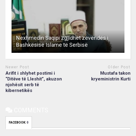
Nexhmedin Saqipi zgjidhet zëvendës i
Bashkësisë Islame të Serbisë
Newer Post
Older Post
Arifit i shlyhet postimi i
Mustafa takon
“Ditëve të Lleshit”, akuzon
kryeministrin Kurti
njohësit serb të
kibernetikës
COMMENTS
FACEBOOK:
0