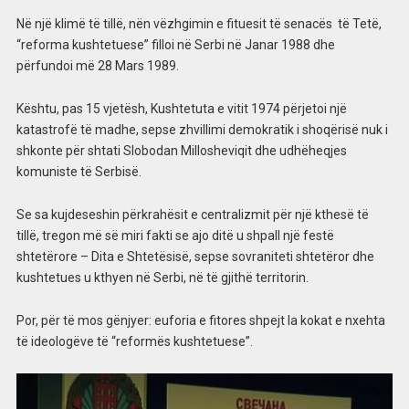
Në një klimë të tillë, nën vëzhgimin e fituesit të senacës të Tetë,
“reforma kushtetuese” filloi në Serbi në Janar 1988 dhe
përfundoi më 28 Mars 1989.
Kështu, pas 15 vjetësh, Kushtetuta e vitit 1974 përjetoi një
katastrofë të madhe, sepse zhvillimi demokratik i shoqërisë nuk i
shkonte për shtati Slobodan Millosheviqit dhe udhëheqjes
komuniste të Serbisë.
Se sa kujdeseshin përkrahësit e centralizmit për një kthesë të
tillë, tregon më së miri fakti se ajo ditë u shpall një festë
shtetërore – Dita e Shtetësisë, sepse sovraniteti shtetëror dhe
kushtetues u kthyen në Serbi, në të gjithë territorin.
Por, për të mos gënjyer: euforia e fitores shpejt la kokat e nxehta
të ideologëve të “reformës kushtetuese”.