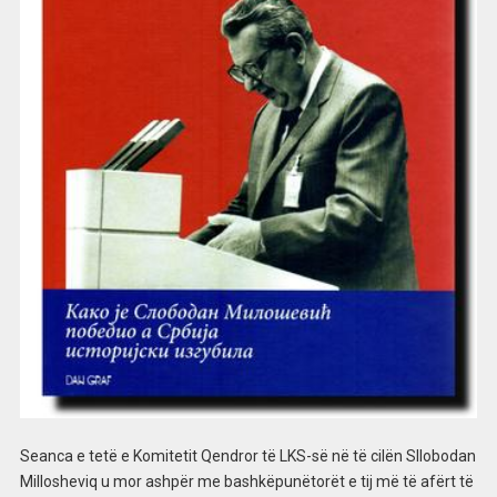
Seanca e tetë e Komitetit Qendror të LKS-së në të cilën Sllobodan
Millosheviq u mor ashpër me bashkëpunëtorët e tij më të afërt të