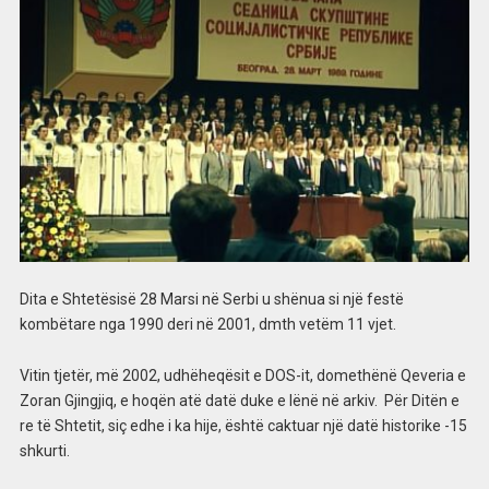
Dita e Shtetësisë 28 Marsi në Serbi u shënua si një festë
kombëtare nga 1990 deri në 2001, dmth vetëm 11 vjet.
Vitin tjetër, më 2002, udhëheqësit e DOS-it, domethënë Qeveria e
Zoran Gjingjiq, e hoqën atë datë duke e lënë në arkiv. Për Ditën e
re të Shtetit, siç edhe i ka hije, është caktuar një datë historike -15
shkurti.