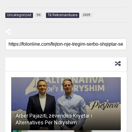
Uncategorized
Të Rekomanduara
96
2439
RECOMMENDED FOR YOU
Arbër Pajaziti, zëvendës Kryetar i
Alternativës Për Ndryshim