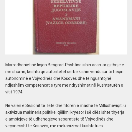
Marrëdhëniet në linjën Beograd-Prishtinë ishin acaruar gjithnjë e
më shumë, kështu që autoritetet serbe kishin vendosur të heqin
autonominë e Vojvodinës dhe Kosovës dhe të ngushtojnë
ndjeshëm kompetencat e tyre me ndryshimet në Kushtetutën e
vitit 1974.
Në valën e Sesionit të Tetë dhe fitoren e madhe të Millosheviqit, u
aktivizua makineria politike, qëllimi kryesor i së cilës ishte thyerja
e ambicjeve të udhëheqjeve separatiste të Vojvodinës dhe
veçanërisht të Kosovës, me mekanizmat kushtetues.