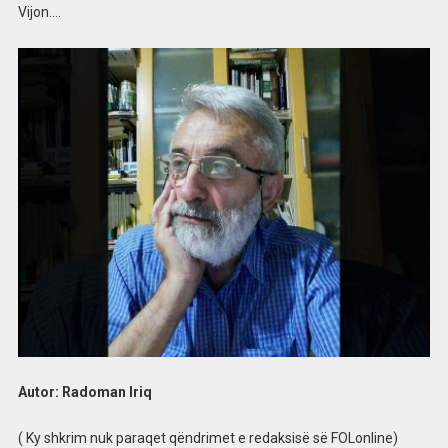
Vijon….
Autor: Radoman Iriq
( Ky shkrim nuk paraqet qëndrimet e redaksisë së FOLonline)