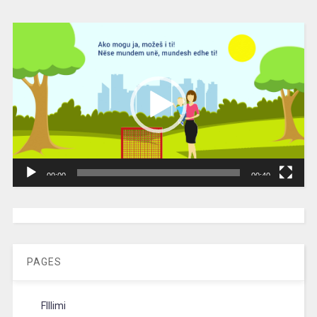
Video
Player
00:00
00:40
[wpc-weather id=”2189″ /]
PAGES
FIllimi