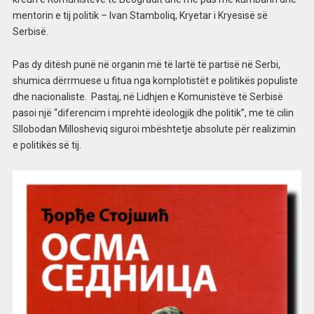
mentorin e tij politik – Ivan Stamboliq, Kryetar i Kryesisë së
Serbisë.
Pas dy ditësh punë në organin më të lartë të partisë në Serbi,
shumica dërrmuese u fitua nga komplotistët e politikës populiste
dhe nacionaliste. Pastaj, në Lidhjen e Komunistëve të Serbisë
pasoi një “diferencim i mprehtë ideologjik dhe politik”, me të cilin
Sllobodan Millosheviq siguroi mbështetje absolute për realizimin
e politikës së tij.