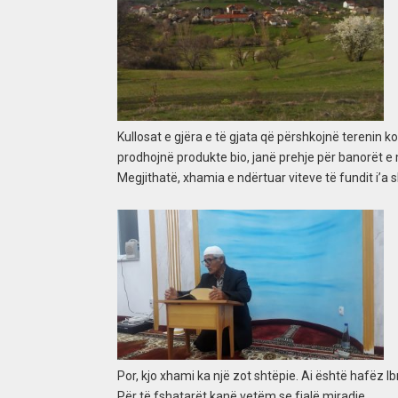
Kullosat e gjëra e të gjata që përshkojnë terenin k
prodhojnë produkte bio, janë prehje për banorët e
Megjithatë, xhamia e ndërtuar viteve të fundit i’a
Por, kjo xhami ka një zot shtëpie. Ai është hafëz I
Për të fshatarët kanë vetëm se fjalë miradie.