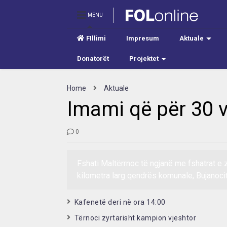
MENU
FIllimi
Impresum
Aktuale
Donatorët
Projektet
Home
Aktuale
Imami që për 30 v
0
Fshati Maltërrnoc të ngjanë me fshatrat e 
kilometra larg qendrës komunale, Bujanocit
Kafenetë deri në ora 14:00
Tërnoci zyrtarisht kampion vjeshtor