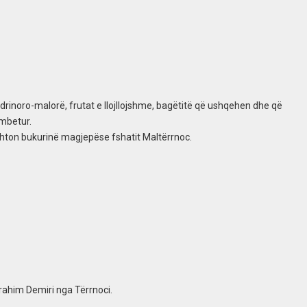
odrinoro-malorë, frutat e llojllojshme, bagëtitë që ushqehen dhe që
 mbetur.
 shton bukurinë magjepëse fshatit Maltërrnoc.
brahim Demiri nga Tërrnoci.