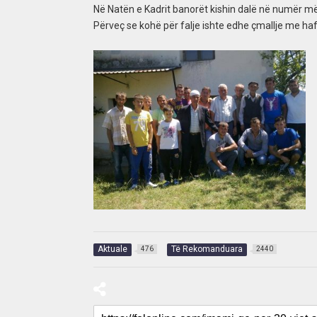
Në Natën e Kadrit banorët kishin dalë në numër m
Përveç se kohë për falje ishte edhe çmallje me haf
Aktuale
Të Rekomanduara
476
2440