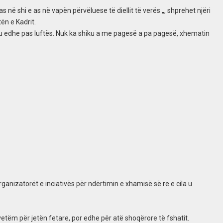
s në shi e as në vapën përvëluese të diellit të verës „, shprehet njëri
tën e Kadrit.
htu edhe pas luftës. Nuk ka shiku a me pagesë a pa pagesë, xhematin
ganizatorët e inciativës për ndërtimin e xhamisë së re e cila u
 vetëm për jetën fetare, por edhe për atë shoqërore të fshatit.