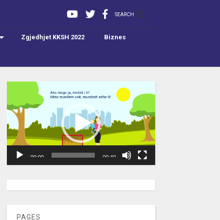
SEARCH
Zgjedhjet KKSH 2022
Biznes
Video
Player
00:00
00:40
[wpc-weather id=”2189″ /]
PAGES