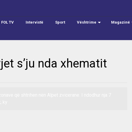
FOL TV
Intervistë
Sport
Vështrime
Magazinë
jet s’ju nda xhematit
zonave që shtrihen nën Alpet zvicerane. I ndodhur nja 7
, ky