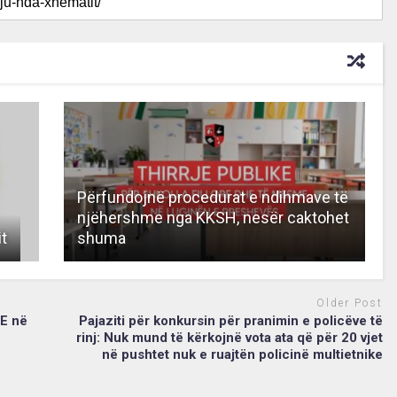
Përfundojnë procedurat e ndihmave të
njëhershme nga KKSH, nesër caktohet
t
shuma
Older Post
VE në
Pajaziti për konkursin për pranimin e policëve të
rinj: Nuk mund të kërkojnë vota ata që për 20 vjet
në pushtet nuk e ruajtën policinë multietnike