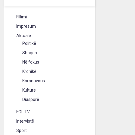
FIllimi
Impresum
Aktuale
Politikë
Shoqëri
Në fokus
Kronikë
Koronavirus
Kulturë
Diasporë
FOL TV
Intervistë
Sport