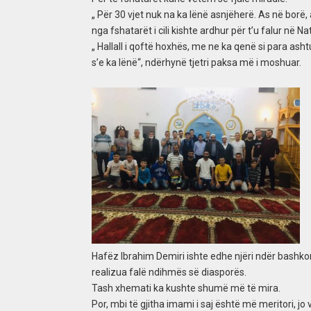
„ Për 30 vjet nuk na ka lënë asnjëherë. As në borë, a
nga fshatarët i cili kishte ardhur për t’u falur në Na
„ Hallall i qoftë hoxhës, me ne ka qenë si para as
s’e ka lënë“, ndërhynë tjetri paksa më i moshuar.
Hafëz Ibrahim Demiri ishte edhe njëri ndër bashkor
realizua falë ndihmës së diasporës.
Tash xhemati ka kushte shumë më të mira.
Por, mbi të gjitha imami i saj është më meritori, jo