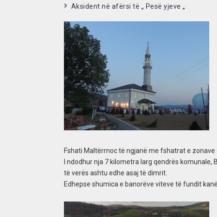
Aksident në afërsi të „ Pesë yjeve „
Fshati Maltërrnoc të ngjanë me fshatrat e zonave 
I ndodhur nja 7 kilometra larg qendrës komunale, 
të verës ashtu edhe asaj të dimrit.
Edhepse shumica e banorëve viteve të fundit kanë m