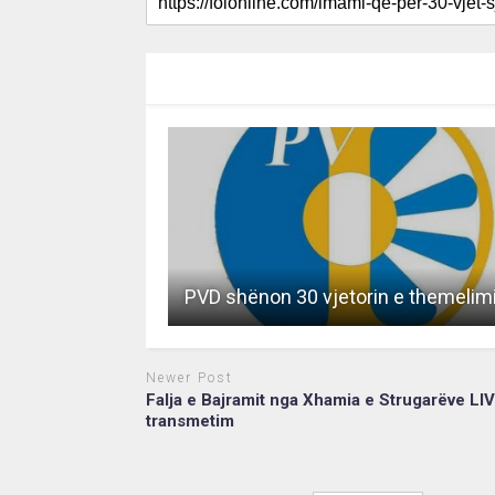
RECOMMENDED FOR YOU
PVD shënon 30 vjetorin e themelimi
Newer Post
Falja e Bajramit nga Xhamia e Strugarëve LI
transmetim