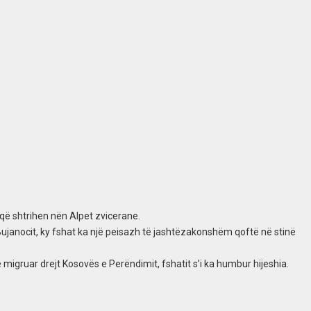
që shtrihen nën Alpet zvicerane.
Bujanocit, ky fshat ka një peisazh të jashtëzakonshëm qoftë në stinë
igruar drejt Kosovës e Perëndimit, fshatit s’i ka humbur hijeshia.