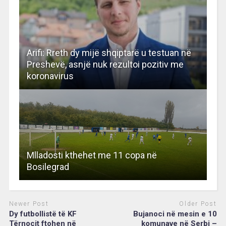
Arifi: Rreth dy mijë shqiptarë u testuan në
Preshevë, asnjë nuk rezultoi pozitiv me
koronavirus
Mlladosti kthehet me 11 copa në
Bosilegrad
Newer Post
Older Post
Dy futbollistë të KF
Bujanoci në mesin e 10
Tërnocit ftohen në
komunave në Serbi –