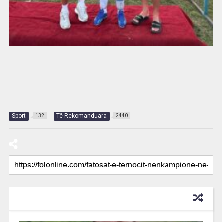
Sport
Të Rekomanduara
132
2440
RECOMMENDED FOR YOU