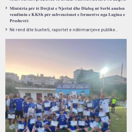
𝐌𝐢𝐧𝐢𝐬𝐭𝐫𝐢𝐚 𝐩𝐞̈𝐫 𝐭𝐞̈ 𝐃𝐫𝐞𝐣𝐭𝐚𝐭 𝐞 𝐍𝐣𝐞𝐫𝐢𝐮𝐭 𝐝𝐡𝐞 𝐃𝐢𝐚𝐥𝐨𝐠 𝐧𝐞̈ 𝐒𝐞𝐫𝐛𝐢 𝐚𝐧𝐮𝐥𝐨𝐧
𝐯𝐞𝐧𝐝𝐢𝐦𝐢𝐧 𝐞 𝐊𝐊𝐒𝐡 𝐩𝐞̈𝐫 𝐬𝐮𝐛𝐯𝐞𝐧𝐜𝐢𝐨𝐧𝐞𝐭 𝐞 𝐟𝐞𝐫𝐦𝐞𝐫𝐞̈𝐯𝐞 𝐧𝐠𝐚 𝐋𝐮𝐠𝐢𝐧𝐚 𝐞
𝐏𝐫𝐞𝐬𝐡𝐞𝐯𝐞̈s.
Në rend dite buxheti, raportet e ndërmarrjeve publike…