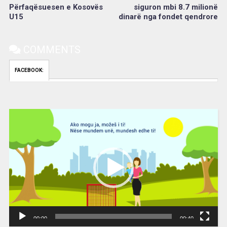
Përfaqësuesen e Kosovës
siguron mbi 8.7 milionë
U15
dinarë nga fondet qendrore
COMMENTS
FACEBOOK:
Video
Player
00:00
00:40