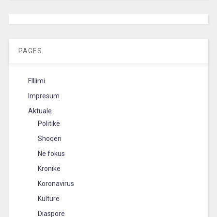
[wpc-weather id=”2189″ /]
PAGES
FIllimi
Impresum
Aktuale
Politikë
Shoqëri
Në fokus
Kronikë
Koronavirus
Kulturë
Diasporë