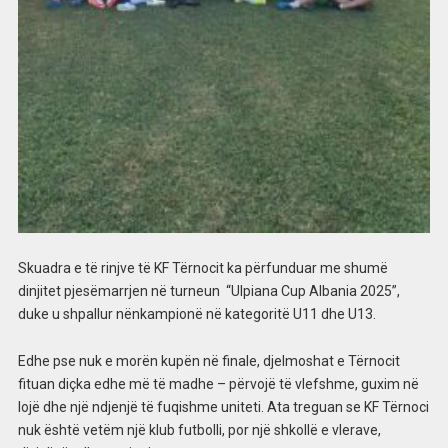
Skuadra e të rinjve të KF Tërnocit ka përfunduar me shumë
dinjitet pjesëmarrjen në turneun “Ulpiana Cup Albania 2025”,
duke u shpallur nënkampionë në kategoritë U11 dhe U13.
Edhe pse nuk e morën kupën në finale, djelmoshat e Tërnocit
fituan diçka edhe më të madhe – përvojë të vlefshme, guxim në
lojë dhe një ndjenjë të fuqishme uniteti. Ata treguan se KF Tërnoci
nuk është vetëm një klub futbolli, por një shkollë e vlerave,