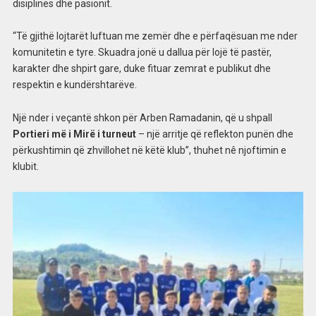
disiplinës dhe pasionit.
“Të gjithë lojtarët luftuan me zemër dhe e përfaqësuan me nder
komunitetin e tyre. Skuadra jonë u dallua për lojë të pastër,
karakter dhe shpirt gare, duke fituar zemrat e publikut dhe
respektin e kundërshtarëve.
Një nder i veçantë shkon për Arben Ramadanin, që u shpall
Portieri më i Mirë i turneut
– një arritje që reflekton punën dhe
përkushtimin që zhvillohet në këtë klub”, thuhet nê njoftimin e
klubit.