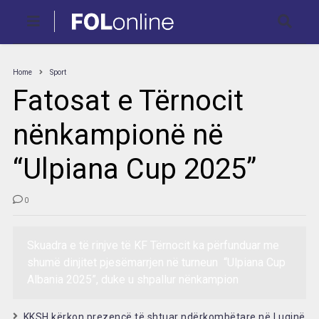
Home
Sport
Fatosat e Tërnocit
nënkampionë në
“Ulpiana Cup 2025”
0
Skuadra e të rinjve të KF Tërnocit ka përfunduar me
shumë dinjitet pjesëmarrjen në turneun “Ulpiana Cup
Albania 2025”, duke u shpallur nënkampion
KKSH kërkon prezencë të shtuar ndërkombëtare në Luginë