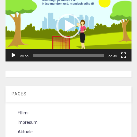
00:00
00:40
[wpc-weather id=”2189″ /]
PAGES
FIllimi
Impresum
Aktuale