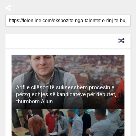
RECOMMENDED FOR YOU
Arifi e cilëson të suksesshëm procesin e
përzgjedhjes së kandidatëve për deputet,
thumbom Aliun