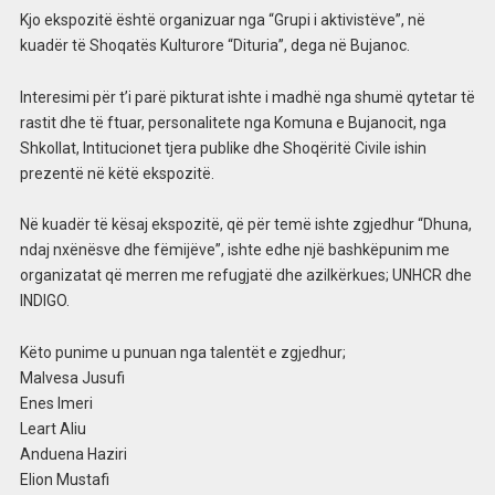
Kjo ekspozitë është organizuar nga “Grupi i aktivistëve”, në
kuadër të Shoqatës Kulturore “Dituria”, dega në Bujanoc.
Interesimi për t’i parë pikturat ishte i madhë nga shumë qytetar të
rastit dhe të ftuar, personalitete nga Komuna e Bujanocit, nga
Shkollat, Intitucionet tjera publike dhe Shoqëritë Civile ishin
prezentë në këtë ekspozitë.
Në kuadër të kësaj ekspozitë, që për temë ishte zgjedhur “Dhuna,
ndaj nxënësve dhe fëmijëve”, ishte edhe një bashkëpunim me
organizatat që merren me refugjatë dhe azilkërkues; UNHCR dhe
INDIGO.
Këto punime u punuan nga talentët e zgjedhur;
Malvesa Jusufi
Enes Imeri
Leart Aliu
Anduena Haziri
Elion Mustafi