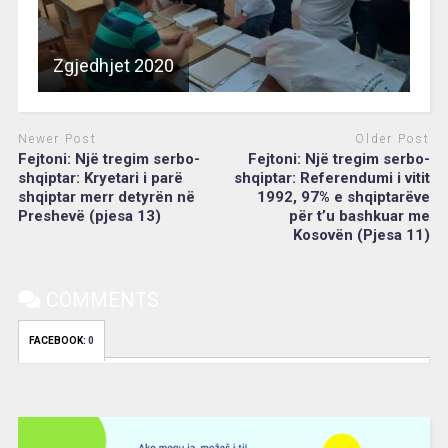
Zgjedhjet 2020
Newer Post
Older Post
Fejtoni: Një tregim serbo-
Fejtoni: Një tregim serbo-
shqiptar: Kryetari i parë
shqiptar: Referendumi i vitit
shqiptar merr detyrën në
1992, 97% e shqiptarëve
Preshevë (pjesa 13)
për t’u bashkuar me
Kosovën (Pjesa 11)
COMMENTS
FACEBOOK:
0
Video
Player