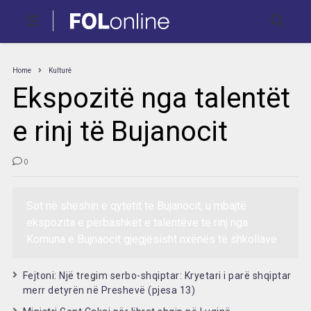
Home
Kulturë
Ekspozitë nga talentët
e rinj të Bujanocit
0
Sot në sheshin e qytetit të Bujanocit, u mbajtë
ekspozita e përbashkët e talentëve të rinj nga
Komuna e Bujnaocit gjegjësisht nxënës të shkollave
Fejtoni: Një tregim serbo-shqiptar: Kryetari i parë shqiptar
merr detyrën në Preshevë (pjesa 13)