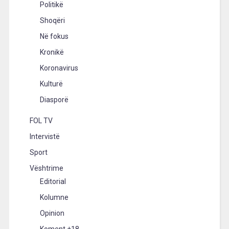
Politikë
Shoqëri
Në fokus
Kronikë
Koronavirus
Kulturë
Diasporë
FOL TV
Intervistë
Sport
Vështrime
Editorial
Kolumne
Opinion
Koment +18