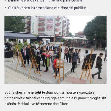
Ministri Gent Cakaj për librat shqip në Luginë
Si t’kërkohen informacione me rëndësi publike…
Sot në sheshin e qytetit të Bujanocit, u mbajtë ekspozita e
përbashkët e talentëve të rinj nga Komuna e Bujnaocit gjegjësisht
nxënës të shkollave të mesme dhe fillore.