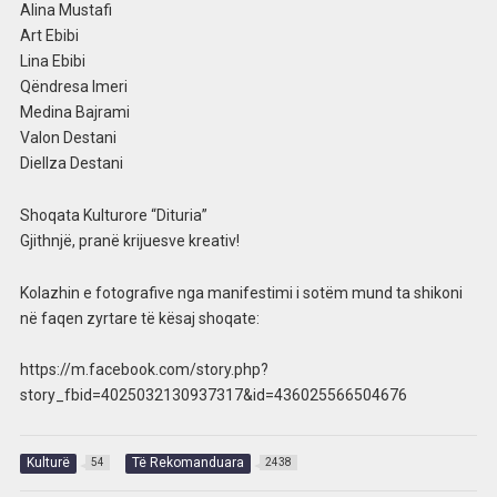
Alina Mustafi
Art Ebibi
Lina Ebibi
Qëndresa Imeri
Medina Bajrami
Valon Destani
Diellza Destani
Shoqata Kulturore “Dituria”
Gjithnjë, pranë krijuesve kreativ!
Kolazhin e fotografive nga manifestimi i sotëm mund ta shikoni
në faqen zyrtare të kësaj shoqate:
https://m.facebook.com/story.php?
story_fbid=4025032130937317&id=436025566504676
Kulturë
Të Rekomanduara
54
2438