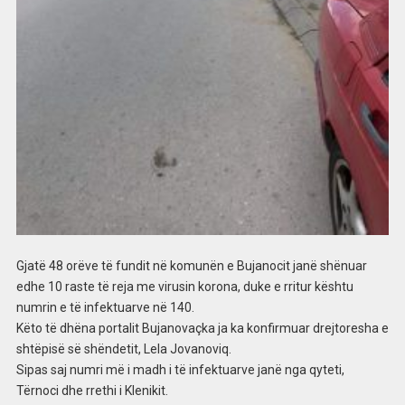
Gjatë 48 orëve të fundit në komunën e Bujanocit janë shënuar
edhe 10 raste të reja me virusin korona, duke e rritur kështu
numrin e të infektuarve në 140.
Këto të dhëna portalit Bujanovaçka ja ka konfirmuar drejtoresha e
shtëpisë së shëndetit, Lela Jovanoviq.
Sipas saj numri më i madh i të infektuarve janë nga qyteti,
Tërnoci dhe rrethi i Klenikit.