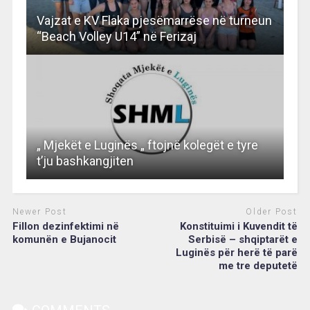
Vajzat e KV Flaka pjesëmarrëse në turneun
“Beach Volley U14” në Ferizaj
„ Mjekët e Luginës „ ftojnë kolegët e tyre
t’ju bashkangjiten
Newer Post
Older Post
Fillon dezinfektimi në
Konstituimi i Kuvendit të
komunën e Bujanocit
Serbisë – shqiptarët e
Luginës për herë të parë
me tre deputetë