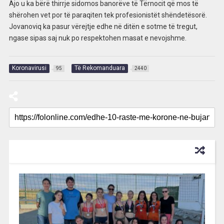
Ajo u ka bërë thirrje sidomos banorëve të Tërnocit që mos të
shërohen vet por të paraqiten tek profesionistët shëndetësorë.
Jovanoviq ka pasur vërejtje edhe në ditën e sotme të tregut,
ngase sipas saj nuk po respektohen masat e nevojshme.
Koronavirusi
Të Rekomanduara
95
2440
RECOMMENDED FOR YOU