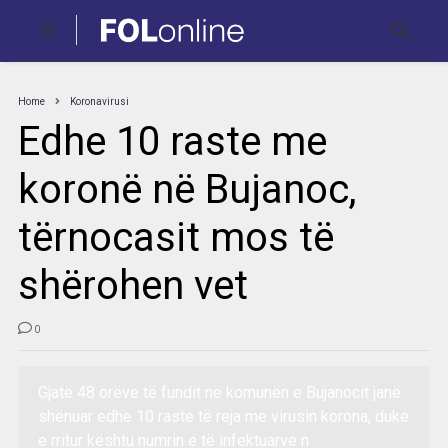
Home
Koronavirusi
Edhe 10 raste me
koronë në Bujanoc,
tërnocasit mos të
shërohen vet
0
Gjatë 48 orëve të fundit në komunën e Bujanocit janë
shënuar edhe 10 raste të reja me virusin korona, duke
e rritur kështu numrin e të infektuarve n