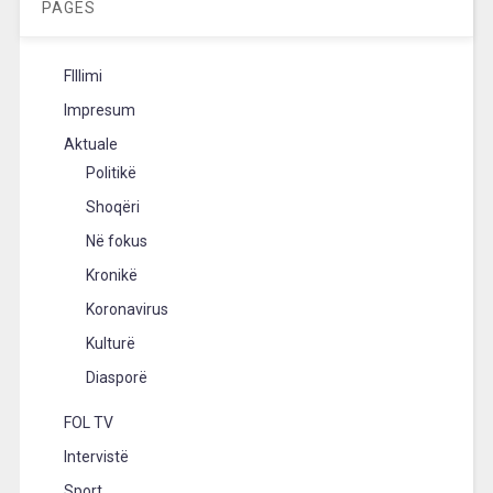
PAGES
FIllimi
Impresum
Aktuale
Politikë
Shoqëri
Në fokus
Kronikë
Koronavirus
Kulturë
Diasporë
FOL TV
Intervistë
Sport