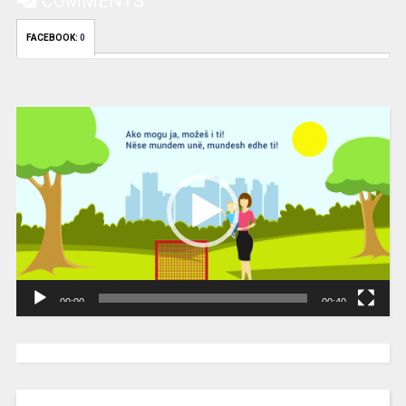
COMMENTS
FACEBOOK:
0
Video
Player
00:00
00:40
[wpc-weather id=”2189″ /]