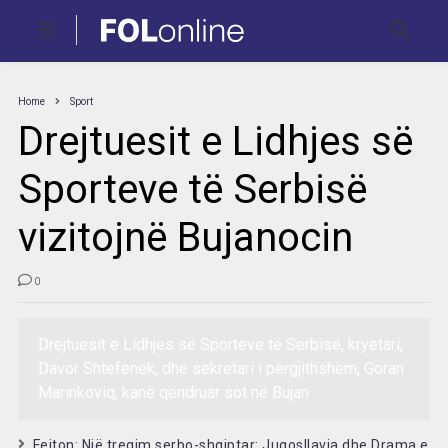
Home
Sport
Drejtuesit e Lidhjes së
Sporteve të Serbisë
vizitojnë Bujanocin
0
Drejtuesit e Lidhjes së Sporteve të Serbisë, kryetari,
Davor Shtefenek, dhe sekretari i përgjithshëm, Goran
Marinkoviq, kanë qëndruar sot në Bujan
Fejton: Një tregim serbo-shqiptar: Jugosllavia dhe Drama e