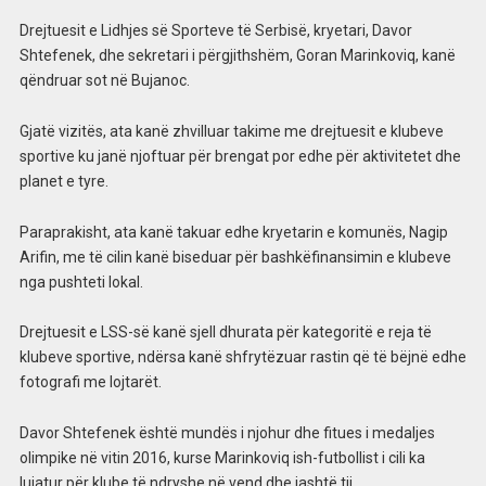
Drejtuesit e Lidhjes së Sporteve të Serbisë, kryetari, Davor
Shtefenek, dhe sekretari i përgjithshëm, Goran Marinkoviq, kanë
qëndruar sot në Bujanoc.
Gjatë vizitës, ata kanë zhvilluar takime me drejtuesit e klubeve
sportive ku janë njoftuar për brengat por edhe për aktivitetet dhe
planet e tyre.
Paraprakisht, ata kanë takuar edhe kryetarin e komunës, Nagip
Arifin, me të cilin kanë biseduar për bashkëfinansimin e klubeve
nga pushteti lokal.
Drejtuesit e LSS-së kanë sjell dhurata për kategoritë e reja të
klubeve sportive, ndërsa kanë shfrytëzuar rastin që të bëjnë edhe
fotografi me lojtarët.
Davor Shtefenek është mundës i njohur dhe fitues i medaljes
olimpike në vitin 2016, kurse Marinkoviq ish-futbollist i cili ka
lujatur për klube të ndryshe në vend dhe jashtë tij.