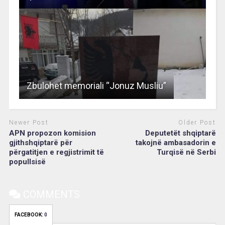
Zbulohet memoriali “Jonuz Musliu”
Newer Post
Older Post
APN propozon komision
Deputetët shqiptarë
gjithshqiptarë për
takojnë ambasadorin e
përgatitjen e regjistrimit të
Turqisë në Serbi
popullsisë
COMMENTS
FACEBOOK:
0