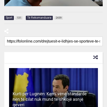
Sport
Të Rekomanduara
131
2439
RECOMMENDED FOR YOU
Kurti për Luginën: Kemi vënë standarde
nën të cilat nuk mund të shkojë asnjë
qeveri