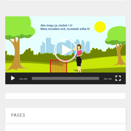
Video
Player
00:00
00:40
[wpc-weather id=”2189″ /]
PAGES