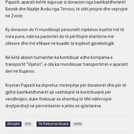
Pajaziti, aparati është siguruar si donacion nga bashkatdhetarët
Besnik dhe Nazlije Avdiu nga Tërnoci, të cilët jetojnë dhe veprojnë
në Zvicër.
Ky donacion do t’i mundësojë personelit mjekësor kushte më të
mira pune, ndërsa pacientet do të përfitojnë shërbime më
cilësore dhe më efikase në kuadër të kujdesit gjinekologjik.
Në këtë aksion humanitar ka kontribuar edhe kompania e
transportit “Vijatori”, e cila ka mundësuar transportimin e aparatit
deri në Bujanoc.
Kryetari Pajaziti ka shprehur mirënjohje për donatorët dhe për të
gjithë bashkatdhetarët që vazhdojnë të kontribuojnë për
vendlindjen, duke theksuar se shembuj të tillë ndihmojnë
drejtpërdrejt në përmirësimin e jetës së qytetarëve.
Shoqëri
Të Rekomanduara
472
2439