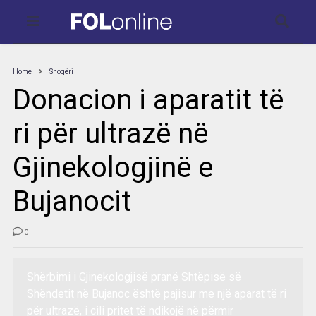
Home
Shoqëri
Donacion i aparatit të
ri për ultrazë në
Gjinekologjinë e
Bujanocit
0
Shërbimi i Gjinekologjisë pranë Shtëpisë së
Shëndetit në Bujanoc është pajisur me një aparat të ri
për ultrazë, i cili pritet të ndikojë në përmir