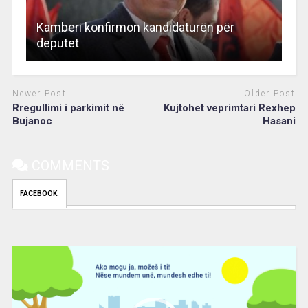
Kamberi konfirmon kandidaturën për
deputet
Newer Post
Older Post
Rregullimi i parkimit në
Kujtohet veprimtari Rexhep
Bujanoc
Hasani
COMMENTS
FACEBOOK:
Video
Player