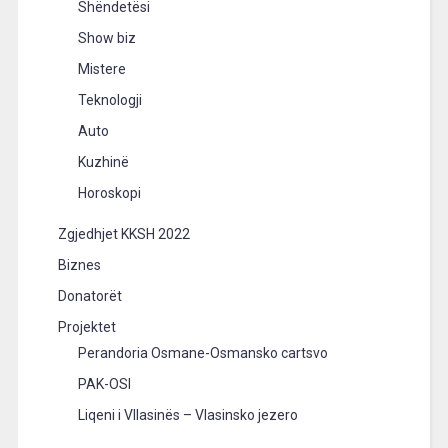
Shëndetësi
Show biz
Mistere
Teknologji
Auto
Kuzhinë
Horoskopi
Zgjedhjet KKSH 2022
Biznes
Donatorët
Projektet
Perandoria Osmane-Osmansko cartsvo
PAK-OSI
Liqeni i Vllasinës – Vlasinsko jezero