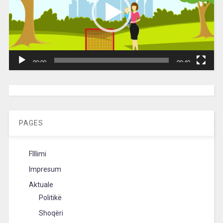
00:00
00:40
[wpc-weather id=”2189″ /]
PAGES
FIllimi
Impresum
Aktuale
Politikë
Shoqëri