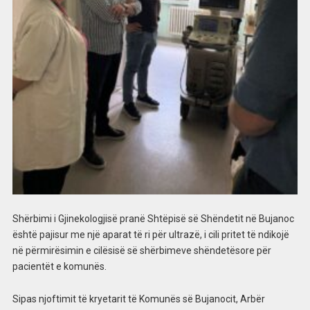
Shërbimi i Gjinekologjisë pranë Shtëpisë së Shëndetit në Bujanoc
është pajisur me një aparat të ri për ultrazë, i cili pritet të ndikojë
në përmirësimin e cilësisë së shërbimeve shëndetësore për
pacientët e komunës.
Sipas njoftimit të kryetarit të Komunës së Bujanocit, Arbër