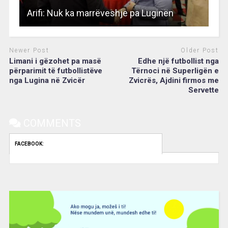
Arifi: Nuk ka marrëveshje pa Luginën
Newer Post
Older Post
Limani i gëzohet pa masë
Edhe një futbollist nga
përparimit të futbollistëve
Tërnoci në Superligën e
nga Lugina në Zvicër
Zvicrës, Ajdini firmos me
Servette
COMMENTS
FACEBOOK:
Video
Player