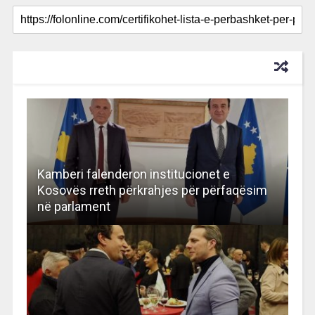
RECOMMENDED FOR YOU
Kamberi falenderon institucionet e
Kosovës rreth përkrahjes për përfaqësim
në parlament