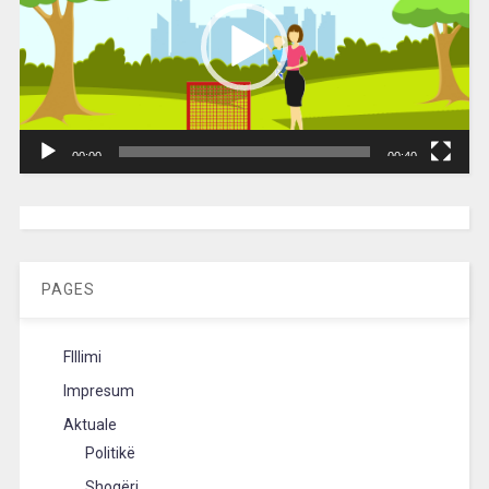
00:00
00:40
[wpc-weather id=”2189″ /]
PAGES
FIllimi
Impresum
Aktuale
Politikë
Shoqëri