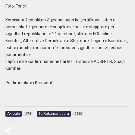
Foto: Fonet
Komisioni Republikan Zgjedhor sapo ka çertifikuar Listën e
përbashkët zgjedhore të subjekteve politike shqiptare për
zgjedhjet republikane të 21 qershorit, shkruan FOLonline.
Kështu, „ Alternative Demokratike Shqiptare -Lugina e Bashkuar „
është radhitur me numrin 16 në listën zgjedhore për zgjedhjet
parlamentare.
Lajmin e ka konfirmuar edhe bartësi i Listës së ADSH- LB, Shaip
Kamberi.
Postimi i plotë i Kamberit:
Aktuale
Të Rekomanduara
476
2440