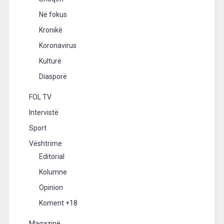
Në fokus
Kronikë
Koronavirus
Kulturë
Diasporë
FOL TV
Intervistë
Sport
Vështrime
Editorial
Kolumne
Opinion
Koment +18
Magazinë