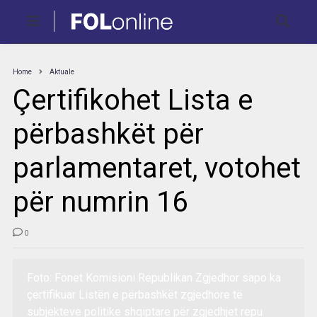
Home
Aktuale
Çertifikohet Lista e
përbashkët për
parlamentaret, votohet
për numrin 16
0
Foto: Fonet Komisioni Republikan Zgjedhor sapo ka
çertifikuar Listën e përbashkët zgjedhore të
subjekteve politike shqiptare për zgjedhjet repu