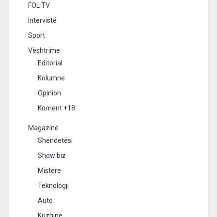
FOL TV
Intervistë
Sport
Vështrime
Editorial
Kolumne
Opinion
Koment +18
Magazinë
Shëndetësi
Show biz
Mistere
Teknologji
Auto
Kuzhinë