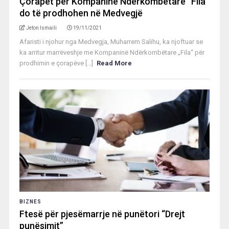
Çorapët për Kompaninë Ndërkombëtare “Fila”
do të prodhohen në Medvegjë
Jeton Ismaili
19/11/2021
Afaristi i njohur nga Medvegja, Muharrem Salihu, ka njoftuar se
ka arritur marrëveshje me Kompaninë Ndërkombëtare „Fila“ për
prodhimin e çorapëve [...]
Read More
BIZNES
Ftesë për pjesëmarrje në punëtori “Drejt
punësimit”