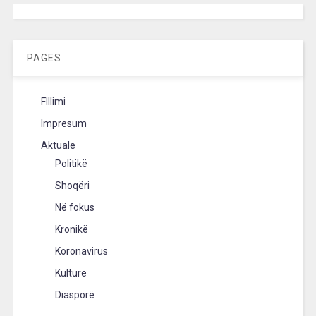
[wpc-weather id=”2189″ /]
PAGES
FIllimi
Impresum
Aktuale
Politikë
Shoqëri
Në fokus
Kronikë
Koronavirus
Kulturë
Diasporë