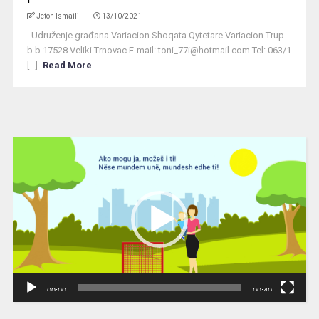
Jeton Ismaili
13/10/2021
Udruženje građana Variacion Shoqata Qytetare Variacion Trup
b.b.17528 Veliki Trnovac E-mail: toni_77i@hotmail.com Tel: 063/1
[...]
Read More
Video
Player
00:00
00:40