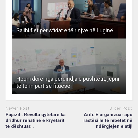
Salihi flet për sfidat e të rinjve në Luginë
Heqni dorë nga përqindja e pushtetit, jepni
të tërin partisë fituese
Newer Post
Older Post
Pajaziti: Revolta qytetare ka
Arifi: E organizuar apo
dridhur rehatinë e kryetarit
rastësi le të mbetet në
të dështuar…
ndërgjejen e atij!