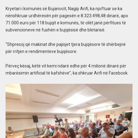
Kryetari i komunës së Bujanocit, Nagip Arifi, ka njoftuar se ka
nënshkruar urdhëresën për pagesën e 8.323.498,48 dinarë, apo
71.000 euro për 118 bujqit e komunës, të cilët janë përfitues të
subvencioneve në fushën e bujqësisë dhe bletarisë.
“Shpresoj që makinat dhe pajisjet tjera bujqësore të shërbejnë
për rritjen e rendimenteve bujqësore.
Përveç kësaj, këtë vit kemi ndarë edhe për 4 milionë dinarë për
mbarësimin artificial të kafshëve”, ka shkruar Arifi në Facebook.