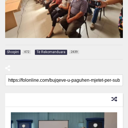
Shoqëri
Të Rekomanduara
472
2439
RECOMMENDED FOR YOU