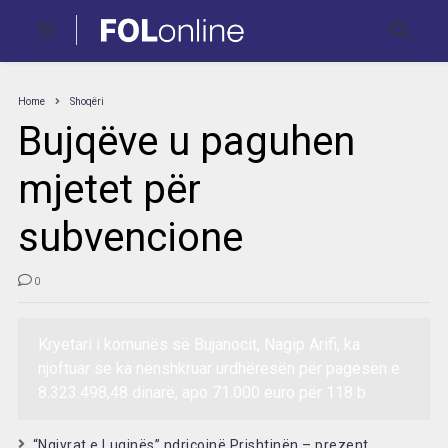
Home
Shoqëri
Bujqëve u paguhen
mjetet për
subvencione
0
Kryetari i komunës së Bujanocit, Nagip Arifi, ka
njoftuar se ka nënshkruar urdhëresën për pagesën e
8.323.498,48 dinarë, apo 71.000 euro për 118 b
“Ngjyrat e Luginës” ndriçojnë Prishtinën – prezent