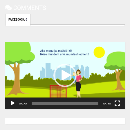
COMMENTS
FACEBOOK:
0
Video
Player
00:00
00:40
[wpc-weather id=”2189″ /]