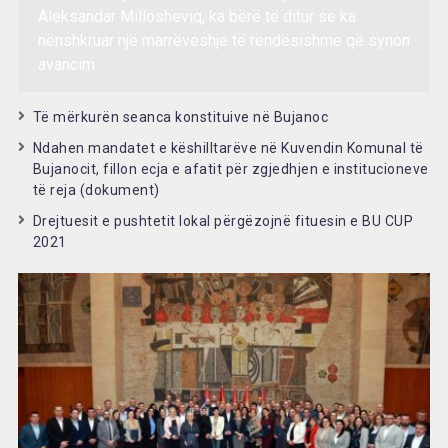
Aleksandar Millosheviq, ka bërë të ditur se ka
nënshkruar një marrëveshje të rëndësishme që synon
avancim
Të mërkurën seanca konstituive në Bujanoc
Ndahen mandatet e këshilltarëve në Kuvendin Komunal të
Bujanocit, fillon ecja e afatit për zgjedhjen e institucioneve
të reja (dokument)
Drejtuesit e pushtetit lokal përgëzojnë fituesin e BU CUP
2021