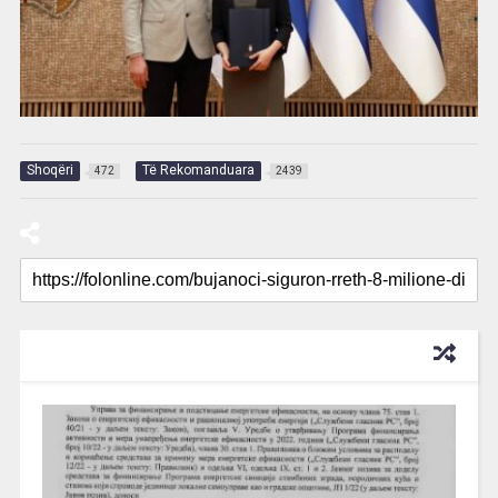
Shoqëri
Të Rekomanduara
472
2439
RECOMMENDED FOR YOU