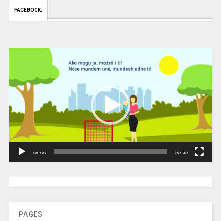
FACEBOOK:
Video
Player
00:00
00:40
[wpc-weather id=”2189″ /]
PAGES