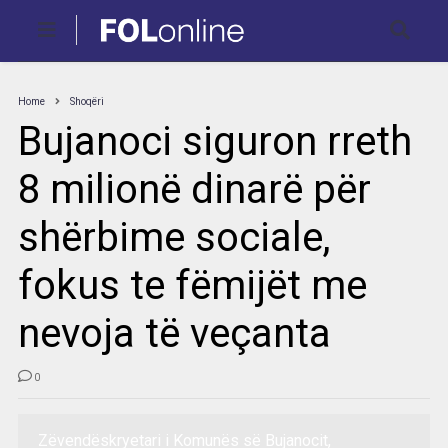
Home
Shoqëri
Bujanoci siguron rreth
8 milionë dinarë për
shërbime sociale,
fokus te fëmijët me
nevoja të veçanta
0
Zëvendëskryetari i Komunës së Bujanocit,