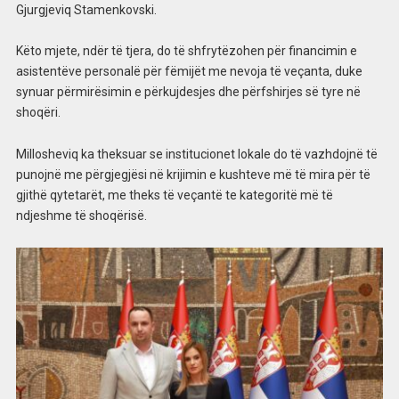
Gjurgjeviq Stamenkovski.
Këto mjete, ndër të tjera, do të shfrytëzohen për financimin e
asistentëve personalë për fëmijët me nevoja të veçanta, duke
synuar përmirësimin e përkujdesjes dhe përfshirjes së tyre në
shoqëri.
Millosheviq ka theksuar se institucionet lokale do të vazhdojnë të
punojnë me përgjegjësi në krijimin e kushteve më të mira për të
gjithë qytetarët, me theks të veçantë te kategoritë më të
ndjeshme të shoqërisë.