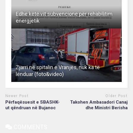
Edhe këtë vit subvencione për rehabilitim
energjetik
Zjarri në spitalin e Vranjës, nuk ka të
lënduar (foto&video)
Newer Post
Older Post
Përfaqësuesit e SBASHK-
Takohen Ambasadori Canaj
ut qëndruan në Bujanoc
dhe Ministri Berisha
COMMENTS