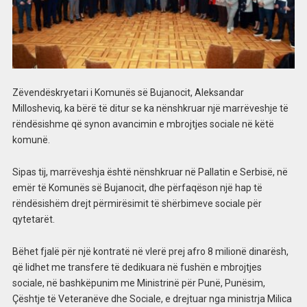
Zëvendëskryetari i Komunës së Bujanocit, Aleksandar
Millosheviq, ka bërë të ditur se ka nënshkruar një marrëveshje të
rëndësishme që synon avancimin e mbrojtjes sociale në këtë
komunë.
Sipas tij, marrëveshja është nënshkruar në Pallatin e Serbisë, në
emër të Komunës së Bujanocit, dhe përfaqëson një hap të
rëndësishëm drejt përmirësimit të shërbimeve sociale për
qytetarët.
Bëhet fjalë për një kontratë në vlerë prej afro 8 milionë dinarësh,
që lidhet me transfere të dedikuara në fushën e mbrojtjes
sociale, në bashkëpunim me Ministrinë për Punë, Punësim,
Çështje të Veteranëve dhe Sociale, e drejtuar nga ministrja Milica