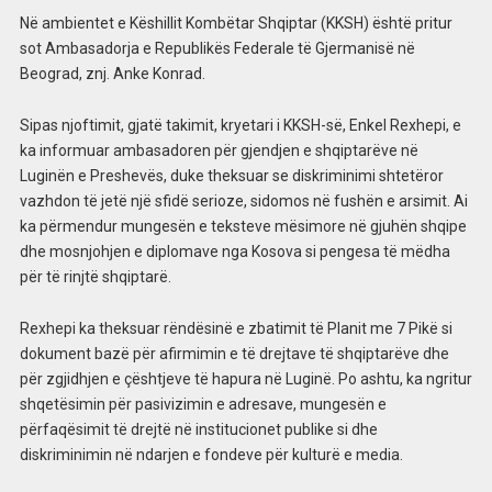
Në ambientet e Këshillit Kombëtar Shqiptar (KKSH) është pritur
sot Ambasadorja e Republikës Federale të Gjermanisë në
Beograd, znj. Anke Konrad.
Sipas njoftimit, gjatë takimit, kryetari i KKSH-së, Enkel Rexhepi, e
ka informuar ambasadoren për gjendjen e shqiptarëve në
Luginën e Preshevës, duke theksuar se diskriminimi shtetëror
vazhdon të jetë një sfidë serioze, sidomos në fushën e arsimit. Ai
ka përmendur mungesën e teksteve mësimore në gjuhën shqipe
dhe mosnjohjen e diplomave nga Kosova si pengesa të mëdha
për të rinjtë shqiptarë.
Rexhepi ka theksuar rëndësinë e zbatimit të Planit me 7 Pikë si
dokument bazë për afirmimin e të drejtave të shqiptarëve dhe
për zgjidhjen e çështjeve të hapura në Luginë. Po ashtu, ka ngritur
shqetësimin për pasivizimin e adresave, mungesën e
përfaqësimit të drejtë në institucionet publike si dhe
diskriminimin në ndarjen e fondeve për kulturë e media.