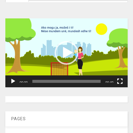
Video
Player
00:00
00:40
[wpc-weather id=”2189″ /]
PAGES