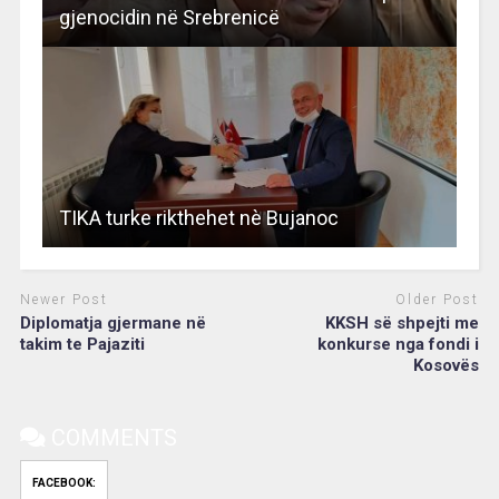
gjenocidin në Srebrenicë
TIKA turke rikthehet nè Bujanoc
Newer Post
Older Post
Diplomatja gjermane në
KKSH së shpejti me
takim te Pajaziti
konkurse nga fondi i
Kosovës
COMMENTS
FACEBOOK: