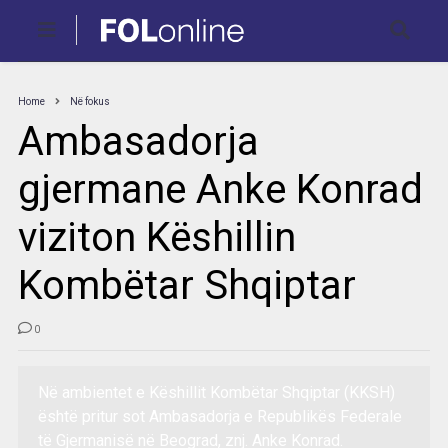
Home
Në fokus
Ambasadorja
gjermane Anke Konrad
viziton Këshillin
Kombëtar Shqiptar
0
Në ambientet e Këshillit Kombëtar Shqiptar (KKSH)
është pritur sot Ambasadorja e Republikës Federale
të Gjermanisë në Beograd, znj. Anke Konrad.