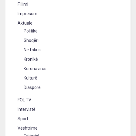
FIllimi
Impresum
Aktuale
Politikë
Shoqëri
Në fokus
Kronikë
Koronavirus
Kulturë
Diasporë
FOL TV
Intervistë
Sport
Vështrime
Editorial