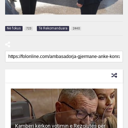
Në fokus
Të Rekomanduara
723
2440
RECOMMENDED FOR YOU
Kamberi kërkon votimin e Rezolutës për