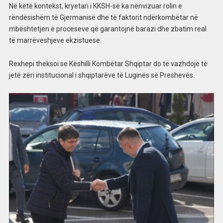
Në këtë kontekst, kryetari i KKSH-së ka nënvizuar rolin e
rëndësishëm të Gjermanisë dhe të faktorit ndërkombëtar në
mbështetjen e proceseve që garantojnë barazi dhe zbatim real
të marrëveshjeve ekzistuese.
Rexhepi theksoi se Këshilli Kombëtar Shqiptar do të vazhdojë të
jetë zëri institucional i shqiptarëve të Luginës së Preshevës.