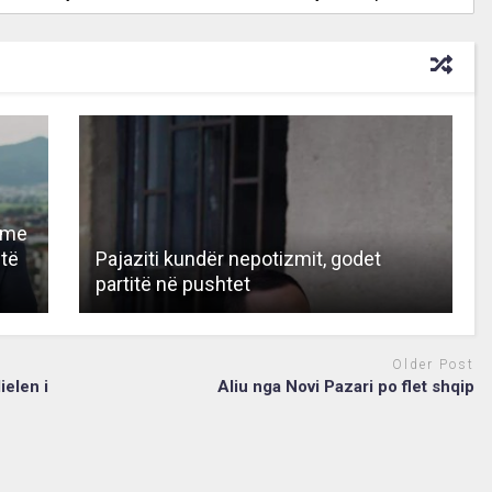
r me
 të
Pajaziti kundër nepotizmit, godet
partitë në pushtet
Older Post
ielen i
Aliu nga Novi Pazari po flet shqip