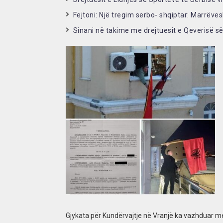
Fejtoni: Një tregim serbo- shqiptar: Marrëv
Sinani në takime me drejtuesit e Qeverisë s
Gjykata për Kundërvajtje në Vranjë ka vazhduar m