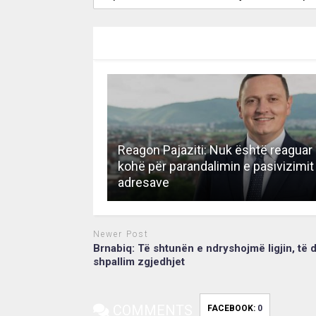
RECOMMENDED FOR YOU
Reagon Pajaziti: Nuk është reagua
kohë për parandalimin e pasivizimit
adresave
Newer Post
Brnabiq: Të shtunën e ndryshojmë ligjin, të d
shpallim zgjedhjet
COMMENTS
FACEBOOK:
0