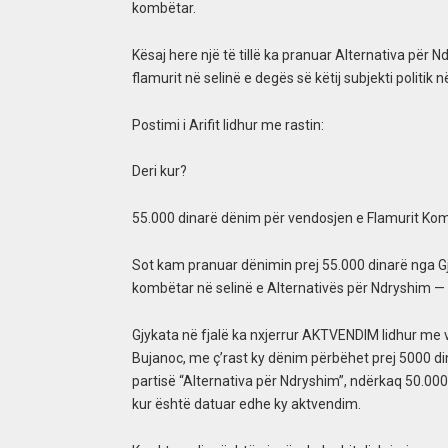
kombëtar.
Kësaj here një të tillë ka pranuar Alternativa për N
flamurit në selinë e degës së këtij subjekti politik n
Postimi i Arifit lidhur me rastin:
Deri kur?
55.000 dinarë dënim për vendosjen e Flamurit Ko
Sot kam pranuar dënimin prej 55.000 dinarë nga Gj
kombëtar në selinë e Alternativës për Ndryshim — d
Gjykata në fjalë ka nxjerrur AKTVENDIM lidhur me 
Bujanoc, me ç’rast ky dënim përbëhet prej 5000 din
partisë “Alternativa për Ndryshim”, ndërkaq 50.000 di
kur është datuar edhe ky aktvendim.