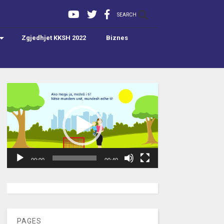
SEARCH
Zgjedhjet KKSH 2022
Biznes
Video
Player
00:00
00:40
[wpc-weather id=”2189″ /]
PAGES