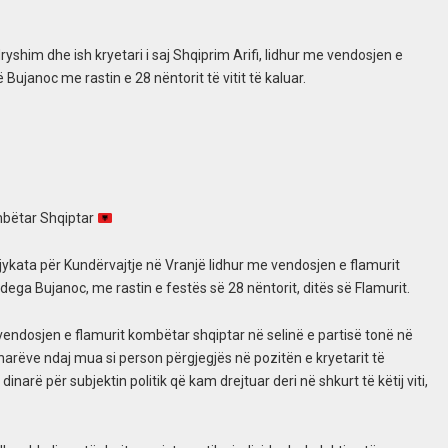
dryshim dhe ish kryetari i saj Shqiprim Arifi, lidhur me vendosjen e
ë Bujanoc me rastin e 28 nëntorit të vitit të kaluar.
mbëtar Shqiptar
ykata për Kundërvajtje në Vranjë lidhur me vendosjen e flamurit
ega Bujanoc, me rastin e festës së 28 nëntorit, ditës së Flamurit.
vendosjen e flamurit kombëtar shqiptar në selinë e partisë tonë në
arëve ndaj mua si person përgjegjës në pozitën e kryetarit të
narë për subjektin politik që kam drejtuar deri në shkurt të këtij viti,