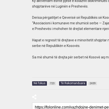
Ky aktvendim është pjesë e kolazhit diskriminues dh
shqiptarëve në Luginën e Preshevës.
Derisa përgatitjet e Qeverisë së Republikës së Ko
“Asociacioni i komunave me shumicë serbe — Zaje
e Preshevës i mohohen të drejtat elementare njer
Hapat e regresit të drejtave e minoritetit shqiptar
serbe në Republikën e Kosovës.
Sa më shumë të drejta për serbet në Kosovë aq më p
Në fokus
Të Rekomanduara
723
2439