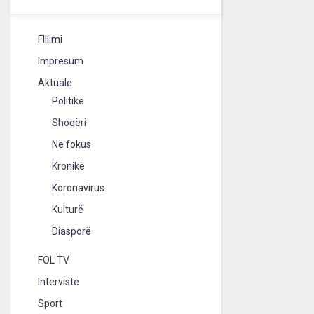
FIllimi
Impresum
Aktuale
Politikë
Shoqëri
Në fokus
Kronikë
Koronavirus
Kulturë
Diasporë
FOL TV
Intervistë
Sport