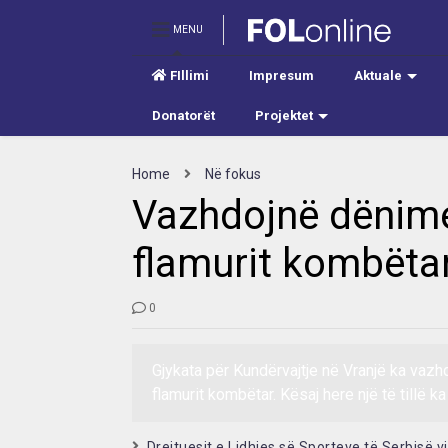
MENU
FIllimi
Impresum
Aktuale
Donatorët
Projektet
Home
Në fokus
Vazhdojnë dënime
flamurit kombëtar
0
Gjykata për Kundërvajtje në Vranjë ka vaz
flamurit kombëtar. Kësaj here një të tillë ka
Drejtuesit e Lidhjes së Sporteve të Serbisë v