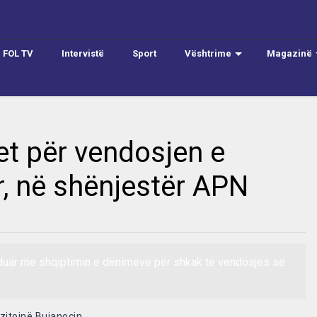
FOL TV
Intervistë
Sport
Vështrime
Magazinë
t për vendosjen e
, në shënjestër APN
hduar me shqiptimin e dënimeve për shkak të vendosjes së
izitojnë Bujanocin