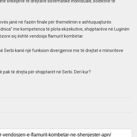
e shkeljeve të drejtave sistematike individuale, kolektive të
sovës janë në fazën finale për themelimin e ashtuquajturës
dnica” me kompetenca të plota ekzekutive, shqiptarëve në Luginën
ëzore siç është vendosja flamurit kombëtar.
 në Serbi kanë një funksion divergjence me të drejtat e minoriteve
ak të drejta për shqiptarët në Serbi. Deri kur?