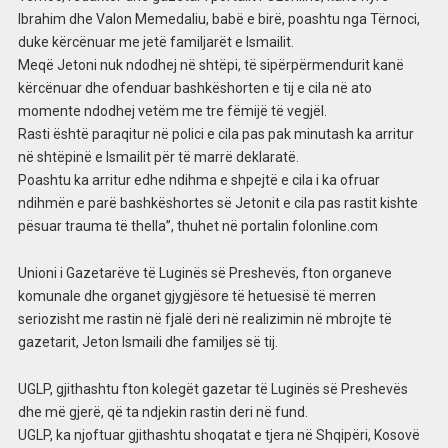
Ibrahim dhe Valon Memedaliu, babë e birë, poashtu nga Tërnoci,
duke kërcënuar me jetë familjarët e Ismailit.
Meqë Jetoni nuk ndodhej në shtëpi, të sipërpërmendurit kanë
kërcënuar dhe ofenduar bashkëshorten e tij e cila në ato
momente ndodhej vetëm me tre fëmijë të vegjël.
Rasti është paraqitur në polici e cila pas pak minutash ka arritur
në shtëpinë e Ismailit për të marrë deklaratë.
Poashtu ka arritur edhe ndihma e shpejtë e cila i ka ofruar
ndihmën e parë bashkëshortes së Jetonit e cila pas rastit kishte
pësuar trauma të thella”, thuhet në portalin folonline.com
Unioni i Gazetarëve të Luginës së Preshevës, fton organeve
komunale dhe organet gjygjësore të hetuesisë të merren
seriozisht me rastin në fjalë deri në realizimin në mbrojte të
gazetarit, Jeton Ismaili dhe familjes së tij.
UGLP, gjithashtu fton kolegët gazetar të Luginës së Preshevës
dhe më gjerë, që ta ndjekin rastin deri në fund.
UGLP, ka njoftuar gjithashtu shoqatat e tjera në Shqipëri, Kosovë