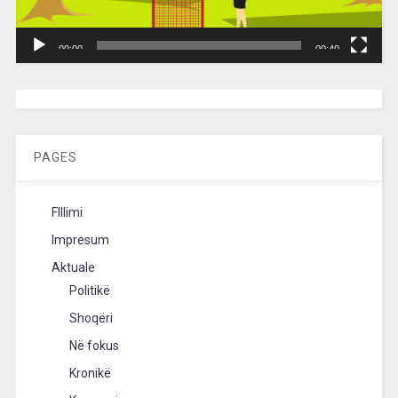
00:00
00:40
[wpc-weather id=”2189″ /]
PAGES
FIllimi
Impresum
Aktuale
Politikë
Shoqëri
Në fokus
Kronikë