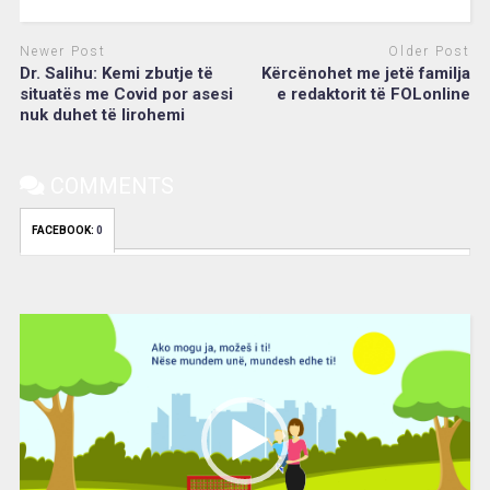
Newer Post
Older Post
Dr. Salihu: Kemi zbutje të
Kërcënohet me jetë familja
situatës me Covid por asesi
e redaktorit të FOLonline
nuk duhet të lirohemi
COMMENTS
FACEBOOK:
0
Video
Player