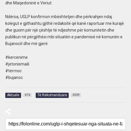
dhe Maqedoninë e Veriut.
Ndërsa, UGLP konfirmon mbështetjen dhe përkrahjen ndaj
kolegut e gjithashtu gjithë redaksitë që kanë raportuar me kurajë
dhe guxim për një çështje të ndjeshme për komunitetin dhe
publikun në përgjithësi mbi situatën e pandemisë në komunën e
Bujanocit dhe më gjerë.
#kercenime
#jetonismaili
#terrnoc
#bujanoc
Aktuale
Të Rekomanduara
476
2439