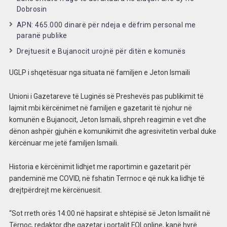
Dobrosin
APN: 465.000 dinarë për ndeja e dëfrim personal me
paranë publike
Drejtuesit e Bujanocit urojnë për ditën e komunës
UGLP i shqetësuar nga situata në familjen e Jeton Ismaili
Unioni i Gazetareve të Luginës së Preshevës pas publikimit të
lajmit mbi kërcënimet në familjen e gazetarit të njohur në
komunën e Bujanocit, Jeton Ismaili, shpreh reagimin e vet dhe
dënon ashpër gjuhën e komunikimit dhe agresivitetin verbal duke
kërcënuar me jetë familjen Ismaili.
Historia e kërcënimit lidhjet me raportimin e gazetarit për
pandeminë me COVID, në fshatin Terrnoc e që nuk ka lidhje të
drejtpërdrejt me kërcënuesit.
“Sot rreth orës 14:00 në hapsirat e shtëpisë së Jeton Ismailit në
Tërnoc, redaktor dhe gazetar i portalit FOLonline, kanë hyrë