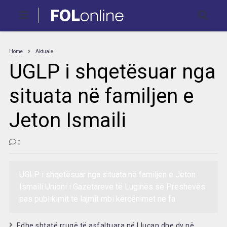
Home
Aktuale
UGLP i shqetësuar nga
situata në familjen e
Jeton Ismaili
0
UGLP i shqetësuar nga situata në familjen e Jeton
Ismaili Unioni i Gazetareve të Luginës së Preshevës
pas publikimit të lajmit mbi kërcënimet në fa
Edhe shtatë rrugë të asfaltuara në Lluçan dhe dy në