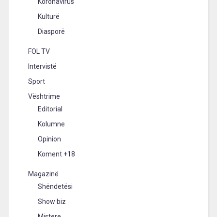
Koronavirus
Kulturë
Diasporë
FOL TV
Intervistë
Sport
Vështrime
Editorial
Kolumne
Opinion
Koment +18
Magazinë
Shëndetësi
Show biz
Mistere