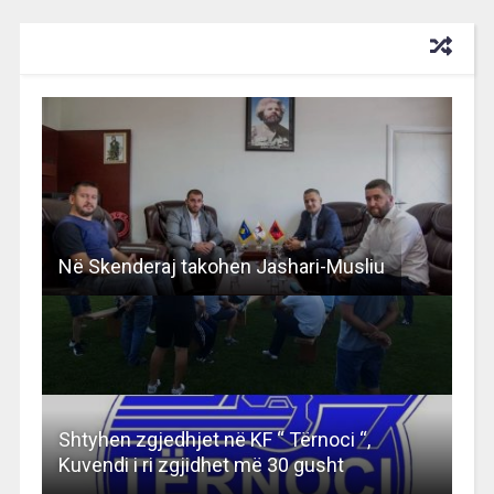
RECOMMENDED FOR YOU
Në Skenderaj takohen Jashari-Musliu
Shtyhen zgjedhjet në KF “ Tërnoci “,
Kuvendi i ri zgjidhet më 30 gusht