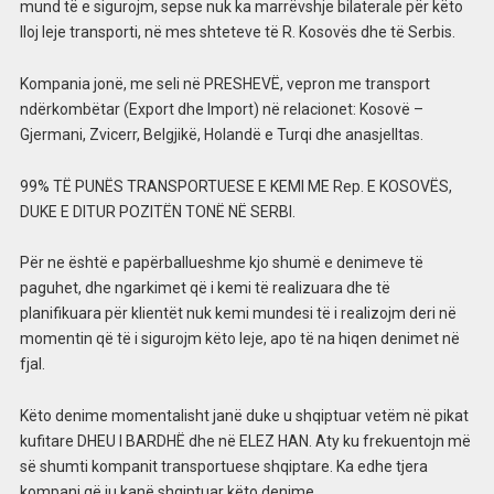
mund të e sigurojm, sepse nuk ka marrëvshje bilaterale për këto
lloj leje transporti, në mes shteteve të R. Kosovës dhe të Serbis.
Kompania jonë, me seli në PRESHEVË, vepron me transport
ndërkombëtar (Export dhe Import) në relacionet: Kosovë –
Gjermani, Zvicerr, Belgjikë, Holandë e Turqi dhe anasjelltas.
99% TË PUNËS TRANSPORTUESE E KEMI ME Rep. E KOSOVËS,
DUKE E DITUR POZITËN TONË NË SERBI.
Për ne është e papërballueshme kjo shumë e denimeve të
paguhet, dhe ngarkimet që i kemi të realizuara dhe të
planifikuara për klientët nuk kemi mundesi të i realizojm deri në
momentin që të i sigurojm këto leje, apo të na hiqen denimet në
fjal.
Këto denime momentalisht janë duke u shqiptuar vetëm në pikat
kufitare DHEU I BARDHË dhe në ELEZ HAN. Aty ku frekuentojn më
së shumti kompanit transportuese shqiptare. Ka edhe tjera
kompani që ju kanë shqiptuar këto denime.