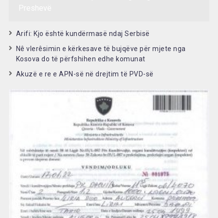
Preshevë
Arifi: Kjo është kundërmasë ndaj Serbisë
Nê vlerêsimin e kërkesave të bujqëve për mjete nga
Kosova do të përfshihen edhe komunat
Akuzë e re e APN-së në drejtim të PVD-së