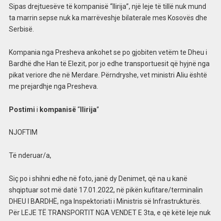
Sipas drejtuesëve të kompanisë “Ilirija”, një leje të tillë nuk mund
ta marrin sepse nuk ka marrëveshje bilaterale mes Kosovës dhe
Serbisë.
Kompania nga Presheva ankohet se po gjobiten vetëm te Dheu i
Bardhë dhe Han të Elezit, por jo edhe transportuesit që hyjnë nga
pikat veriore dhe në Merdare. Përndryshe, vet ministri Aliu është
me prejardhje nga Presheva.
Postimi
i
kompanisë
“
Ilirija
”
NJOFTIM
Të nderuar/a,
Siç po i shihni edhe në foto, janë dy Denimet, që na u kanë
shqiptuar sot më datë 17.01.2022, në pikën kufitare/terminalin
DHEU I BARDHË, nga Inspektoriati i Ministris së Infrastrukturës.
Për LEJE TË TRANSPORTIT NGA VENDET E 3ta, e që këtë leje nuk