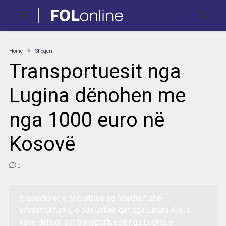
Home
Shoqëri
Transportuesit nga
Lugina dënohen me
nga 1000 euro në
Kosovë
0
Inspektorët e Ministrisë së Mjedisit dhe
Infrastrukturës, e cila udhëhiqet nga Liburn Aliu, i
kanë dënuar sot transportuesit nga Lugina e