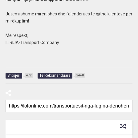
Ju jemi shumë mirënjohës dhe falenderues të gjithë klientëve për
mirëkuptim!
Me respekt,
ILIRIJA-Transport Company
Shoqëri
Të Rekomanduara
472
2440
RECOMMENDED FOR YOU