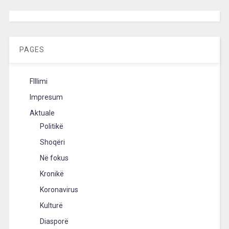
[wpc-weather id=”2189″ /]
PAGES
FIllimi
Impresum
Aktuale
Politikë
Shoqëri
Në fokus
Kronikë
Koronavirus
Kulturë
Diasporë