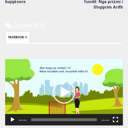
bujqësore
fundit: Nga prizmi i
Shqiprim Arifit
COMMENTS
FACEBOOK:
0
Video
Player
00:00
00:40