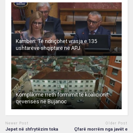
Kamberi: Të ndriçohet vrasja e 135
ushtarëve shqiptarë në APJ
Komplikime rreth formimit të koalicionit
qeverisës në Bujanoc
Newer Post
Older Post
Jepet në shfrytëzim toka
Çfarë morrëm nga javët e