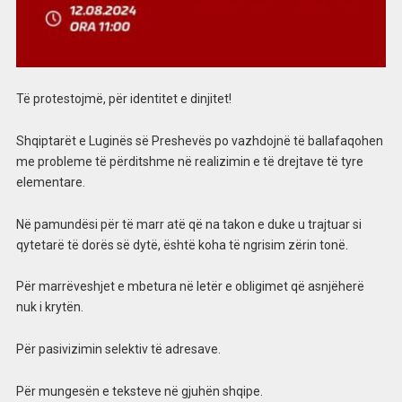
Të protestojmë, për identitet e dinjitet!
Shqiptarët e Luginës së Preshevës po vazhdojnë të ballafaqohen
me probleme të përditshme në realizimin e të drejtave të tyre
elementare.
Në pamundësi për të marr atë që na takon e duke u trajtuar si
qytetarë të dorës së dytë, është koha të ngrisim zërin tonë.
Për marrëveshjet e mbetura në letër e obligimet që asnjëherë
nuk i krytën.
Për pasivizimin selektiv të adresave.
Për mungesën e teksteve në gjuhën shqipe.