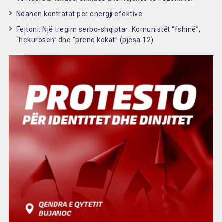
Ndahen kontratat për energji efektive
Fejtoni: Një tregim serbo-shqiptar: Komunistët “fshinë”,
“hekurosën” dhe “prenë kokat” (pjesa 12)