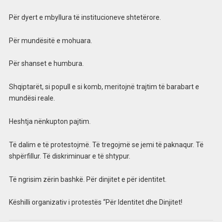
Për dyert e mbyllura të institucioneve shtetërore.
Për mundësitë e mohuara.
Për shanset e humbura.
Shqiptarët, si popull e si komb, meritojnë trajtim të barabart e
mundësi reale.
Heshtja nënkupton pajtim.
Të dalim e të protestojmë. Të tregojmë se jemi të paknaqur. Të
shpërfillur. Të diskriminuar e të shtypur.
Të ngrisim zërin bashkë. Për dinjitet e për identitet.
Këshilli organizativ i protestës “Për Identitet dhe Dinjitet!