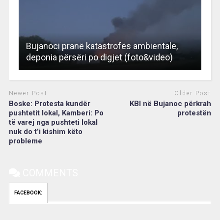
Bujanoci pranë katastrofës ambientale,
deponia përsëri po digjet (foto&video)
Newer Post
Older Post
Boske: Protesta kundër
KBI në Bujanoc përkrah
pushtetit lokal, Kamberi: Po
protestën
të varej nga pushteti lokal
nuk do t’i kishim këto
probleme
COMMENTS
FACEBOOK: