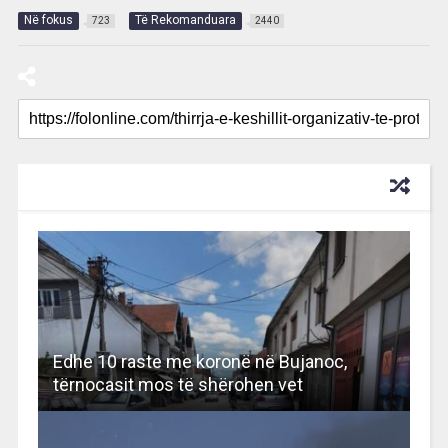
Në fokus
Të Rekomanduara
723
2440
RECOMMENDED FOR YOU
Edhe 10 raste me koronë në Bujanoc,
tërnocasit mos të shërohen vet