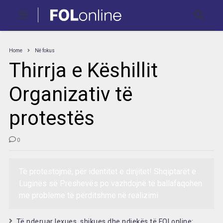
Home
Në fokus
Thirrja e Këshillit
Organizativ të
protestës
0
Të protestojmë, për identitet e dinjitet! Shqiptarët e
Luginës së Preshevës po vazhdojnë të ballafaqohen
me probleme të përditshme në realizimi
Të nderuar lexues, shikues dhe ndjekës të FOLonline: