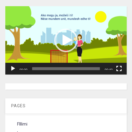
Video
Player
00:00
00:40
[wpc-weather id=”2189″ /]
PAGES
FIllimi