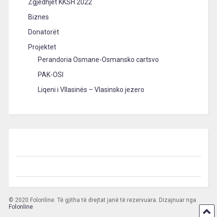
Zgjedhjet KKSH 2022
Biznes
Donatorët
Projektet
Perandoria Osmane-Osmansko cartsvo
PAK-OSI
Liqeni i Vllasinës – Vlasinsko jezero
© 2020 Folonline. Të gjitha të drejtat janë të rezervuara. Dizajnuar nga
Folonline