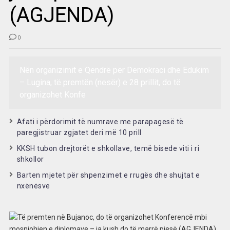
(AGJENDA)
0
Nën organizimit e Qendrë për Demokraci dhe Edukim
– Lugina, të premtën (nesër) e 28 prillit, do të
organizohet Konfe
Afati i përdorimit të numrave me parapagesë të
paregjistruar zgjatet deri më 10 prill
KKSH tubon drejtorët e shkollave, temë bisede viti i ri
shkollor
Barten mjetet për shpenzimet e rrugës dhe shujtat e
nxënësve