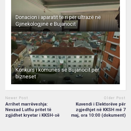
Donacion i aparatit të ri për ultrazë në
Gjinekologjinë e Bujanocit
Konkurs i komunës së Bujanocit për
bizneset
Newer Post
Older Post
Arrihet marrëveshja:
Kuvendi i Elektorëve për
Nevzad Lutfiu pritet të
zgjedhjet në KKSH më 7
zgjidhet kryetar i KKSH-së
maj, ora 10:00 (dokument)