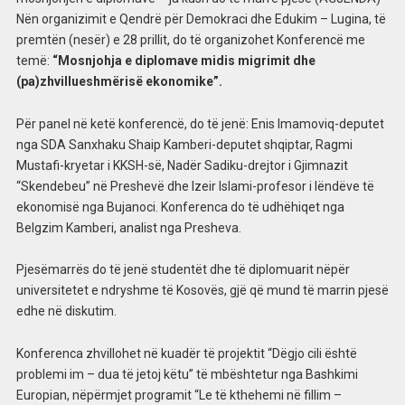
Nën organizimit e Qendrë për Demokraci dhe Edukim – Lugina, të
premtën (nesër) e 28 prillit, do të organizohet Konferencë me
temë:
“Mosnjohja e diplomave midis migrimit dhe
(pa)zhvillueshmërisë ekonomike”.
Për panel në ketë konferencë, do të jenë: Enis Imamoviq-deputet
nga SDA Sanxhaku Shaip Kamberi-deputet shqiptar, Ragmi
Mustafi-kryetar i KKSH-së, Nadër Sadiku-drejtor i Gjimnazit
“Skendebeu” në Preshevë dhe Izeir Islami-profesor i lëndëve të
ekonomisë nga Bujanoci. Konferenca do të udhëhiqet nga
Belgzim Kamberi, analist nga Presheva.
Pjesëmarrës do të jenë studentët dhe të diplomuarit nëpër
universitetet e ndryshme të Kosovës, gjë që mund të marrin pjesë
edhe në diskutim.
Konferenca zhvillohet në kuadër të projektit “Dëgjo cili është
problemi im – dua të jetoj këtu” të mbështetur nga Bashkimi
Europian, nëpërmjet programit “Le të kthehemi në fillim –