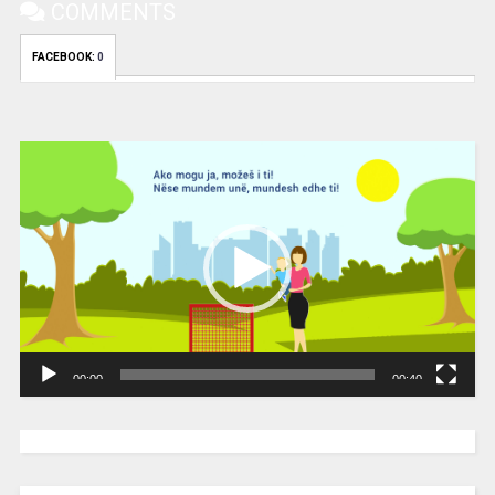
COMMENTS
FACEBOOK:
0
Video
Player
00:00
00:40
[wpc-weather id=”2189″ /]