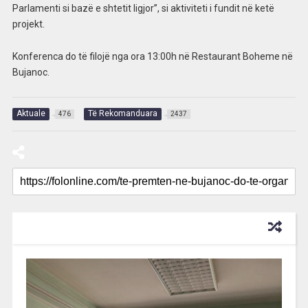
Parlamenti si bazë e shtetit ligjor”, si aktiviteti i fundit në ketë
projekt.
Konferenca do të filojë nga ora 13:00h në Restaurant Boheme në
Bujanoc.
Aktuale
Të Rekomanduara
476
2437
RECOMMENDED FOR YOU