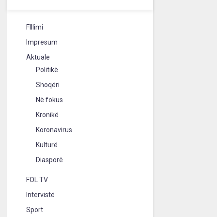
FIllimi
Impresum
Aktuale
Politikë
Shoqëri
Në fokus
Kronikë
Koronavirus
Kulturë
Diasporë
FOL TV
Intervistë
Sport