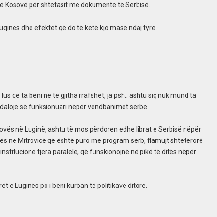
s në Kosovë për shtetasit me dokumente të Serbisë.
uginës dhe efektet që do të ketë kjo masë ndaj tyre.
lus që ta bëni në të gjitha rrafshet, ja psh.: ashtu siç nuk mund ta
ndaloje së funksionuari nëpër vendbanimet serbe.
sovës në Luginë, ashtu të mos përdoren edhe librat e Serbisë nëpër
inës në Mitrovicë që është puro me program serb, flamujt shtetërorë
stitucione tjera paralele, që funskionojnë në pikë të ditës nëpër
ët e Luginës po i bëni kurban të politikave ditore.