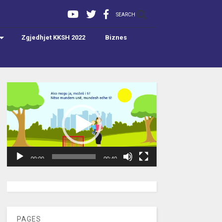
SEARCH
Zgjedhjet KKSH 2022
Biznes
Video
Player
00:00
00:40
[wpc-weather id=”2189″ /]
PAGES