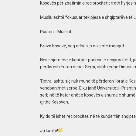
Kosovës për zbatimin e reciprocitetit rreth hyrje
Musliu është fokusuar tek pjesa e shqiptarëve të L
Postimi i Musliut:
Bravo Kosovë, veq edhe kjo na ishte mangut.
Nëse njëmend e keni për parimin e reciprocitetit, ju 
përdorësh Euron nëpër Serbi, ashtu edhe Dinarin 
Tjetra, ashtu siç nuk mund të përdoren librat e Ko
vendbanimet serbe. E ku janë Universiteti i Prisht
serb në të katër anët e Kosovës e shumë e shumë in
gjithë Kosovën.
Ky do të ishte reciprocitet, në të kundërtën shqiptar
Ju lumtë!