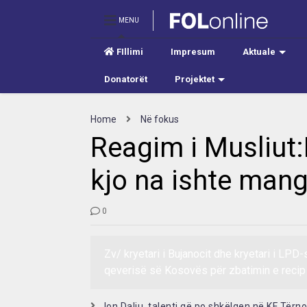
MENU
FIllimi
Impresum
Aktuale
Donatorët
Projektet
Home
Në fokus
Reagim i Musliut
kjo na ishte mang
0
Zv/ kryetari i Bujanocit dhe kryetari i LPD-
qeverisë së Kosovës për zbatimin e recip
Jon Daliu, talenti që po shkëlqen në KF Tërn