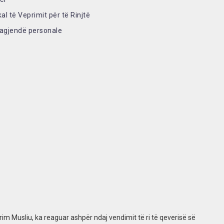
al të Veprimit për të Rinjtë
 agjendë personale
prim Musliu, ka reaguar ashpër ndaj vendimit të ri të qeverisë së