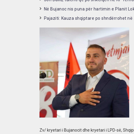
Në Bujanoc nis puna për hartimin e Planit Lok
Pajaziti: Kauza shqiptare po shndërrohet në
Zv/ kryetari i Bujanocit dhe kryetari i LPD-së, Shqi