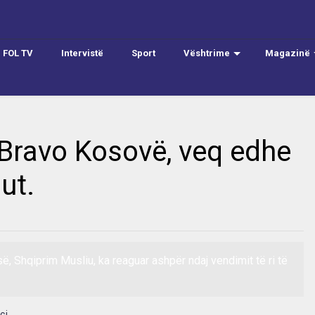
FOL TV
Intervistë
Sport
Vështrime
Magazinë
:Bravo Kosovë, veq edhe
ut.
së, Shqiprim Musliu, ka reaguar ashpër ndaj vendimit të ri të
oci