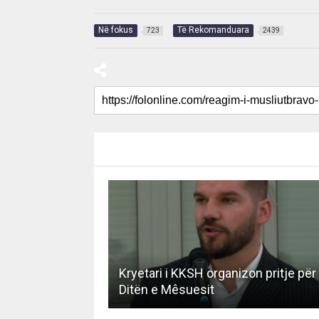
Në fokus
Të Rekomanduara
723
2439
RECOMMENDED FOR YOU
Kryetari i KKSH organizon pritje për
Ditën e Mêsuesit