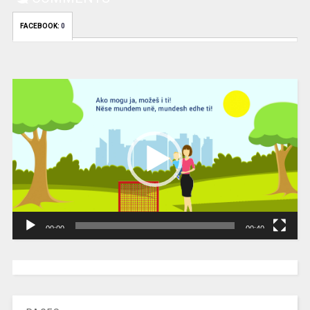
FACEBOOK:
0
Video
Player
00:00
00:40
[wpc-weather id=”2189″ /]