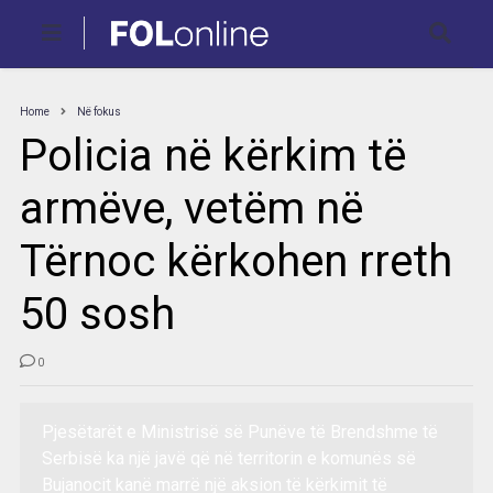
Home
Në fokus
Policia në kërkim të
armëve, vetëm në
Tërnoc kërkohen rreth
50 sosh
0
Pjesëtarët e Ministrisë së Punëve të Brendshme të
Serbisë ka një javë që në territorin e komunës së
Bujanocit kanë marrë një aksion të kërkimit të