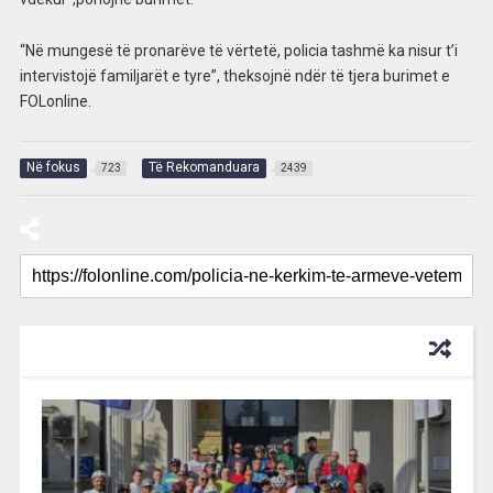
“Në mungesë të pronarëve të vërtetë, policia tashmë ka nisur t’i
intervistojë familjarët e tyre”, theksojnë ndër të tjera burimet e
FOLonline.
Në fokus
Të Rekomanduara
723
2439
RECOMMENDED FOR YOU