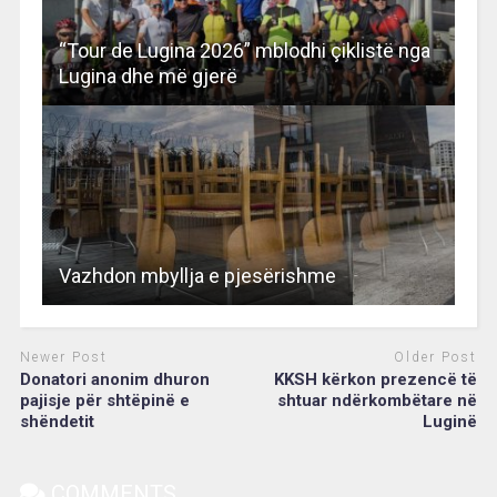
“Tour de Lugina 2026” mblodhi çiklistë nga
Lugina dhe më gjerë
Vazhdon mbyllja e pjesërishme
Newer Post
Older Post
Donatori anonim dhuron
KKSH kërkon prezencë të
pajisje për shtëpinë e
shtuar ndërkombëtare në
shëndetit
Luginë
COMMENTS