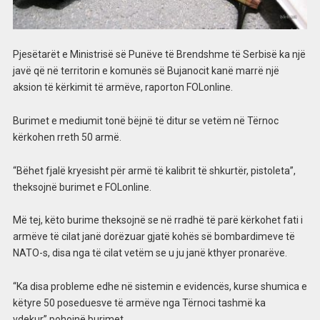
Pjesëtarët e Ministrisë së Punëve të Brendshme të Serbisë ka një
javë që në territorin e komunës së Bujanocit kanë marrë një
aksion të kërkimit të armëve, raporton FOLonline.
Burimet e mediumit tonë bëjnë të ditur se vetëm në Tërnoc
kërkohen rreth 50 armë.
“Bëhet fjalë kryesisht për armë të kalibrit të shkurtër, pistoleta”,
theksojnë burimet e FOLonline.
Më tej, këto burime theksojnë se në rradhë të parë kërkohet fati i
armëve të cilat janë dorëzuar gjatë kohës së bombardimeve të
NATO-s, disa nga të cilat vetëm se u ju janë kthyer pronarëve.
“Ka disa probleme edhe në sistemin e evidencës, kurse shumica e
këtyre 50 poseduesve të armëve nga Tërnoci tashmë ka
vdekur”,pohojnë burimet.