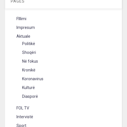
PAGES
FIllimi
Impresum
Aktuale
Politikë
Shoqëri
Në fokus
Kronikë
Koronavirus
Kulturë
Diasporë
FOL TV
Intervistë
Sport