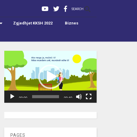
SEARCH
Zgjedhjet KKSH 2022
Biznes
Video
Player
00:00
00:40
[wpc-weather id=”2189″ /]
PAGES