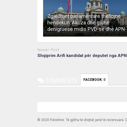
Zgjedhjet parlamentare thellojnë
hendekun: Akuza dhe gjuhë
denigruese midis PVD-së dhe APN
Newer Post
Shqiprim Arifi kandidat për deputet nga APN
COMMENTS
FACEBOOK:
0
© 2020 Folonline. Të gjitha të drejtat janë të rezervuara.