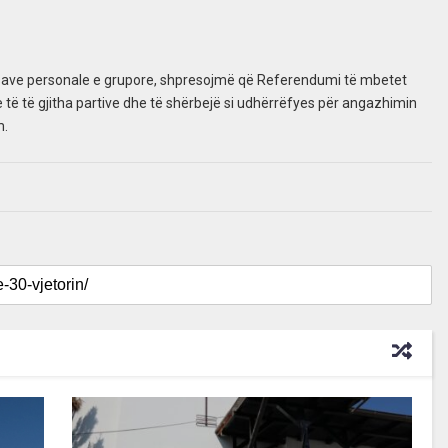
resave personale e grupore, shpresojmë që Referendumi të mbetet
të të gjitha partive dhe të shërbejë si udhërrëfyes për angazhimin
m.