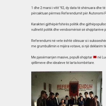
1 dhe 2 marsi i vitit ’92, dy data të shënuara dhe 
përcaktuan përmes Referendumit për Autonomi Poli
Karakteri gjithëpërfshirës politik dhe gjithëpopull
vullnetit politik dhe vendosmërisë së shqiptarëve 
Referendumi në vete është cilësuar si i suksseshëm
me grumbullimin e mijëra votave, si një deklarim të
Me pjesëmarrjen masive, populli shqiptar
në Lug
qëllimeve dhe idealeve të larta kombëtare.