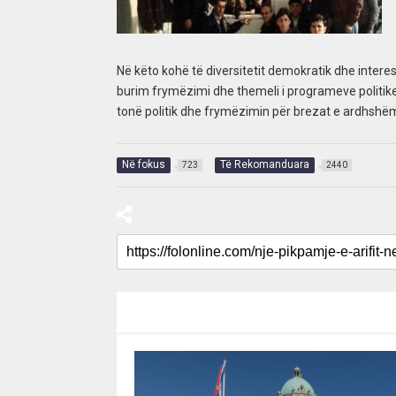
Në këto kohë të diversitetit demokratik dhe inte
burim frymëzimi dhe themeli i programeve politike 
tonë politik dhe frymëzimin për brezat e ardhshë
Në fokus
Të Rekomanduara
723
2440
RECOMMENDED FOR YOU