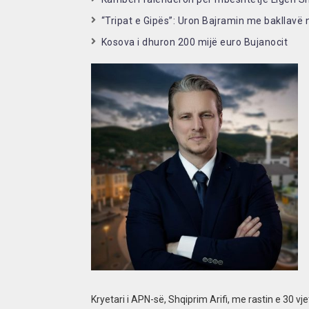
“Tripat e Gipës”: Uron Bajramin me bakllavë 
Kosova i dhuron 200 mijë euro Bujanocit
Kryetari i APN-së, Shqiprim Arifi, me rastin e 30 vj