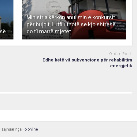
Ministria kërkon anulimin e konkursit
për bujqit, Lutfiu thotë se kjo shtresë
-së
do t’i marrë mjetet
Older Post
Edhe këtë vit subvencione për rehabilitim
energjetik
 Dizajnuar nga
Folonline