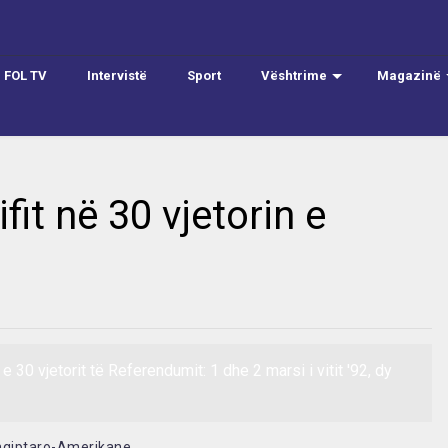
FOL TV
Intervistë
Sport
Vështrime
Magazinë
fit në 30 vjetorin e
e 30 vjetorit të Referendumit: 1 dhe 2 marsi i vitit '92, dy
hqiptaro-Amerikane