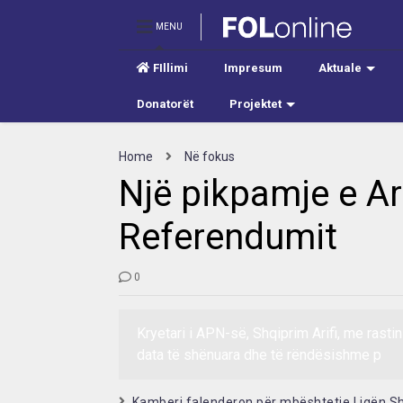
MENU
FIllimi
Impresum
Aktuale
Donatorët
Projektet
Home
Në fokus
Një pikpamje e Ari
Referendumit
0
Kryetari i APN-së, Shqiprim Arifi, me rastin 
data të shënuara dhe të rëndësishme p
Kamberi falenderon për mbështetje Ligën S