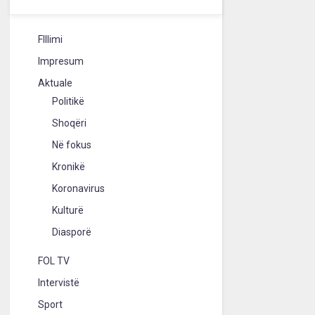
FIllimi
Impresum
Aktuale
Politikë
Shoqëri
Në fokus
Kronikë
Koronavirus
Kulturë
Diasporë
FOL TV
Intervistë
Sport