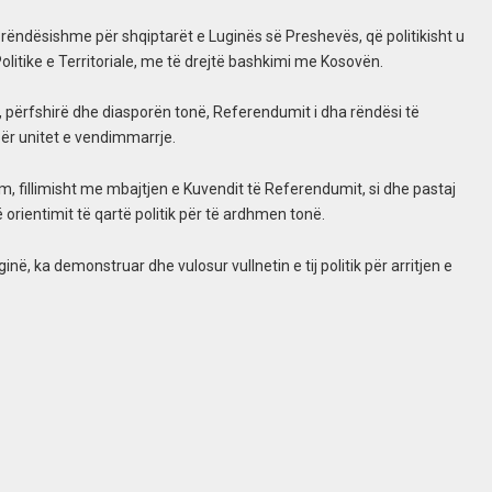
të rëndësishme për shqiptarët e Luginës së Preshevës, që politikisht u
tike e Territoriale, me të drejtë bashkimi me Kosovën.
or, përfshirë dhe diasporën tonë, Referendumit i dha rëndësi të
për unitet e vendimmarrje.
, fillimisht me mbajtjen e Kuvendit të Referendumit, si dhe pastaj
 orientimit të qartë politik për të ardhmen tonë.
inë, ka demonstruar dhe vulosur vullnetin e tij politik për arritjen e