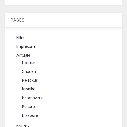
[wpc-weather id=”2189″ /]
PAGES
FIllimi
Impresum
Aktuale
Politikë
Shoqëri
Në fokus
Kronikë
Koronavirus
Kulturë
Diasporë
FOL TV