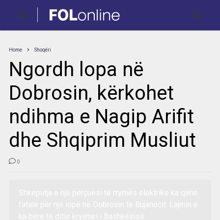
Home
Shoqëri
Ngordh lopa në
Dobrosin, kërkohet
ndihma e Nagip Arifit
dhe Shqiprim Musliut
0
Shkëputja e një përçuesi të rrymës elektrike ka qenë
fatale për një lopë në Dobrosin të Bujanocit. Lajmin e
ka bërë të ditur kryetari i Bashkësisë