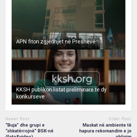
APN fiton zgjedhjet në Preshevë
KKSH publikon listat preliminare të dy
konkurseve
Newer Post
Older Post
“Buja” dhe grupi e
Maskat në ambiente të
“shkatërrojnë” BSK-në
hapura rekomandim e jo
(foto&video)
obligim