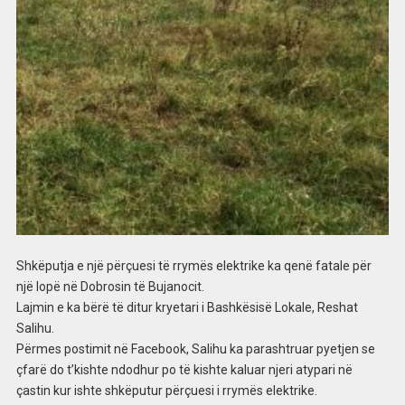
Shkëputja e një përçuesi të rrymës elektrike ka qenë fatale për
një lopë në Dobrosin të Bujanocit.
Lajmin e ka bërë të ditur kryetari i Bashkësisë Lokale, Reshat
Salihu.
Përmes postimit në Facebook, Salihu ka parashtruar pyetjen se
çfarë do t’kishte ndodhur po të kishte kaluar njeri atypari në
çastin kur ishte shkëputur përçuesi i rrymës elektrike.