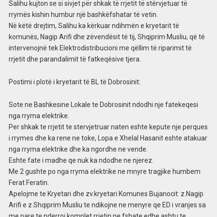
Salihu kujton se si sivjet për shkak të rrjetit të stërvjetuar të
rrymës kishin humbur një bashkëfshatar të vetin.
Në këtë drejtim, Salihu ka kërkuar ndihmën e kryetarit të
komunës, Nagip Arifi dhe zëvendësit të tij, Shqiprim Musliu, që të
intervenojnë tek Elektrodistribucioni me qëllim të riparimit të
rrjetit dhe parandalimit të fatkeqësive tjera.
Postimi i plotë i kryetarit të BL të Dobrosinit:
Sote ne Bashkesine Lokale te Dobrosinit ndodhi nje fatekeqesi
nga rryma elektrike.
Per shkak te rrjetit te stervjetruar naten eshte kepute nje perques
i rrymes dhe ka rene ne toke, Lopa e Xhelal Hasanit eshte atakuar
nga rryma elektrike dhe ka ngordhe ne vende.
Eshte fate i madhe qe nuk ka ndodhe ne njerez.
Me 2 gushte po nga rryma elektrike ne mnyre tragjike humbem
Ferat Feratin.
Apelojme te Kryetari dhe zv.kryetari Komunes Bujanocit: z.Nagip
Arifi e z.Shqiprim Musliu te ndikojne ne menyre qe ED i vranjes sa
me pare te nderroj komplet rrjetin ne fshate edhe ashtu te