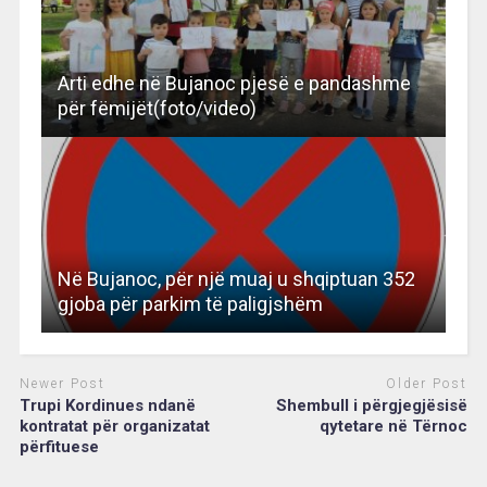
Arti edhe në Bujanoc pjesë e pandashme
për fëmijët(foto/video)
Në Bujanoc, për një muaj u shqiptuan 352
gjoba për parkim të paligjshëm
Newer Post
Older Post
Trupi Kordinues ndanë
Shembull i përgjegjësisë
kontratat për organizatat
qytetare në Tërnoc
përfituese