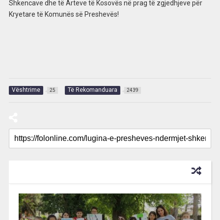
Shkencave dhe të Arteve të Kosovës në prag të zgjedhjeve për
Kryetare të Komunës së Preshevës!
Vështrime
Të Rekomanduara
25
2439
RECOMMENDED FOR YOU