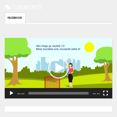
COMMENTS
FACEBOOK:
Video
Player
00:00
00:40
[wpc-weather id=”2189″ /]