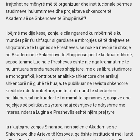
trajtohet në mënyrë më të organizuar dhe institucionale përmes
studimeve, hulumtimeve dhe projekteve shkencore të
Akademisë së Shkencave të Shqipërisë”!
I bëjmë me dije kësaj zonje, e cila ngarend ku mbërrinë e ku
mundet për t’u shfaqur si gardiane e mbrojtjes së të drejtave të
shqiptarëve të Luginës së Preshevës, se nuk ka nevojë të shkojë
në Akademinë e Shkencave të Shqipërisë për të kërkuar ndihmë,
sepse tanimë Lugina e Preshevës është një nga krahinat më të
hulumtuara brenda hapësirës shqiptare, me disa libra studimorë
e monografikë, kontribute analitiko-shkencore dhe artikuj
shkencorë në gjuhë të huaja, të publikuar në revista shkencore
kredibile ndërkombëtare, me të cilat mund të shërbehen
politikëbërësit në kuadër të formimit të opinioneve, qasjeve dhe
ndjekjes së politikave zyrtare ndaj çështjeve të ndryshme me
interes, ndërsa Lugina e Preshevës është njëra prej tyre.
Ia rikujtojmë zonjës Sinani se, nën siglën e Akademisë së
Shkencave dhe Arteve të Kosovës, që është institucioni më i lartë