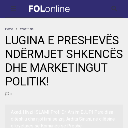
Home
Vështrime
LUGINA E PRESHEVËS
NDËRMJET SHKENCËS
DHE MARKETINGUT
POLITIK!
0
Akad. Hivzi ISLAMI Prof. Dr. Arsim EJUPI Para disa
ditësh u dha njoftimi se znj. Ardita Sinani, në cilësinë
e kryetares së Komunës së Preshe