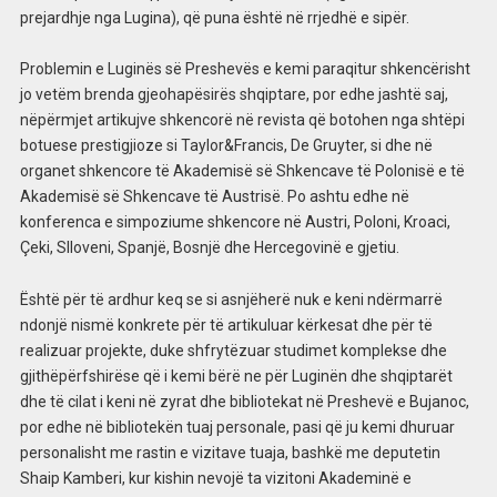
prejardhje nga Lugina), që puna është në rrjedhë e sipër.
Problemin e Luginës së Preshevës e kemi paraqitur shkencërisht
jo vetëm brenda gjeohapësirës shqiptare, por edhe jashtë saj,
nëpërmjet artikujve shkencorë në revista që botohen nga shtëpi
botuese prestigjioze si Taylor&Francis, De Gruyter, si dhe në
organet shkencore të Akademisë së Shkencave të Polonisë e të
Akademisë së Shkencave të Austrisë. Po ashtu edhe në
konferenca e simpoziume shkencore në Austri, Poloni, Kroaci,
Çeki, Slloveni, Spanjë, Bosnjë dhe Hercegovinë e gjetiu.
Është për të ardhur keq se si asnjëherë nuk e keni ndërmarrë
ndonjë nismë konkrete për të artikuluar kërkesat dhe për të
realizuar projekte, duke shfrytëzuar studimet komplekse dhe
gjithëpërfshirëse që i kemi bërë ne për Luginën dhe shqiptarët
dhe të cilat i keni në zyrat dhe bibliotekat në Preshevë e Bujanoc,
por edhe në bibliotekën tuaj personale, pasi që ju kemi dhuruar
personalisht me rastin e vizitave tuaja, bashkë me deputetin
Shaip Kamberi, kur kishin nevojë ta vizitoni Akademinë e