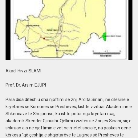
Akad. Hivzi ISLAMI
Prof. Dr. Arsim EJUPI
Para disa ditësh u dha njoftimi se znj. Ardita Sinani, në cilësinë e
kryetares së Komunës së Preshevës, kishte vizituar Akademinë e
Shkencave të Shqipërisë, ku ishte pritur nga kryetari i saj,
akademik Skender Gjinushi. Qëllimi i vizitës së Zonjës Sinani, siç e
shkruan ajo në njoftimin e vet në rrjetet sociale, na paskësh qenë
kërkesa “që çështja e shqiptarëve të Luginës së Preshevës të