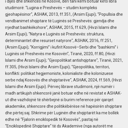
i dijes dhe shkencës në Kosovë, deri tani kemi botuar këto libra
studimorë: “Lugina e Preshevës – studim kompleks
gjeohapësinor“, ASHAK, 2013, ff.351, (Arsim Ejupi); “Popullsia dhe
vendbanimet shqiptare të Luginës së Preshevës: gjendja dhe
rrjedhat bashkëkohore“, ASHAK, 2015, ff.629, (Hivzi Islami dhe
Arsim Ejupi); “Natyra e Luginës së Preshevës: struktura,
determinantet dhe resurset natyrore“, ASHAK, 2016, ff.251,
(Arsim Ejupi); “Korrigjimi” i kufirit Kosovë–Serbi dhe “bashkimi” i
Luginës së Preshevës me Kosovën“, Tiranë, 2020, ff.80, (Hivzi
Islami dhe Arsim Ejupi); “Gjeopolitikat antishqiptare“, Tiranë, 2021,
ff.305, (Hivzi Islami dhe Arsim Ejupi); “Gjeopolitika, territori,
konflikti: politikat hegjemoniste, kolonialiste dhe kolonizuese
serbe ndaj Kosovës dhe shqiptarëve“, ASHAK, 2024, ff.569, (Hivzi
Islami dhe Arsim Ejupi). Përveç librave studimorë, një numër i
madh artikujsh shkencorë janë botuar edhe në revistat e ASHAK-
ut dhe vazhdojnë të shërbejnë si burim reference për qarqet
akademike, shkencore dhe politikëbërëse në hapësirën shqiptare
dhe përtej saj. Shkrime për Luginën dhe shqiptarët ka me bollëk
edhe në “Fjalorin enciklopedik të Kosovës“, pastaj në
“Enciklopedinë Shqiptare“ të dy Akademive (nga autorët me