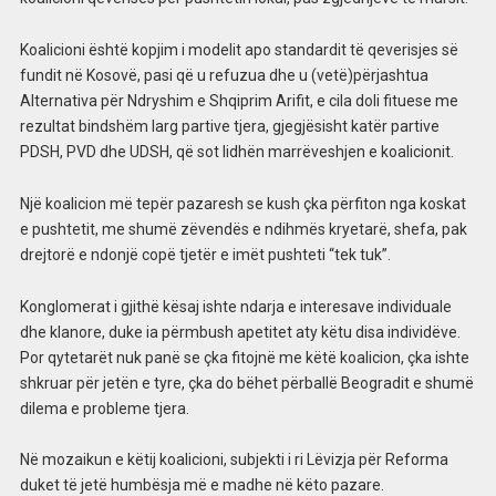
Koalicioni është kopjim i modelit apo standardit të qeverisjes së
fundit në Kosovë, pasi që u refuzua dhe u (vetë)përjashtua
Alternativa për Ndryshim e Shqiprim Arifit, e cila doli fituese me
rezultat bindshëm larg partive tjera, gjegjësisht katër partive
PDSH, PVD dhe UDSH, që sot lidhën marrëveshjen e koalicionit.
Një koalicion më tepër pazaresh se kush çka përfiton nga koskat
e pushtetit, me shumë zëvendës e ndihmës kryetarë, shefa, pak
drejtorë e ndonjë copë tjetër e imët pushteti “tek tuk”.
Konglomerat i gjithë kësaj ishte ndarja e interesave individuale
dhe klanore, duke ia përmbush apetitet aty këtu disa individëve.
Por qytetarët nuk panë se çka fitojnë me këtë koalicion, çka ishte
shkruar për jetën e tyre, çka do bëhet përballë Beogradit e shumë
dilema e probleme tjera.
Në mozaikun e këtij koalicioni, subjekti i ri Lëvizja për Reforma
duket të jetë humbësja më e madhe në këto pazare.