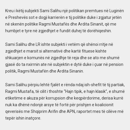
Kreu i këtij subjekti Sami Salihu një politikan premtues në Luginën
e Preshevës sot e dogji karrierën e tij politike duke i zgjatur jetën
në skenën politike Ragmi Mustafës dhe Ardita Sinanit, që me
humbjet e tyre në zgjedhjet e fundit duhej të dorëhiqeshin.
Sami Salihu dhe LR ishte subjekti i vetëm që shënoi rritje në
zgjedhjet e marsit si alternativë dhe kartë fituese kishte
shkuarjen e komunës në zgjedhje të reja dhe se ato me shumë
gjasë do ta nxirrnin ate në subjektin e dytë duke i çuar në pension
politik, Ragmi Mustafën dhe Ardita Sinanin.
Sami Salihu përpiu lehtë fjalët e rënda ndaj ish-shefit të tij partiak,
Ragmi Mustafa, të cilit i thoshte “Hajn tipik, e hajn klasik”, e shumë
etiketime e akuza për korrupsion dhe keqpërdorime, derisa kurrë
nuk ka dhënë ndonjë arsye të fortë për prishjen e koalicionit
qeverisës me Shqiprim Arifin dhe APN, raportet mes të cilëve më
tepër ishin inatçore.