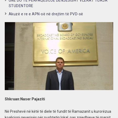
UNË DO TË PËRFAQËSOJË DENJËSISHT VLERAT TUAJA
STUDENTORE
Akuzë e re e APN-së në drejtim të PVD-së
Shkruan:Naser Pajaziti
Në Preshevë në këtë të diele të fundit të Ramazanit u kurorëzua
koalicioni qeverisës për pushtetin lokal, pas zgjedhjeve të marsit.