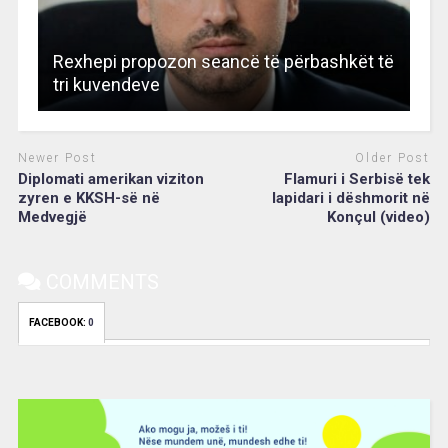
Rexhepi propozon seancë të përbashkët të
tri kuvendeve
Newer Post
Older Post
Diplomati amerikan viziton
Flamuri i Serbisë tek
zyren e KKSH-së në
lapidari i dëshmorit në
Medvegjë
Konçul (video)
COMMENTS
FACEBOOK:
0
Video
Player