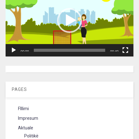
00:00
00:40
[wpc-weather id=”2189″ /]
PAGES
FIllimi
Impresum
Aktuale
Politikë