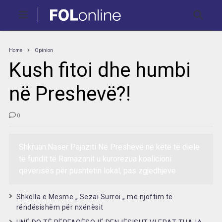
Home
Opinion
Kush fitoi dhe humbi
në Preshevë?!
0
Shkruan:Naser Pajaziti Në Preshevë në këtë të diele
të fundit të Ramazanit u kurorëzua koalicioni
qeverisës për pushtetin lokal, pas zgjedhjeve
Shkolla e Mesme „ Sezai Surroi „ me njoftim të
rëndësishëm për nxënësit