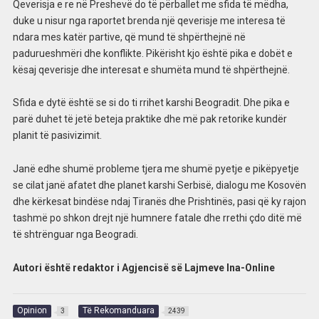
Qeverisja e re në Preshevë do të përballet me sfida të mëdha,
duke u nisur nga raportet brenda një qeverisje me interesa të
ndara mes katër partive, që mund të shpërthejnë në
padurueshmëri dhe konflikte. Pikërisht kjo është pika e dobët e
kësaj qeverisje dhe interesat e shumëta mund të shpërthejnë.
Sfida e dytë është se si do ti rrihet karshi Beogradit. Dhe pika e
parë duhet të jetë beteja praktike dhe më pak retorike kundër
planit të pasivizimit.
Janë edhe shumë probleme tjera me shumë pyetje e pikëpyetje
se cilat janë afatet dhe planet karshi Serbisë, dialogu me Kosovën
dhe kërkesat bindëse ndaj Tiranës dhe Prishtinës, pasi që ky rajon
tashmë po shkon drejt një humnere fatale dhe rrethi çdo ditë më
të shtrënguar nga Beogradi.
Autori është redaktor i Agjencisë së Lajmeve Ina-Online
Opinion
Të Rekomanduara
3
2439