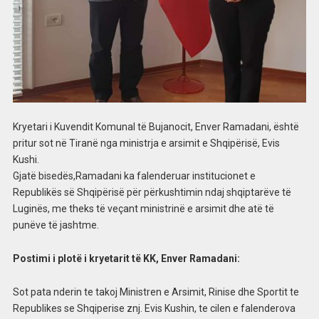
Kryetari i Kuvendit Komunal të Bujanocit, Enver Ramadani, është
pritur sot në Tiranë nga ministrja e arsimit e Shqipërisë, Evis
Kushi.
Gjatë bisedës,Ramadani ka falenderuar institucionet e
Republikës së Shqipërisë për përkushtimin ndaj shqiptarëve të
Luginës, me theks të veçant ministrinë e arsimit dhe atë të
punëve të jashtme.
Postimi i plotë i kryetarit të KK, Enver Ramadani:
Sot pata nderin te takoj Ministren e Arsimit, Rinise dhe Sportit te
Republikes se Shqiperise znj. Evis Kushin, te cilen e falenderova