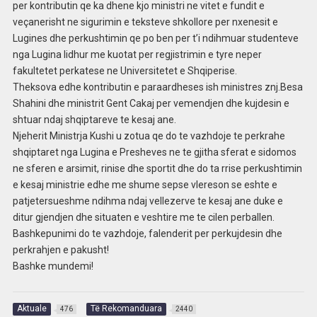
per kontributin qe ka dhene kjo ministri ne vitet e fundit e
veçanerisht ne sigurimin e teksteve shkollore per nxenesit e
Lugines dhe perkushtimin qe po ben per t’i ndihmuar studenteve
nga Lugina lidhur me kuotat per regjistrimin e tyre neper
fakultetet perkatese ne Universitetet e Shqiperise.
Theksova edhe kontributin e paraardheses ish ministres znj.Besa
Shahini dhe ministrit Gent Cakaj per vemendjen dhe kujdesin e
shtuar ndaj shqiptareve te kesaj ane.
Njeherit Ministrja Kushi u zotua qe do te vazhdoje te perkrahe
shqiptaret nga Lugina e Presheves ne te gjitha sferat e sidomos
ne sferen e arsimit, rinise dhe sportit dhe do ta rrise perkushtimin
e kesaj ministrie edhe me shume sepse vlereson se eshte e
patjetersueshme ndihma ndaj vellezerve te kesaj ane duke e
ditur gjendjen dhe situaten e veshtire me te cilen perballen.
Bashkepunimi do te vazhdoje, falenderit per perkujdesin dhe
perkrahjen e pakusht!
Bashke mundemi!
Aktuale
Të Rekomanduara
476
2440