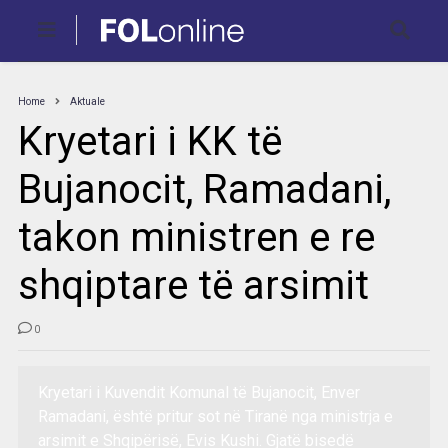
Home
Aktuale
Kryetari i KK të
Bujanocit, Ramadani,
takon ministren e re
shqiptare të arsimit
0
Kryetari i Kuvendit Komunal të Bujanocit, Enver
Ramadani, është pritur sot në Tiranë nga ministrja e
arsimit e Shqipërisë, Evis Kushi. Gjatë bisedë