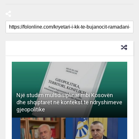
RECOMMENDED FOR YOU
Një studim multidisiplinar mbi Kosovën
dhe shqiptarët në kontekst të ndryshimeve
gjeopolitike