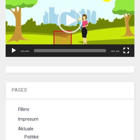
00:00
00:40
[wpc-weather id=”2189″ /]
PAGES
FIllimi
Impresum
Aktuale
Politikë