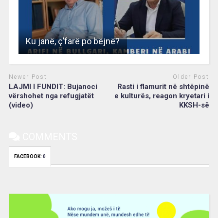
Ku janë, ç’farë po bëjnë?
Newer Post
Older Post
LAJMI I FUNDIT: Bujanoci
Rasti i flamurit në shtëpinë
vërshohet nga refugjatët
e kulturës, reagon kryetari i
(video)
KKSH-së
COMMENTS
FACEBOOK:
0
Video
Player