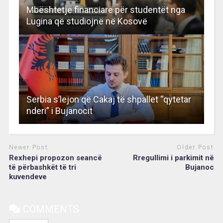
Mbështetje financiare për studentët nga
Lugina që studiojnë në Kosovë
Serbia s’lejon që Cakaj të shpallet “qytetar
nderi” i Bujanocit
Newer Post
Older Post
Rexhepi propozon seancë
Rregullimi i parkimit në
të përbashkët të tri
Bujanoc
kuvendeve
COMMENTS