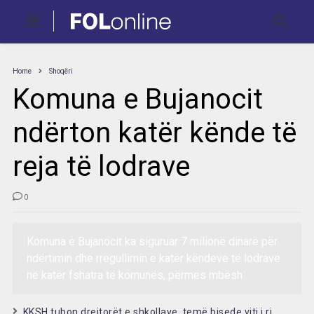
Home
Shoqëri
Komuna e Bujanocit
ndërton katër kënde të
reja të lodrave
0
Komuna e Bujanocit ka siguruar 7 milionë dinarë për
ndërtimin dhe rregullimin e katër këndeve të lodrave
në katër fshatra të komunës, përmes mbësh
KKSH tubon drejtorët e shkollave, temë bisede viti i ri