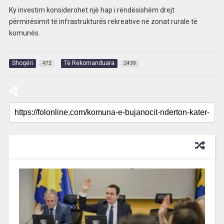
Ky investim konsiderohet një hap i rëndësishëm drejt
përmirësimit të infrastrukturës rekreative në zonat rurale të
komunës.
Shoqëri
Të Rekomanduara
472
2439
RECOMMENDED FOR YOU