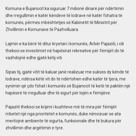
Komuna e Bujanocit ka siguruar 7 milionë dinarë për ndërtimin
dhe rregullimin e katër këndeve të lodrave në katër fshatra të
komunës, përmes mbështetjes së Kabinetit të Ministrit për
Zhvillimin e Komunave të Pazhvilluara.
Lajmin e ka bërë të ditur kryetari i komunës, Arbër Pajaziti, i cili
theksoi se investimet në hapësirat rekreative për fëmijët do të
vazhdojnë edhe gjatë këtij viti.
Sipas tij, gjatë vitit të kaluar janë realizuar me sukses dy kënde të
lodrave, ndërsa këtë vit do të ndërtohen edhe katër të tjera, me
synimin që çdo fshat i komunës së Bujanocit të ketë të paktën një
hapësirë të rregulluar dhe të sigurt për lojën e fëmijëve.
Pajaziti theksoi se krijimi i kushteve më të mira për fëmijët
mbetet një nga prioritetet e komunës, duke nënvizuar se ata
meritojnë ambiente të sigurta, funksionale dhe të bukura për
zhvillimin dhe argëtimin e tyre.