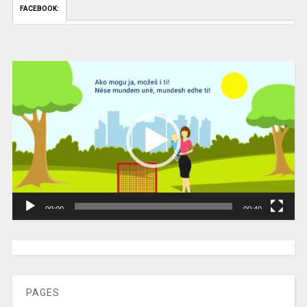
FACEBOOK:
Video
Player
00:00
00:40
[wpc-weather id=”2189″ /]
PAGES