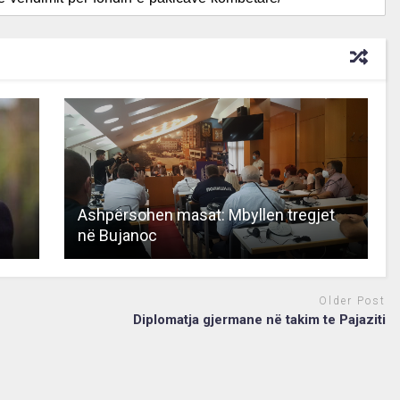
Ashpërsohen masat: Mbyllen tregjet
në Bujanoc
Older Post
e
Diplomatja gjermane në takim te Pajaziti