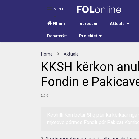
MENU
FIllimi
Impresum
Aktuale
Donatorët
Projektet
Home
Aktuale
KKSH kërkon anul
Fondin e Pakicav
0
Këshilli Kombëtar Shqiptar ka kërkuar nga 
mjeteve përmes Fondit për Pakicat Kombët
Në xhami vetëm me maska dhe me distancë