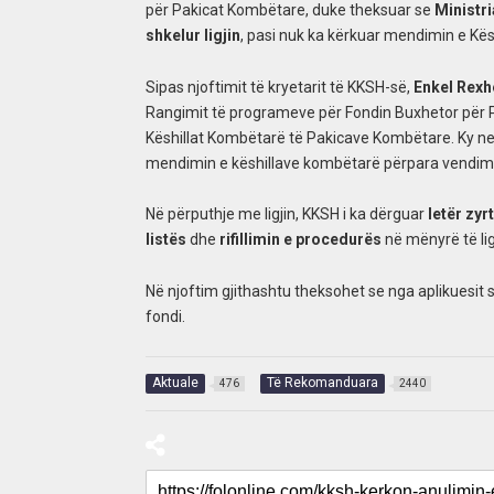
për Pakicat Kombëtare, duke theksuar se
Ministri
shkelur ligjin
, pasi nuk ka kërkuar mendimin e Kësh
Sipas njoftimit të kryetarit të KKSH-së,
Enkel Rexh
Rangimit të programeve për Fondin Buxhetor për Pa
Këshillat Kombëtarë të Pakicave Kombëtare. Ky nen
mendimin e këshillave kombëtarë përpara vendimm
Në përputhje me ligjin, KKSH i ka dërguar
letër zyr
listës
dhe
rifillimin e procedurës
në mënyrë të li
Në njoftim gjithashtu theksohet se nga aplikuesit
fondi.
Aktuale
Të Rekomanduara
476
2440