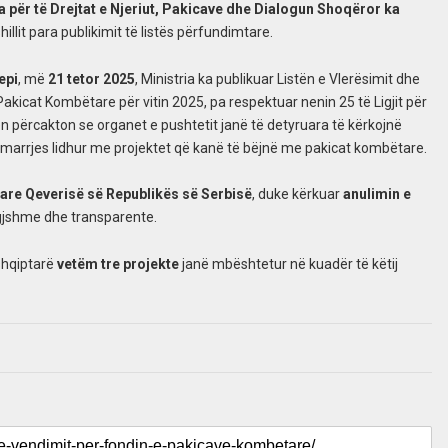
a për të Drejtat e Njeriut, Pakicave dhe Dialogun Shoqëror ka
illit para publikimit të listës përfundimtare.
epi
, më
21 tetor 2025
, Ministria ka publikuar Listën e Vlerësimit dhe
kicat Kombëtare për vitin 2025, pa respektuar nenin 25 të Ligjit për
 përcakton se organet e pushtetit janë të detyruara të kërkojnë
arrjes lidhur me projektet që kanë të bëjnë me pakicat kombëtare.
tare Qeverisë së Republikës së Serbisë
, duke kërkuar
anulimin e
gjshme dhe transparente.
 shqiptarë
vetëm tre projekte
janë mbështetur në kuadër të këtij