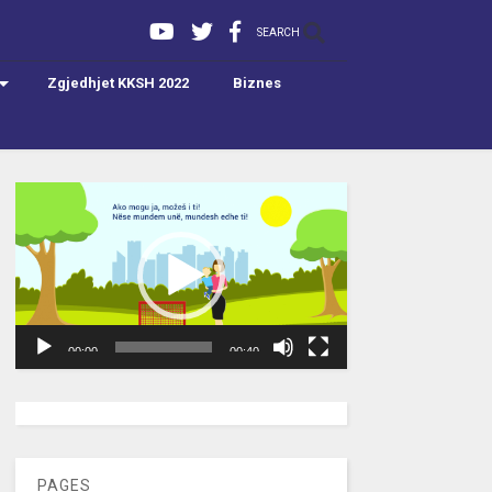
SEARCH
Zgjedhjet KKSH 2022
Biznes
Video
Player
00:00
00:40
[wpc-weather id=”2189″ /]
PAGES